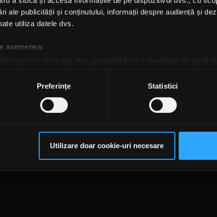
u a stoca și accesa informațiile de pe dispozitivul dvs., cu scopu
ri ale publicității și conținutului, informații despre audiență și d
ate utiliza datele dvs.
 de asemenea:
le cu privire la locația dvs. geografică cu o exactitate de până la
ozitivul scanândul-l în mod activ după caracteristici specifice (
espre procesarea datelor dvs. personale și configurați-vă preferin
Preferinţe
Statistici
ge oricând acordul din Declarația despre modulele cookie.
rsonaliza conținutul și anunțurile, pentru a oferi funcții de rețele
te@rockfm.ro
Contact form
Newsletter
Date societate
Cod deontologi
im partenerilor de rețele sociale, de publicitate și de analize info
dențialitate
Despre cookie-uri
CNA
ceștia le pot combina cu alte informații oferite de dvs. sau culese î
Utilizare doar cookie-uri necesare
să continuați să utilizați website-ul nostru, sunteți de acord cu uti