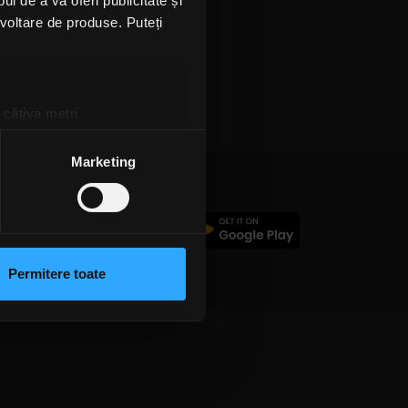
l de a vă oferi publicitate și
ezvoltare de produse. Puteți
 câțiva metri
amprentare)
țele la
secțiunea cu detalii
.
Marketing
 sociale și pentru a analiza
c
rmații cu privire la modul în
n urma folosirii serviciilor
Permitere toate
lizarea modulelor noastre