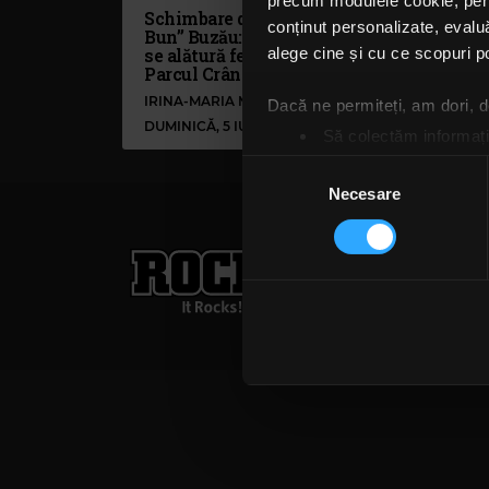
precum modulele cookie, pentr
Schimbare de line-up la „Folk
conținut personalizate, evaluă
Bun” Buzău: Mircea Baniciu
se alătură festivalului din
alege cine și cu ce scopuri po
Parcul Crâng
IRINA-MARIA MARINESCU
Dacă ne permiteți, am dori,
DUMINICĂ, 5 IULIE 2026
Să colectăm informații
Să vă identificăm disp
Selecția
Găsiți mai multe informații d
Necesare
consimțământului
Vă puteți modifica sau retra
Rock FM
– It Rocks!
Folosim cookie-uri pentru a pe
021 318 8000
publicita
traficul. De asemenea, le ofer
Termeni și condiții
Confi
care folosiți site-ul nostru. A
lor. În cazul în care alegeți 
cookie.