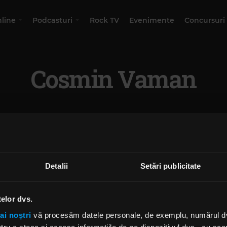
nline
Podcasturi
Rock TV
Evenimente
Concursuri
Cosmin Vaman
Detalii
Setări publicitate
telor dvs.
ai noștri
vă procesăm datele personale, de exemplu, numărul dvs.