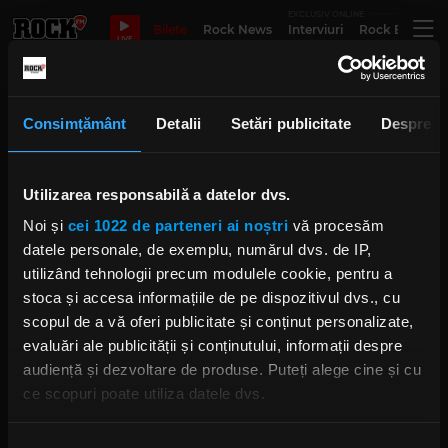
EXCLUSIV ONLINE
Bilete
Rock News
Interviuri
Rock Evergre
LIVE
La cativa oameni distanta de
Consimțământ
Detalii
Setări publicitate
Despre
tine
Utilizarea responsabilă a datelor dvs.
Noi și
cei 1022 de parteneri ai noștri
vă procesăm
Mirela Oprișor nu are „Focea
României”
datele personale, de exemplu, numărul dvs. de IP,
IRINA-MARIA MARINESCU
utilizând tehnologii precum modulele cookie, pentru a
JOI, 25 IANUARIE 2024
stoca și accesa informațiile de pe dispozitivul dvs., cu
scopul de a vă oferi publicitate și conținut personalizate,
evaluări ale publicității și conținutului, informații despre
audiență și dezvoltare de produse. Puteți alege cine și cu
Leac pentru prefăcătorii
ce scopuri poate utiliza datele dvs.
IRINA-MARIA MARINESCU
MIERCURI, 24 IANUARIE 2024
Dacă ne permiteți, am dori, de asemenea: