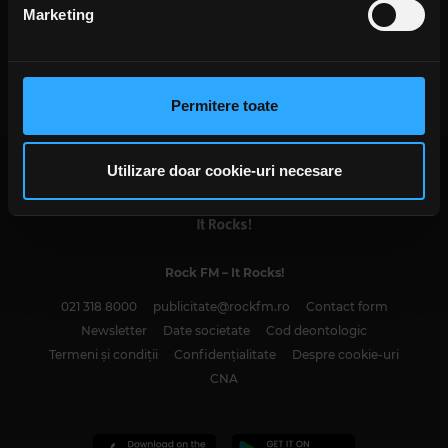
din Declarația despre modulele cookie.
Marketing
Here come THE CURE (partea a 2-a)
Folosim cookie-uri pentru a personaliza conținutul și
MARȚI, 11 APRILIE 2023
anunțurile, pentru a oferi funcții de rețele sociale și pentru
a analiza traficul. De asemenea, le oferim partenerilor de
Permitere toate
rețele sociale, de publicitate și de analize informații cu
privire la modul în care folosiți site-ul nostru. Aceștia le
pot combina cu alte informații oferite de dvs. sau culese
Utilizare doar cookie-uri necesare
în urma folosirii serviciilor lor. În cazul în care alegeți să
continuați să utilizați website-ul nostru, sunteți de acord
cu utilizarea modulelor noastre cookie.
Rock FM
– It Rocks!
021 318 8000
publicitate@rockfm.ro
Contact form
Newsletter
Date societate
Cod deontologic
Termeni și condiții
Confidențialitate
Despre cookie-uri
CNA