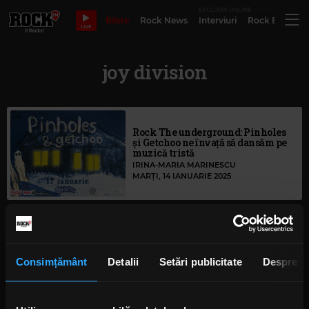
EXCLUSIV ONLINE
Bilete
Rock News
Interviuri
Rock Evergre
LIVE
joy division
Rock The underground: Pinholes
și Getchoo ne învață să dansăm pe
muzică tristă
IRINA-MARIA MARINESCU
MARȚI, 14 IANUARIE 2025
Nuditate, violență, aluzii sexuale,
misoginism: coperți de discuri
interzise sau cenzurate
Consimțământ
Detalii
Setări publicitate
Despre
ANCA NIȚĂ
MIERCURI, 19 IUNIE 2024