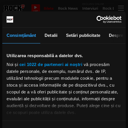
EXCLUSIV ONLINE
Bilete
Rock News
Interviuri
Rock Evergre
LIVE
joe lynn turner
Consimțământ
Detalii
Setări publicitate
Despre
Utilizarea responsabilă a datelor dvs.
Tarja Turunen plănuiește o
relansare a albumului său de
Noi și
cei 1022 de parteneri ai noștri
vă procesăm
colinde gotice
MARȚI, 22 SEPTEMBRIE 2020
datele personale, de exemplu, numărul dvs. de IP,
utilizând tehnologii precum modulele cookie, pentru a
stoca și accesa informațiile de pe dispozitivul dvs., cu
scopul de a vă oferi publicitate și conținut personalizate,
Rock the Opera, cu Joe Lynn
evaluări ale publicității și conținutului, informații despre
Turner, vine pentru prima dată în
audiență și dezvoltare de produse. Puteți alege cine și cu
România!
ce scopuri poate utiliza datele dvs.
JOI, 7 NOIEMBRIE 2019
Dacă ne permiteți, am dori, de asemenea: