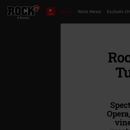
Bilete
Rock News
Exclusiv O
LIVE
Roc
Tu
Spect
Opera,
vine