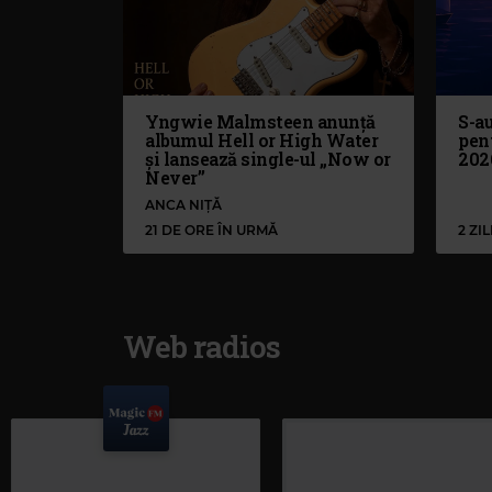
Yngwie Malmsteen anunță
S-au
albumul Hell or High Water
pen
și lansează single-ul „Now or
202
Never”
ANCA NIȚĂ
21 DE ORE ÎN URMĂ
2 ZI
Web radios