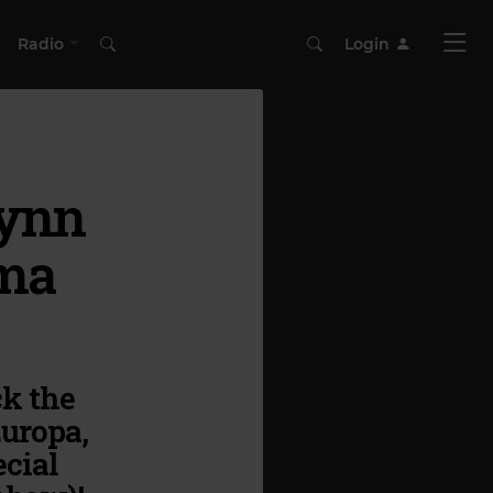
Radio
Login
Lynn
ima
ck the
Europa,
ecial