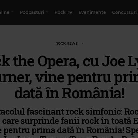
nline
Podcasturi
Rock TV
Evenimente
Concursuri
ROCK NEWS
k the Opera, cu Joe 
rner, vine pentru pr
dată în România!
acolul fascinant rock simfonic: Ro
 care surprinde fanii rock în toată 
 pentru prima dată în România! Sp