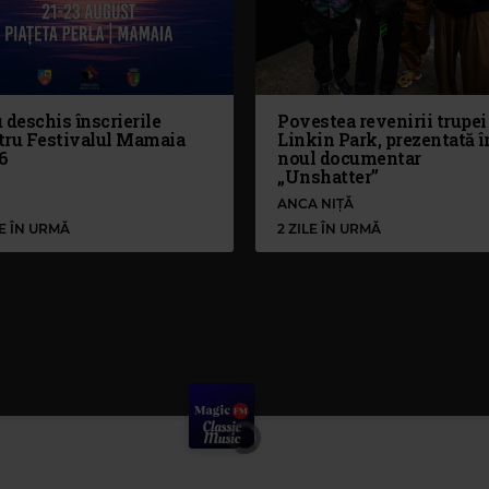
 deschis înscrierile
Povestea revenirii trupei
tru Festivalul Mamaia
Linkin Park, prezentată î
6
noul documentar
„Unshatter”
ANCA NIȚĂ
LE ÎN URMĂ
2 ZILE ÎN URMĂ