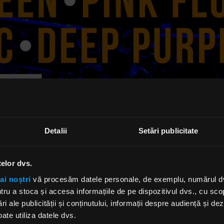
Detalii
Setări publicitate
telor dvs.
ai noștri
vă procesăm datele personale, de exemplu, numărul dvs.
u a stoca și accesa informațiile de pe dispozitivul dvs., cu scopu
ri ale publicității și conținutului, informații despre audiență și d
ate utiliza datele dvs.