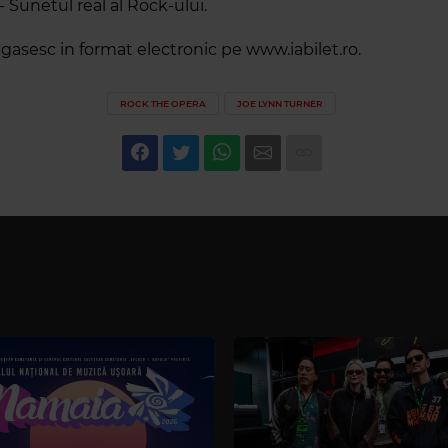
 Sunetul real al Rock-ului.
 gasesc in format electronic pe www.iabilet.ro.
ROCK THE OPERA
JOE LYNN TURNER