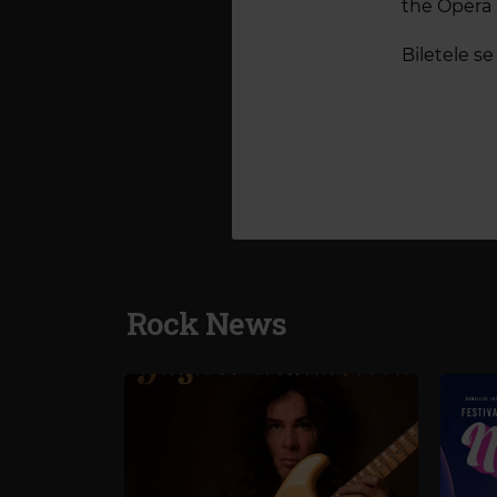
the Opera -
Biletele se
Rock News