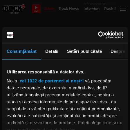
EXCLUSIV ONLINE
Bilete
Rock News
Interviuri
Rock Evergre
LIVE
Emir Kusturica & The No
Smoking Orchestra
Consimțământ
Detalii
Setări publicitate
Despre
Cum a fost la concertul de adio
Emir Kusturica & The No Smoking
Utilizarea responsabilă a datelor dvs.
Orchestra
IRINA-MARIA MARINESCU
Noi și
cei 1022 de parteneri ai noștri
vă procesăm
MIERCURI, 9 NOIEMBRIE 2022
datele personale, de exemplu, numărul dvs. de IP,
utilizând tehnologii precum modulele cookie, pentru a
stoca și accesa informațiile de pe dispozitivul dvs., cu
5 cântece de Emir Kusturica & The
scopul de a vă oferi publicitate și conținut personalizate,
No Smoking Orchestra care nu mă
pot ține pe scaun
evaluări ale publicității și conținutului, informații despre
IRINA-MARIA MARINESCU
audiență și dezvoltare de produse. Puteți alege cine și cu
MARȚI, 1 NOIEMBRIE 2022
ce scopuri poate utiliza datele dvs.