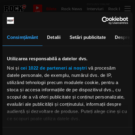
EXCLUSIV ONLINE
Bilete
Rock News
Interviuri
Rock Evergre
LIVE
Black Sheep
Consimțământ
Detalii
Setări publicitate
Despre
Rock The Underground: concert
Utilizarea responsabilă a datelor dvs.
triplu Breathelast, Black Sheep și
Blană Bombă
Noi și
cei 1022 de parteneri ai noștri
vă procesăm
IRINA-MARIA MARINESCU
datele personale, de exemplu, numărul dvs. de IP,
MARȚI, 5 MARTIE 2024
utilizând tehnologii precum modulele cookie, pentru a
stoca și accesa informațiile de pe dispozitivul dvs., cu
scopul de a vă oferi publicitate și conținut personalizate,
Rock The Underground: în
evaluări ale publicității și conținutului, informații despre
așteptarea Galei Constelații Rock
audiență și dezvoltare de produse. Puteți alege cine și cu
IRINA-MARIA MARINESCU
ce scopuri poate utiliza datele dvs.
MIERCURI, 6 SEPTEMBRIE 2023
Dacă ne permiteți, am dori, de asemenea: