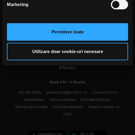
din Declarația despre modulele cookie.
Marketing
Ziua concertului Billy Corgan de
Folosim cookie-uri pentru a personaliza conținutul și
la București se modifică
JOI, 28 MARTIE 2019
anunțurile, pentru a oferi funcții de rețele sociale și pentru
a analiza traficul. De asemenea, le oferim partenerilor de
Permitere toate
rețele sociale, de publicitate și de analize informații cu
privire la modul în care folosiți site-ul nostru. Aceștia le
pot combina cu alte informații oferite de dvs. sau culese
Utilizare doar cookie-uri necesare
în urma folosirii serviciilor lor. În cazul în care alegeți să
continuați să utilizați website-ul nostru, sunteți de acord
cu utilizarea modulelor noastre cookie.
Rock FM
– It Rocks!
021 318 8000
publicitate@rockfm.ro
Contact form
Newsletter
Date societate
Cod deontologic
Termeni și condiții
Confidențialitate
Despre cookie-uri
CNA