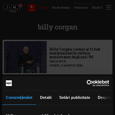
EXCLUSIV ONLINE
Bilete
Rock News
Interviuri
Rock Evergre
LIVE
billy corgan
Billy Corgan: rockul ar fi fost
marginalizat în cultura
mainstream după anii ’90
ANCA NIȚĂ
VINERI, 6 MARTIE 2026
Billy Corgan o trolează pe
Courtney Love
ANCA NIȚĂ
Consimțământ
Detalii
Setări publicitate
Despre
MARȚI, 19 NOIEMBRIE 2024