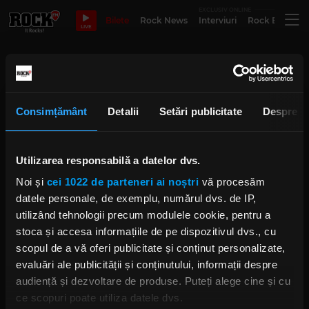
EXCLUSIV ONLINE
Bilete
Rock News
Interviuri
Rock Evergre
LIVE
Berăria H
Consimțământ
Detalii
Setări publicitate
Despre
INKORA 2026 - trei zile dedicate
artei tatuajului, muzicii de
calitate și exprimării artistice
libere
Utilizarea responsabilă a datelor dvs.
IRINA-MARIA MARINESCU
Noi și
cei 1022 de parteneri ai noștri
vă procesăm
LUNI, 1 IUNIE 2026
datele personale, de exemplu, numărul dvs. de IP,
utilizând tehnologii precum modulele cookie, pentru a
Costi Azoiței, despre
stoca și accesa informațiile de pe dispozitivul dvs., cu
„International Tattoo Convention
Bucharest”, în direct la „Rock
scopul de a vă oferi publicitate și conținut personalizate,
Driver”
evaluări ale publicității și conținutului, informații despre
IRINA-MARIA MARINESCU
audiență și dezvoltare de produse. Puteți alege cine și cu
VINERI, 29 AUGUST 2025
ce scopuri poate utiliza datele dvs.