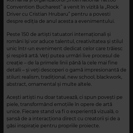
Convention Bucharest” a venit în vizită la „Rock
Driver cu Cristian Hrubaru” pentru a povesti
despre ediția de anul acesta a evenimentului.
Peste 150 de artiști tatuatori internaționali și
români își vor aduce talentul, creativitatea și stilul
unic într-un eveniment dedicat celor care trăiesc
și respiră artă. Veți putea urmări live procesul de
creație – de la primele linii până la cele mai fine
detalii – și veți descoperi o gamă impresionantă de
stiluri: realism, tradițional, new school, blackwork,
abstract, ornamental și multe altele.
Acești artiști nu doar tatuează, ci spun povești pe
piele, transformând emoțiile în opere de artă
unice. Fiecare stand va fi o experiență vizuală, o
șansă de a interacționa direct cu creatorii și de a
găsi inspirație pentru propriile proiecte.