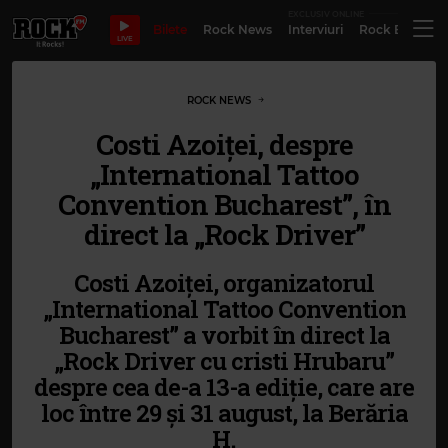
EXCLUSIV ONLINE
Bilete
Rock News
Interviuri
Rock Evergre
LIVE
ROCK NEWS
Costi Azoiței, despre
„International Tattoo
Convention Bucharest”, în
direct la „Rock Driver”
Costi Azoiței, organizatorul
„International Tattoo Convention
Bucharest” a vorbit în direct la
„Rock Driver cu cristi Hrubaru”
despre cea de-a 13-a ediție, care are
loc între 29 și 31 august, la Berăria
H.