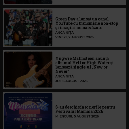
Green Day a lansat un canal
YouTube cu transmisie non-stop
și imagini nemaivăzute
ANCA NIȚĂ
VINERI, 7 AUGUST 2026
Yngwie Malmsteen anunță
albumul Hell or High Water și
lansează single-ul „Now or
Never”
ANCA NIȚĂ
JOI, 6 AUGUST 2026
S-au deschis înscrierile pentru
Festivalul Mamaia 2026
MIERCURI, 5 AUGUST 2026