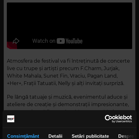
Atmosfera de festival va fi întreținută de concerte
live cu trupe și artiști precum F.Charm, Jurjak,
White Mahala, Sunet Fin, Vraciu, Pagan Land,
+Her+, Frații Tatuatii, Nelly și alți invitați surpriză.
Pe lângă tatuaje și muzică, evenimentul aduce și
ateliere de creație și demonstrații impresionante,
precum pictură live cu Ana Munteanu, Marius
Jucan și Cornel Ortakovic, sculptură live cu Ionuț
Zevideanu, acrobații spectaculoase și show-uri de
magie din Franța și DJ seturi cu Claudiu Cîrțână.
Consimțământ
Detalii
Setări publicitate
Despre