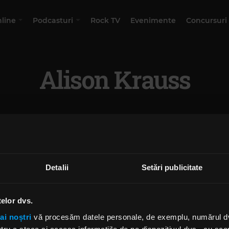
nline
Podcasturi
Rock TV
Evenimente
Concursuri
Alison Krauss
Detalii
Setări publicitate
telor dvs.
ai noștri
vă procesăm datele personale, de exemplu, numărul dvs.