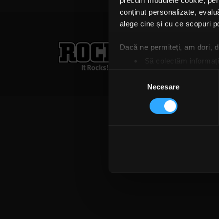
precum modulele cookie, pentr
conținut personalizate, evaluă
alege cine și cu ce scopuri po
Rock FM
– It Rocks!
Dacă ne permiteți, am dori,
021 318 8000
publicita
Să colectăm informații
Termeni și condiții
Confi
Să vă identificăm disp
Selecția
Găsiți mai multe informații d
Necesare
consimțământului
Vă puteți modifica sau retra
Folosim cookie-uri pentru a pe
traficul. De asemenea, le ofer
care folosiți site-ul nostru. A
lor. În cazul în care alegeți 
cookie.