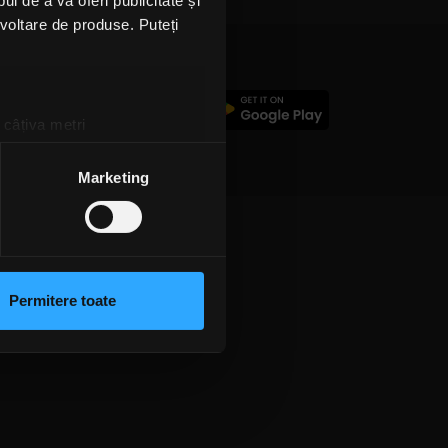
l de a vă oferi publicitate și
ezvoltare de produse. Puteți
c
 câțiva metri
amprentare)
țele la
secțiunea cu detalii
.
Marketing
 sociale și pentru a analiza
rmații cu privire la modul în
n urma folosirii serviciilor
Permitere toate
lizarea modulelor noastre