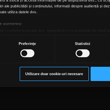
u a stoca și accesa informațiile de pe dispozitivul dvs., cu scopu
ri ale publicității și conținutului, informații despre audiență și d
ate utiliza datele dvs.
 de asemenea:
te@rockfm.ro
Contact form
Newsletter
Date societate
Cod deontologi
le cu privire la locația dvs. geografică cu o exactitate de până la
dențialitate
Despre cookie-uri
CNA
ozitivul scanândul-l în mod activ după caracteristici specifice (
espre procesarea datelor dvs. personale și configurați-vă preferin
Preferinţe
Statistici
ge oricând acordul din Declarația despre modulele cookie.
rsonaliza conținutul și anunțurile, pentru a oferi funcții de rețele
im partenerilor de rețele sociale, de publicitate și de analize info
ceștia le pot combina cu alte informații oferite de dvs. sau culese î
Utilizare doar cookie-uri necesare
să continuați să utilizați website-ul nostru, sunteți de acord cu uti