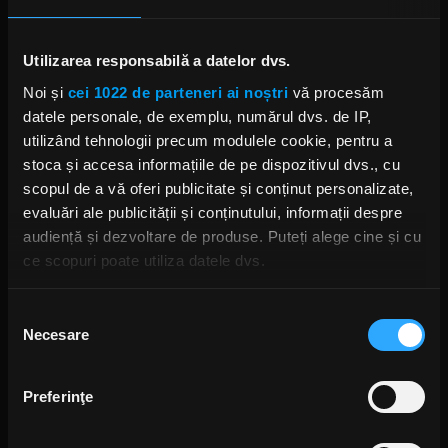
Foto: Facebook,
Robert Plant
Utilizarea responsabilă a datelor dvs.
Noi și
cei 1022 de parteneri ai noștri
vă procesăm
ROBERT PLANT
ROBERT PLANT PODCAST
datele personale, de exemplu, numărul dvs. de IP,
ROBERT PLANT LED ZEPPELIN
ALISON KRAUSS
utilizând tehnologii precum modulele cookie, pentru a
stoca și accesa informațiile de pe dispozitivul dvs., cu
scopul de a vă oferi publicitate și conținut personalizate,
evaluări ale publicității și conținutului, informații despre
audiență și dezvoltare de produse. Puteți alege cine și cu
Rock News
ce scopuri poate utiliza datele dvs.
MAI MULT
Dacă ne permiteți, am dori, de asemenea:
Selecția
Necesare
Să colectăm informațiile cu privire la locația dvs.
consimțământului
Yngwie Malmsteen anunță
geografică cu o exactitate de până la câțiva metri
albumul Hell or High Water și
Să vă identificăm dispozitivul scanândul-l în mod
lansează single-ul „Now or
Preferinţe
Never”
activ după caracteristici specifice (amprentare)
ANCA NIȚĂ
Găsiți mai multe informații despre procesarea datelor
20 DE ORE ÎN URMĂ