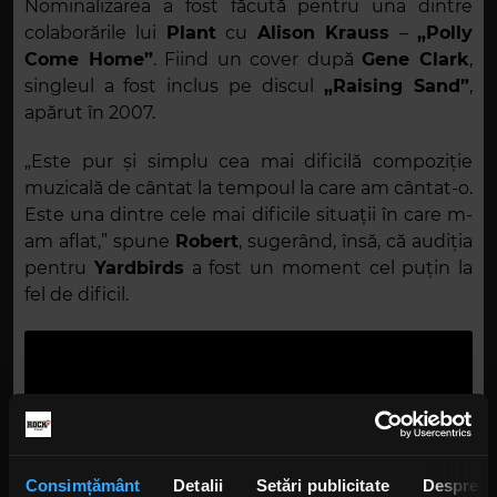
Nominalizarea a fost făcută pentru una dintre
colaborările lui
Plant
cu
Alison Krauss
–
„Polly
Come Home”
. Fiind un cover după
Gene Clark
,
singleul a fost inclus pe discul
„Raising Sand”
,
apărut în 2007.
„Este pur și simplu cea mai dificilă compoziție
muzicală de cântat la tempoul la care am cântat-o.
Este una dintre cele mai dificile situații în care m-
am aflat,” spune
Robert
, sugerând, însă, că audiția
pentru
Yardbirds
a fost un moment cel puțin la
fel de dificil.
Consimțământ
Detalii
Setări publicitate
Despre