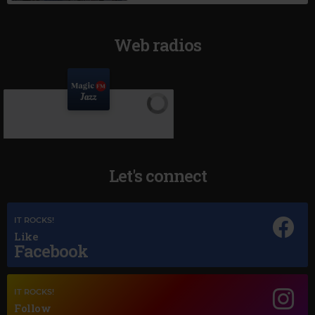
Web radios
Let's connect
IT ROCKS!
Like
Facebook
Magic Jazz
IT ROCKS!
NINA SIMONE
–
I PUT A SPELL ON YOU
Follow