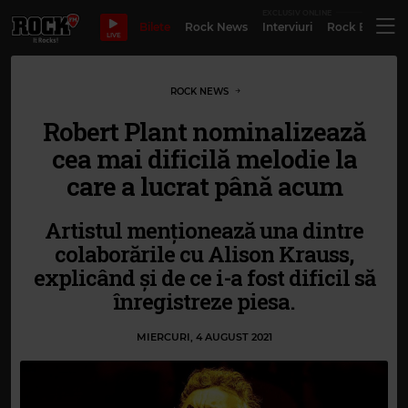
EXCLUSIV ONLINE
Bilete
Rock News
Interviuri
Rock Evergre
LIVE
ROCK NEWS
Robert Plant nominalizează
cea mai dificilă melodie la
care a lucrat până acum
Artistul menționează una dintre
colaborările cu Alison Krauss,
explicând și de ce i-a fost dificil să
înregistreze piesa.
MIERCURI, 4 AUGUST 2021