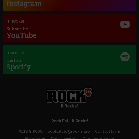
Instagram
IT ROCKS!
Subscribe
YouTube
IT ROCKS!
Listen
Spotify
Rock FM
– It Rocks!
021 318 8000
publicitate@rockfm.ro
Contact form
Newsletter
Date societate
Cod deontologic