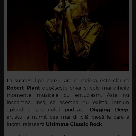
La succesul pe care îl are în carieră, este clar că
Robert Plant
depășește chiar și cele mai dificile
momente muzicale cu entuziasm. Asta nu
înseamnă, însă, că acestea nu există. Într-un
episod al propriului podcast,
Digging Deep
,
artistul a numit cea mai dificilă piesă la care a
lucrat, relatează
Ultimate Classic Rock
.