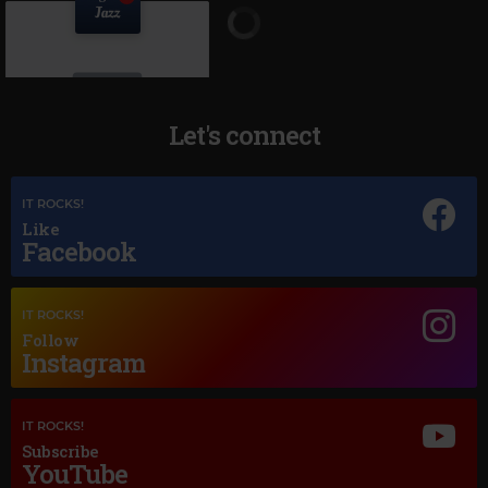
Let's connect
IT ROCKS!
Like
Magic Jazz
Facebook
DEAN MARTIN
–
BLUE MOON
IT ROCKS!
Follow
Instagram
IT ROCKS!
Subscribe
YouTube