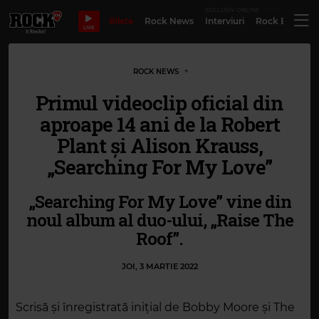
EXCLUSIV ONLINE
Bilete
Rock News
Interviuri
Rock Evergre
LIVE
ROCK NEWS
Primul videoclip oficial din
aproape 14 ani de la Robert
Plant și Alison Krauss,
„Searching For My Love”
„Searching For My Love” vine din
noul album al duo-ului, „Raise The
Roof”.
JOI, 3 MARTIE 2022
Scrisă și înregistrată inițial de Bobby Moore și The