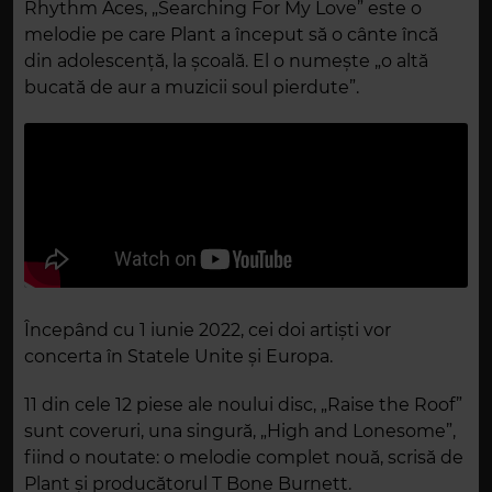
Rhythm Aces, „Searching For My Love” este o
melodie pe care Plant a început să o cânte încă
din adolescență, la școală. El o numește „o altă
bucată de aur a muzicii soul pierdute”.
Începând cu 1 iunie 2022, cei doi artiști vor
concerta în Statele Unite și Europa.
11 din cele 12 piese ale noului disc, „Raise the Roof”
sunt coveruri, una singură, „High and Lonesome”,
fiind o noutate: o melodie complet nouă, scrisă de
Plant și producătorul T Bone Burnett.