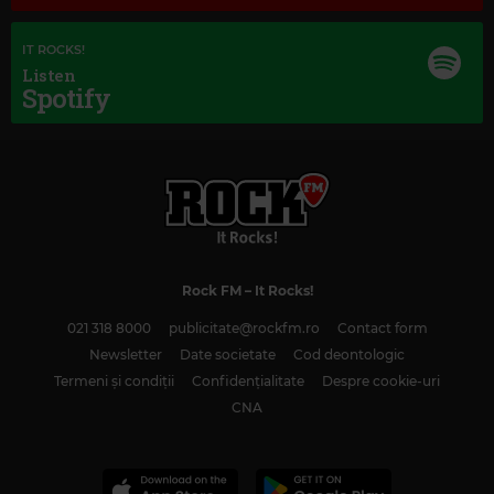
IT ROCKS!
Listen
Spotify
Rock FM
– It Rocks!
021 318 8000
publicitate@rockfm.ro
Contact form
Magic Classic Music
Newsletter
Date societate
Cod deontologic
FRANZ SCHUBERT
–
4 IMPROMPTUS, OP. 90, D. 899: NO. 3 IN G-FLAT
Termeni și condiții
Confidențialitate
Despre cookie-uri
MAJOR
CNA