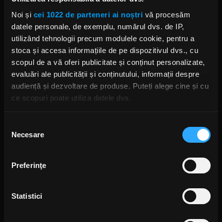
ROBERT PLANT
ALISON KRAUSS
Noi și
cei 1022 de parteneri ai noștri
vă procesăm
datele personale, de exemplu, numărul dvs. de IP,
utilizând tehnologii precum modulele cookie, pentru a
stoca și accesa informațiile de pe dispozitivul dvs., cu
scopul de a vă oferi publicitate și conținut personalizate,
Rock News
evaluări ale publicității și conținutului, informații despre
audiență și dezvoltare de produse. Puteți alege cine și cu
MAI MULT
ce scopuri poate utiliza datele dvs.
Green Day a lansat un canal
Dacă ne permiteți, am dori, de asemenea:
Selecția
YouTube cu transmisie non-stop
și imagini nemaivăzute
Necesare
Să colectăm informațiile cu privire la locația dvs.
consimțământului
ANCA NIȚĂ
geografică cu o exactitate de până la câțiva metri
O ZI ÎN URMĂ
Să vă identificăm dispozitivul scanândul-l în mod
Preferinţe
activ după caracteristici specifice (amprentare)
Găsiți mai multe informații despre procesarea datelor
Yngwie Malmsteen anunță
albumul Hell or High Water și
Statistici
dvs. personale și configurați-vă preferințele la
secțiunea
lansează single-ul „Now or
cu detalii
. Vă puteți modifica sau retrage oricând acordul
Never”
ANCA NIȚĂ
din Declarația despre modulele cookie.