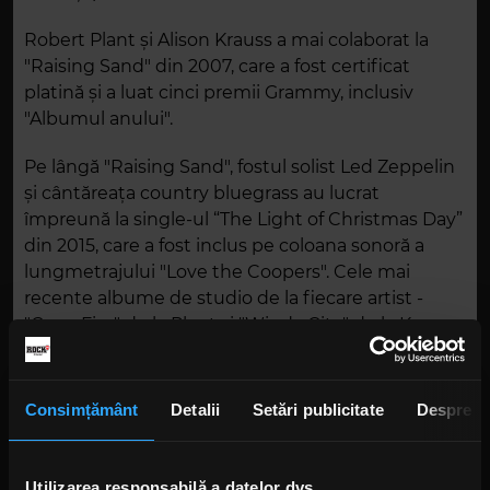
Robert Plant și Alison Krauss a mai colaborat la
"Raising Sand" din 2007, care a fost certificat
platină și a luat cinci premii Grammy, inclusiv
"Albumul anului".
Pe lângă "Raising Sand", fostul solist Led Zeppelin
și cântăreața country bluegrass au lucrat
împreună la single-ul “The Light of Christmas Day”
din 2015, care a fost inclus pe coloana sonoră a
lungmetrajului "Love the Coopers". Cele mai
recente albume de studio de la fiecare artist -
"Carry Fire" de la Plant și "Windy City" de la Krauss
- au apărut în 2017.
Foto: Getty Images/ Guliver.
Consimțământ
Detalii
Setări publicitate
Despre
Utilizarea responsabilă a datelor dvs.