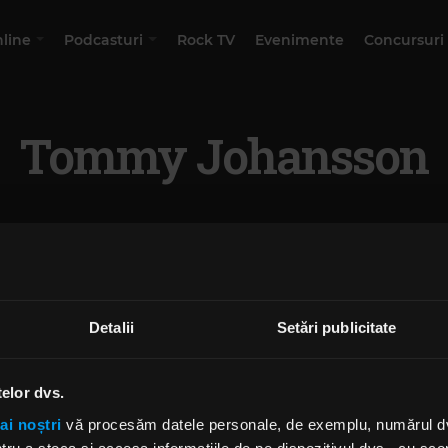
nline
Podcasturi
Rock TV
Evenimente
Concursuri
Tommy Johansson
Detalii
Setări publicitate
telor dvs.
ai noștri
vă procesăm datele personale, de exemplu, numărul dvs.