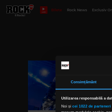
Bilete
Rock News
Exclusiv O
LIVE
Consimțământ
Utilizarea responsabilă a da
Noi și
cei 1022 de parteneri 