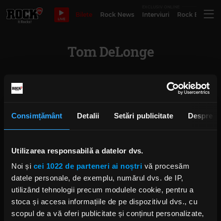
EXCLUSIV ONLINE
Bilete
Rock News
Interviuri
Rock Evergre
LIVE
Tom DeLonge
Travis Barker prețuiește un
spectacol reușit mai mult decât
propria stare de bine
Consimțământ
Detalii
Setări publicitate
Despre
JOI, 12 MARTIE 2020
Utilizarea responsabilă a datelor dvs.
Noi și
cei 1022 de parteneri ai noștri
vă procesăm
blink-182 lansează videoclipul
melodiei „I Really Wish I Hated
datele personale, de exemplu, numărul dvs. de IP,
You”
utilizând tehnologii precum modulele cookie, pentru a
MARȚI, 10 SEPTEMBRIE 2019
stoca și accesa informațiile de pe dispozitivul dvs., cu
scopul de a vă oferi publicitate și conținut personalizate,