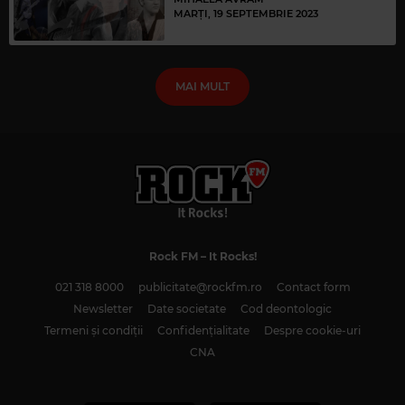
MARȚI, 19 SEPTEMBRIE 2023
MAI MULT
Rock FM
– It Rocks!
021 318 8000
publicitate@rockfm.ro
Contact form
Newsletter
Date societate
Cod deontologic
Termeni și condiții
Confidențialitate
Despre cookie-uri
CNA