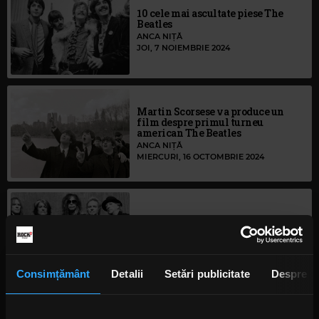
10 cele mai ascultate piese The
Beatles
ANCA NIȚĂ
JOI, 7 NOIEMBRIE 2024
Martin Scorsese va produce un
film despre primul turneu
american The Beatles
ANCA NIȚĂ
MIERCURI, 16 OCTOMBRIE 2024
10 lucruri pe care poate nu le știai
despre Aerosmith
IRINA-MARIA MARINESCU
LUNI, 14 OCTOMBRIE 2024
Consimțământ
Detalii
Setări publicitate
Despre
Ringo Starr, EP nou, în colaborare