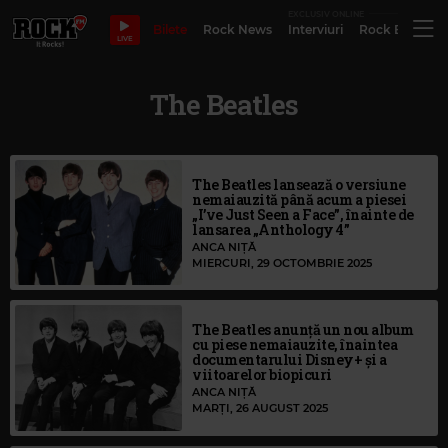
EXCLUSIV ONLINE
Bilete
Rock News
Interviuri
Rock Evergre
LIVE
The Beatles
The Beatles lansează o versiune
nemaiauzită până acum a piesei
„I’ve Just Seen a Face”, înainte de
lansarea „Anthology 4”
ANCA NIȚĂ
MIERCURI, 29 OCTOMBRIE 2025
The Beatles anunță un nou album
cu piese nemaiauzite, înaintea
documentarului Disney+ și a
viitoarelor biopicuri
ANCA NIȚĂ
MARȚI, 26 AUGUST 2025