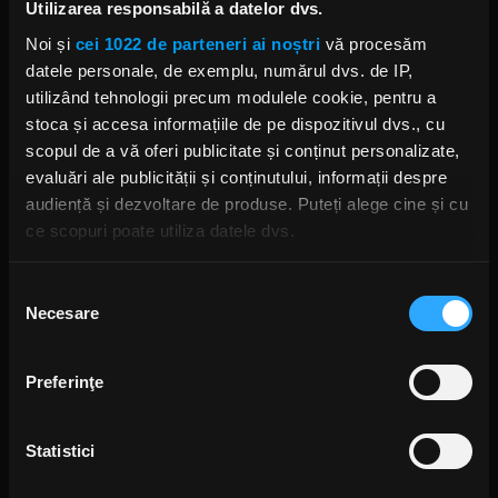
Utilizarea responsabilă a datelor dvs.
cu Linda Perry de la 4 Non
Blondes
Noi și
cei 1022 de parteneri ai noștri
vă procesăm
ANCA NIȚĂ
datele personale, de exemplu, numărul dvs. de IP,
VINERI, 12 APRILIE 2024
utilizând tehnologii precum modulele cookie, pentru a
stoca și accesa informațiile de pe dispozitivul dvs., cu
scopul de a vă oferi publicitate și conținut personalizate,
Cele mai bune piese din toate
evaluări ale publicității și conținutului, informații despre
timpurile, potrivit ChatGPT
audiență și dezvoltare de produse. Puteți alege cine și cu
ANCA NIȚĂ
MIERCURI, 20 MARTIE 2024
ce scopuri poate utiliza datele dvs.
Dacă ne permiteți, am dori, de asemenea:
Selecția
Necesare
Să colectăm informațiile cu privire la locația dvs.
consimțământului
Noutățile din rock: Slayer s-a
reunit, iar Linkin Park, Kings of
geografică cu o exactitate de până la câțiva metri
Leon și Judas Priest au lansat
Să vă identificăm dispozitivul scanândul-l în mod
muzică nouă
Preferinţe
LUNI, 26 FEBRUARIE 2024
activ după caracteristici specifice (amprentare)
Găsiți mai multe informații despre procesarea datelor
Statistici
dvs. personale și configurați-vă preferințele la
secțiunea
cu detalii
. Vă puteți modifica sau retrage oricând acordul
Albumul despre care Nick Mason