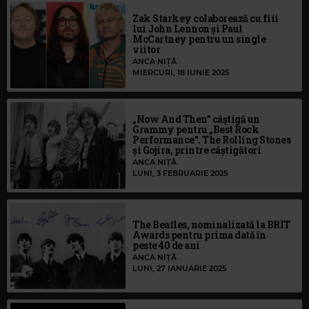
Zak Starkey colaborează cu fiii
lui John Lennon și Paul
McCartney pentru un single
viitor
ANCA NIȚĂ
MIERCURI, 18 IUNIE 2025
„Now And Then” câștigă un
Grammy pentru „Best Rock
Performance”. The Rolling Stones
și Gojira, printre câștigători
ANCA NIȚĂ
LUNI, 3 FEBRUARIE 2025
The Beatles, nominalizată la BRIT
Awards pentru prima dată în
peste 40 de ani
ANCA NIȚĂ
LUNI, 27 IANUARIE 2025