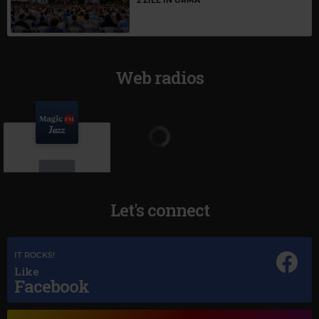
2 ZILE ÎN URMĂ
Web radios
Let's connect
Magic Jazz
IT ROCKS!
YOU GO TO MY HEAD
Like
Facebook