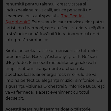
renumită pentru talentul, creativitatea și
îndrăzneala sa muzicală, aduce pe scenă un
spectacol cu totul special –
„The Beatles
Symphonic”
. Este seara în care muzica celor patru
artiști din Liverpool, care au făcut istorie, va căpăta
o strălucire nouă, învăluită în rafinamentul unei
interpretări simfonice.
Simte pe pielea ta alte dimensiuni ale hit-urilor
precum „Get Back”, „Yesterday”, „Let It Be” sau
„Hey Jude”. Farmecul melodiilor originale va fi
amplificat prin aranjamente orchestrale
spectaculoase, iar energia rock n'roll-ului se va
îmbina perfect cu eleganța muzicii simfonice. Cu
siguranță, viziunea Orchestrei Simfonice București
vă va fermeca, la acest eveniment cu totul
deosebit.
Această seară nu înseamnă doar o călătorie