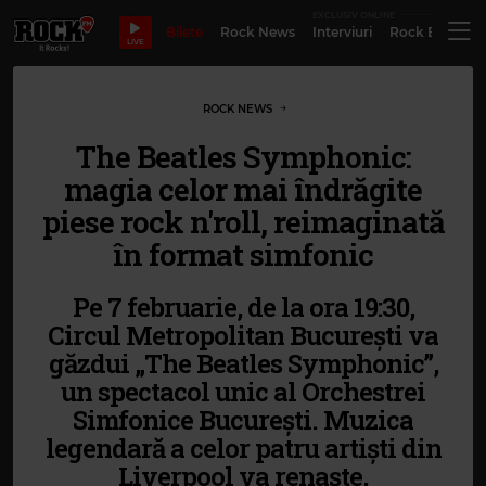
EXCLUSIV ONLINE
Bilete
Rock News
Interviuri
Rock Evergre
LIVE
ROCK NEWS
The Beatles Symphonic:
magia celor mai îndrăgite
piese rock n'roll, reimaginată
în format simfonic
Pe 7 februarie, de la ora 19:30,
Circul Metropolitan București va
găzdui „The Beatles Symphonic”,
un spectacol unic al Orchestrei
Simfonice București. Muzica
legendară a celor patru artiști din
Liverpool va renaște,