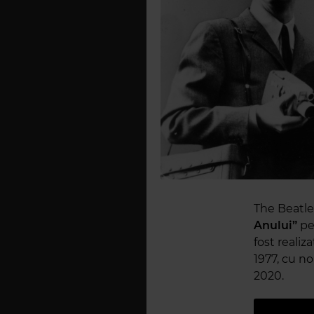
The Beatle
Anului”
pe
fost reali
1977, cu no
2020.