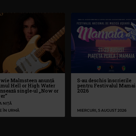
wie Malmsteen anunță
S-au deschis înscrierile
umul Hell or High Water
pentru Festivalul Mamai
ansează single-ul „Now or
2026
er”
A NIȚĂ
LE ÎN URMĂ
MIERCURI, 5 AUGUST 2026