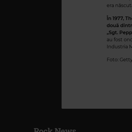
era născut
În 1977, T
două dintr
„Sgt. Pepp
au fost on
Industria M
Foto: Gett
Rock News