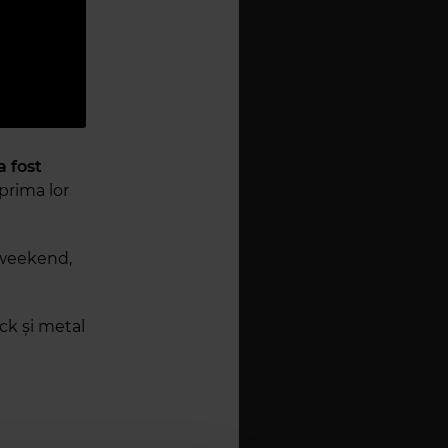
a fost
 prima lor
 weekend,
ock și metal