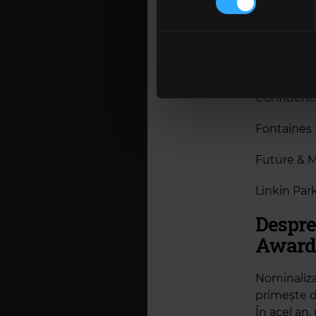
The Last D
Folosim cookie-uri pentru a pe
Grupul Int
traficul. De asemenea, le ofer
care folosiți site-ul nostru. A
Amyl And T
lor. În cazul în care alegeți 
cookie.
Confiden
Fontaines
Future & 
Linkin Par
Despre
Award
Nominaliza
primește d
În acel an,