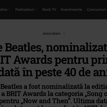
nline
Podcasturi
Rock TV
Evenimente
Concursuri
ROCK NEWS
 Beatles, nominalizat
IT Awards pentru pr
dată în peste 40 de an
Beatles a fost nominalizată la ediți
 a BRIT Awards la categoria „Song o
 pentru „Now and Then”. Ultima dat