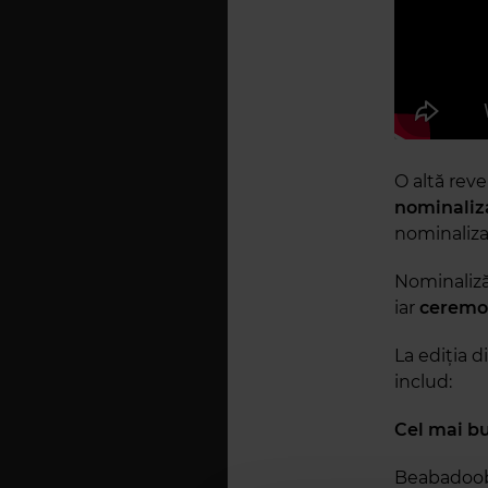
O altă reve
nominaliza
nominalizar
Nominaliză
iar
ceremon
La ediția d
includ:
Cel mai bu
Beabadoo