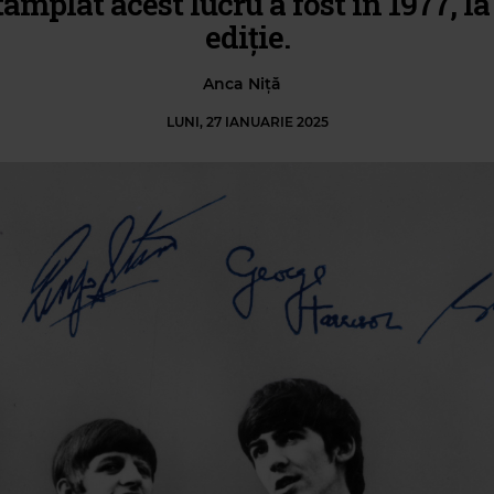
tâmplat acest lucru a fost în 1977, l
ediție.
Anca Niță
LUNI, 27 IANUARIE 2025