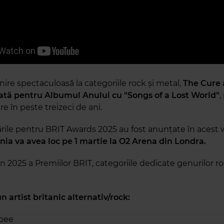
nire spectaculoasă la categoriile rock și metal,
The Cure 
tă pentru Albumul Anului cu "Songs of a Lost World"
,
e în peste treizeci de ani.
rile pentru BRIT Awards 2025 au fost anunțate în acest
ia va avea loc pe 1 martie la O2 Arena din Londra.
in 2025 a Premiilor BRIT, categoriile dedicate genurilor r
n artist britanic alternativ/rock:
bee