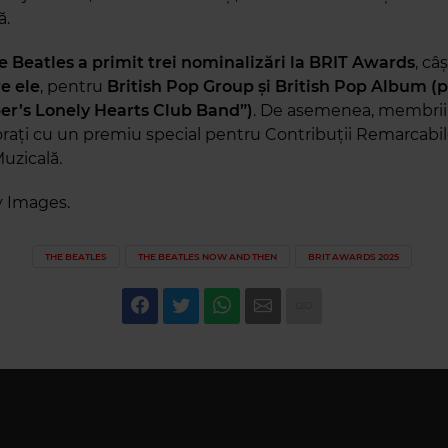
ă.
he Beatles a primit trei nominalizări la BRIT Awards
, câ
e ele
, pentru
British Pop Group și British Pop Album (
er’s Lonely Hearts Club Band”)
. De asemenea, membrii
orați cu un premiu special pentru Contribuții Remarcabil
uzicală.
y Images.
THE BEATLES
THE BEATLES NOW AND THEN
BRIT AWARDS 2025