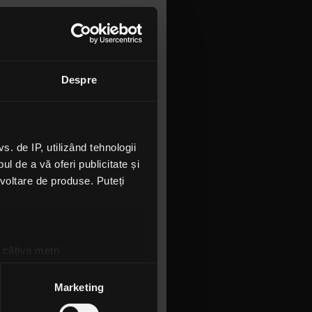
Despre
rmații cu
 de IP, utilizând tehnologii
l de a vă oferi publicitate și
ezvoltare de produse. Puteți
 câțiva metri
amprentare)
țele la
secțiunea cu detalii
.
Marketing