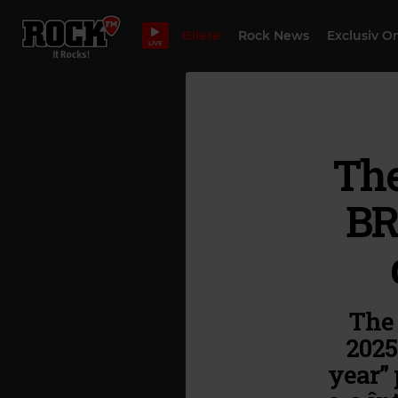
Bilete
Rock News
Exclusiv O
LIVE
The
BR
The 
2025
year”