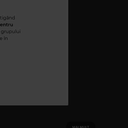
știgând
pentru
 grupului
e în
MAI MULT