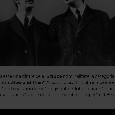
s este una dintre cele
15 trupe
nominalizate la categoria
ntru
„Now and Then”
. Această piesă, lansată în noiembr
zată pe baza unui demo înregistrat de John Lennon în juru
i secțiuni adăugate de ceilalți membri ai trupei în 1995 și 