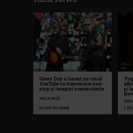
Green Day a lansat un canal
Yng
YouTube cu transmisie non-
alb
stop și imagini nemaivăzute
și l
Nev
ANCA NIȚĂ
ANC
10 ORE ÎN URMĂ
2 ZI