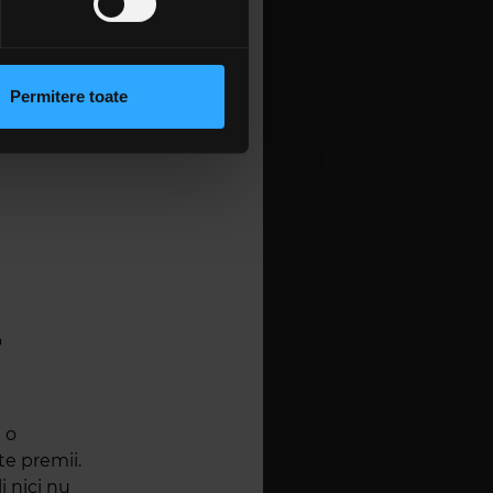
 sociale și pentru a analiza
rmații cu privire la modul în
n urma folosirii serviciilor
Permitere toate
lizarea modulelor noastre
T
 o
te premii.
i nici nu