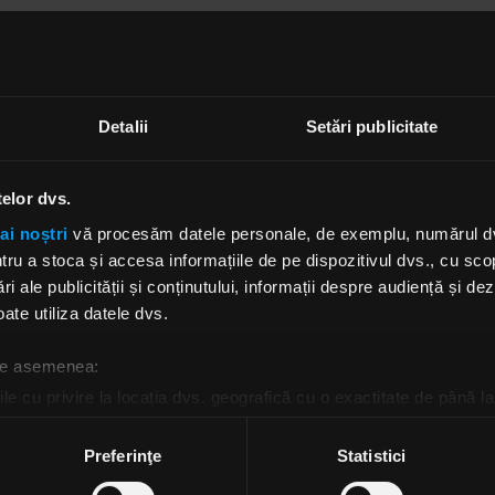
tive
Detalii
Setări publicitate
inner Party
er
telor dvs.
 categoria
Grupul britanic al anului
, sunt nominalizate fo
ai noștri
vă procesăm datele personale, de exemplu, numărul dvs.
ock:
u a stoca și accesa informațiile de pe dispozitivul dvs., cu scopu
ri ale publicității și conținutului, informații despre audiență și d
The Horizon
ate utiliza datele dvs.
 de asemenea:
le cu privire la locația dvs. geografică cu o exactitate de până la
ozitivul scanândul-l în mod activ după caracteristici specifice (
tive
espre procesarea datelor dvs. personale și configurați-vă preferin
Preferinţe
Statistici
ge oricând acordul din Declarația despre modulele cookie.