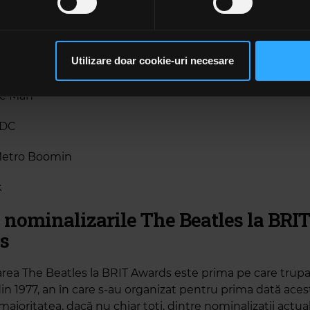
inner Party
rsonaliza conținutul și anunțurile, pentru a oferi funcții de rețele
ernațional al Anului:
im partenerilor de rețele sociale, de publicitate și de analize info
ceștia le pot combina cu alte informații oferite de dvs. sau culese î
Utilizare doar cookie-uri necesare
he Sniffers
să continuați să utilizați website-ul nostru, sunteți de acord cu uti
ce Man
 DC
Metro Boomin
k
 nominalizarile The Beatles la BRI
s
rea The Beatles la BRIT Awards este prima pe care trupa
in 1977, an în care s-au organizat pentru prima dată aces
 majoritatea, dacă nu chiar toți, dintre nominalizații actual