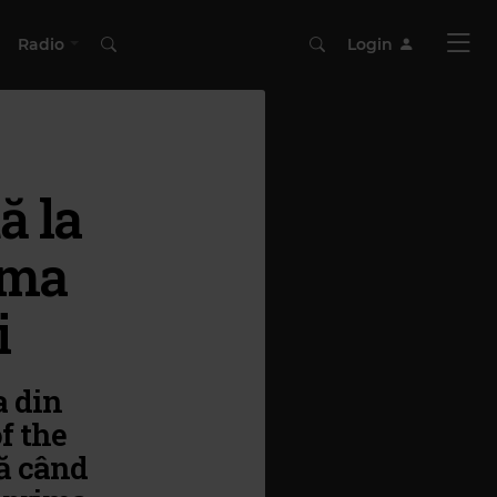
Radio
Login
ă la
ima
i
a din
f the
ă când