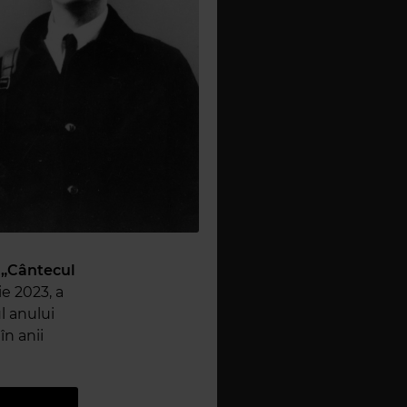
„Cântecul
ie 2023, a
l anului
în anii