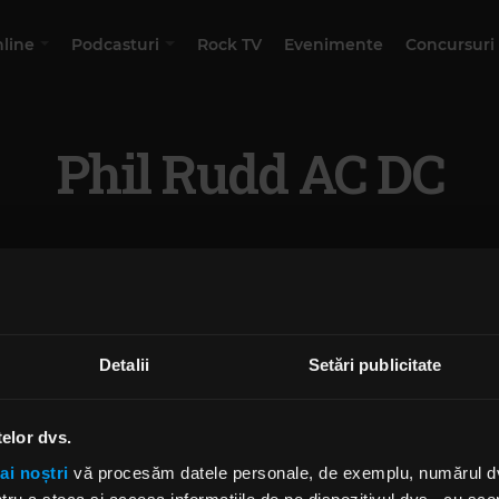
nline
Podcasturi
Rock TV
Evenimente
Concursuri
Phil Rudd AC DC
Detalii
Setări publicitate
telor dvs.
ai noștri
vă procesăm datele personale, de exemplu, numărul dvs.