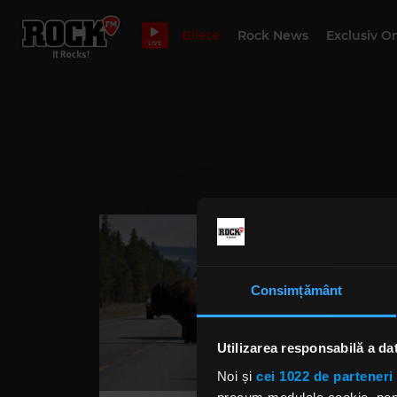
Bilete
Rock News
Exclusiv O
LIVE
Consimțământ
Utilizarea responsabilă a da
Noi și
cei 1022 de parteneri 