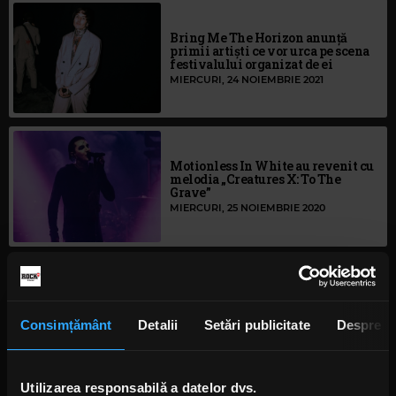
Bring Me The Horizon anunță
primii artiști ce vor urca pe scena
festivalului organizat de ei
MIERCURI, 24 NOIEMBRIE 2021
Motionless In White au revenit cu
melodia „Creatures X: To The
Grave”
MIERCURI, 25 NOIEMBRIE 2020
Motionless In White vor
transmite în timp real un
spectacol dedicat albumului
Consimțământ
Detalii
Setări publicitate
Despre
„Creatures”
MIERCURI, 7 OCTOMBRIE 2020
Utilizarea responsabilă a datelor dvs.