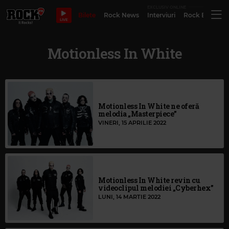
EXCLUSIV ONLINE
Bilete
Rock News
Interviuri
Rock Evergre
LIVE
Motionless In White
Motionless In White ne oferă
melodia „Masterpiece”
VINERI, 15 APRILIE 2022
Motionless In White revin cu
videoclipul melodiei „Cyberhex”
LUNI, 14 MARTIE 2022