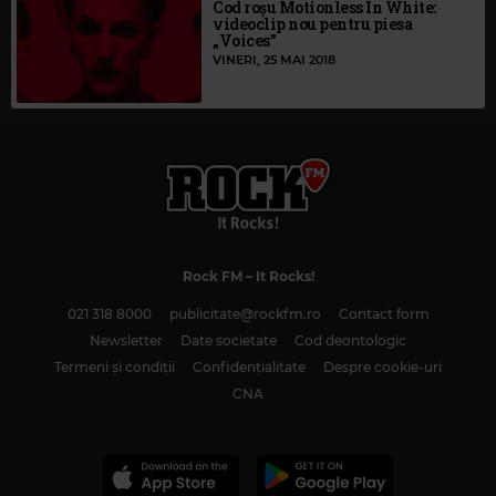
Cod roșu Motionless In White:
videoclip nou pentru piesa
„Voices”
VINERI, 25 MAI 2018
Rock FM
– It Rocks!
021 318 8000
publicitate@rockfm.ro
Contact form
Newsletter
Date societate
Cod deontologic
Termeni și condiții
Confidențialitate
Despre cookie-uri
CNA