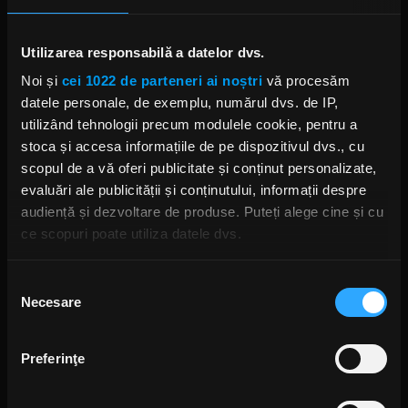
Foto: Facebook,
Bring Me The Horizon
Utilizarea responsabilă a datelor dvs.
BRING ME THE HORIZON
OLIVER SYKES
OLI SYKES
Noi și
cei 1022 de parteneri ai noștri
vă procesăm
BULLET FOR MY VALENTINE
SPIRITBOX
BEARTOOTH
datele personale, de exemplu, numărul dvs. de IP,
MOTIONLESS IN WHITE
NOVA TWINS
WARGASM
PVRIS
utilizând tehnologii precum modulele cookie, pentru a
stoca și accesa informațiile de pe dispozitivul dvs., cu
scopul de a vă oferi publicitate și conținut personalizate,
evaluări ale publicității și conținutului, informații despre
audiență și dezvoltare de produse. Puteți alege cine și cu
Rock News
ce scopuri poate utiliza datele dvs.
MAI MULT
Dacă ne permiteți, am dori, de asemenea:
Selecția
Necesare
Să colectăm informațiile cu privire la locația dvs.
consimțământului
geografică cu o exactitate de până la câțiva metri
Green Day a lansat un canal
YouTube cu transmisie non-stop
Să vă identificăm dispozitivul scanândul-l în mod
și imagini nemaivăzute
Preferinţe
activ după caracteristici specifice (amprentare)
ANCA NIȚĂ
O ZI ÎN URMĂ
Găsiți mai multe informații despre procesarea datelor