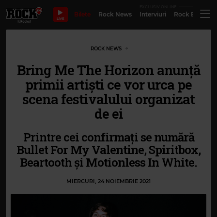
EXCLUSIV ONLINE
Bilete
Rock News
Interviuri
Rock Evergre
LIVE
ROCK NEWS
Bring Me The Horizon anunță
primii artiști ce vor urca pe
scena festivalului organizat
de ei
Printre cei confirmați se numără
Bullet For My Valentine, Spiritbox,
Beartooth și Motionless In White.
MIERCURI, 24 NOIEMBRIE 2021