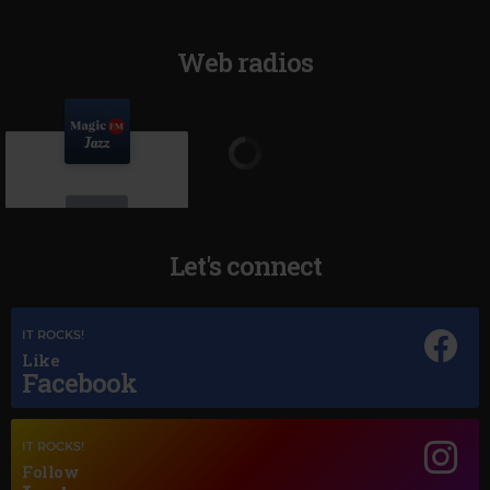
Web radios
Let's connect
IT ROCKS!
Magic Jazz
Like
NORAH JONES
–
SUNRISE
Facebook
IT ROCKS!
Follow