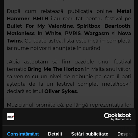
După cum relatează publicația online
Metal
Hammer
,
BMTH
i-au recrutat pentru festival pe
Bullet For My Valentine
,
Spiritbox
,
Beartooth
,
Motionless In White
,
PVRIS
,
Wargasm
și
Nova
Twins
. Cu toate astea, lista este încă imcompletă,
iar nume noi vor fi anunțate în curând.
„Abia așteptăm să fim gazdele unui festival
tematic
Bring Me The Horizon
în Malta anul viitor,
să venim cu un nivel de nebunie pe care îl poți
aștepta de la un festival complet metal/rock,”
declară solistul
Oliver Sykes
.
Muzicianul promite că, pe lângă reprezentația lor
în calitate de cap de afiș,
Bring Me The Horizon
vor interpreta și piese mai vechi, ce nu au mai fost
cântate live de ani buni. „Pe scurt, va fi cel mai tare
Consimțământ
Detalii
Setări publicitate
Despre
weekend din toate timpurile,” susține
Sykes
.