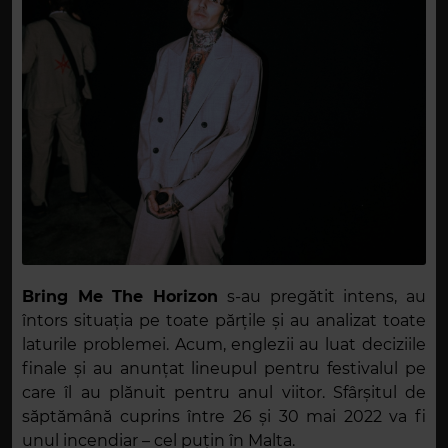
Bring Me The Horizon
s-au pregătit intens, au
întors situația pe toate părțile și au analizat toate
laturile problemei. Acum, englezii au luat deciziile
finale și au anunțat lineupul pentru festivalul pe
care îl au plănuit pentru anul viitor. Sfârșitul de
săptămână cuprins între 26 și 30 mai 2022 va fi
unul incendiar – cel puțin în Malta.