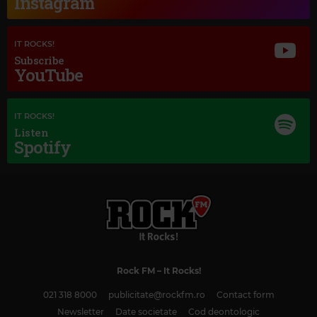
Instagram
IT ROCKS!
Subscribe
YouTube
IT ROCKS!
Listen
Spotify
Magic Classic Music
JOHANNES BRAHMS
–
TRAGIC OVERTURE, OP. 81
Rock FM
– It Rocks!
021 318 8000
publicitate@rockfm.ro
Contact form
Newsletter
Date societate
Cod deontologic