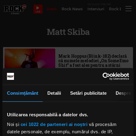
EXCLUSIV ONLINE
Bilete
Rock News
Interviuri
Rock Evergre
LIVE
Matt Skiba
Mark Hoppus (Blink-182) declară
că numele melodiei „On Some Emo
Shit” a fost ales pentru a stârni
curiozitatea (și click-urile)
oamenilor
JOI, 31 OCTOMBRIE 2019
Consimțământ
Detalii
Setări publicitate
Despre
blink-182 lansează videoclipul
melodiei „I Really Wish I Hated
You”
Utilizarea responsabilă a datelor dvs.
MARȚI, 10 SEPTEMBRIE 2019
Noi și
cei 1022 de parteneri ai noștri
vă procesăm
datele personale, de exemplu, numărul dvs. de IP,