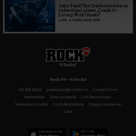
cu utilizarea modulelor noastre cookie.
John 5 and The Creatures revin cu
videoclipul piesei „Crank It -
Living With Ghosts”
LUNI, 4 FEBRUARIE 2019
Rock FM
– It Rocks!
021 318 8000
publicitate@rockfm.ro
Contact form
Newsletter
Date societate
Cod deontologic
Termeni și condiții
Confidențialitate
Despre cookie-uri
CNA