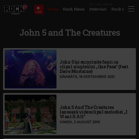
EXCLUSIV ONLINE
Bilete
Rock News
Interviuri
Rock Evergre
LIVE
John 5 and The Creatures
John 5 își surprinde fanii cu
clipul singleului „Que Pasa” (feat.
Dave Mustaine)
SÂMBĂTĂ, 18 SEPTEMBRIE 2021
John 5 And The Creatures
lansează videoclipul melodiei „I
Want It All”
VINERI, 2 AUGUST 2019