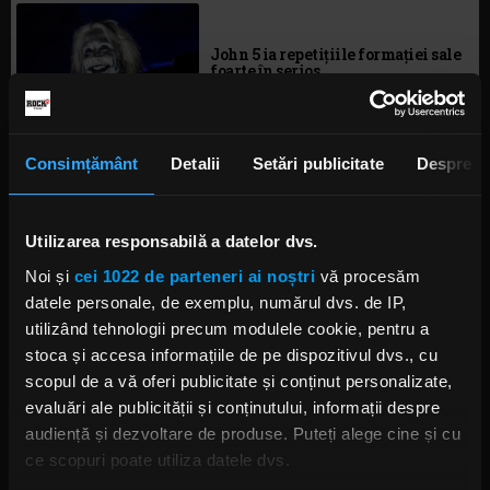
John 5 ia repetițiile formației sale
foarte în serios
VINERI, 26 APRILIE 2019
Consimțământ
Detalii
Setări publicitate
Despre
Corey Taylor, John 5 și Michael
Anthony interpretează coveruri
după Van Halen la Whisky A Go
Utilizarea responsabilă a datelor dvs.
Go
MIERCURI, 10 APRILIE 2019
Noi și
cei 1022 de parteneri ai noștri
vă procesăm
datele personale, de exemplu, numărul dvs. de IP,
utilizând tehnologii precum modulele cookie, pentru a
stoca și accesa informațiile de pe dispozitivul dvs., cu
John 5 And The Creatures
lansează cea de-a patra melodie de
scopul de a vă oferi publicitate și conținut personalizate,
pe „Invasion” (și videoclipul ei)
evaluări ale publicității și conținutului, informații despre
JOI, 4 APRILIE 2019
audiență și dezvoltare de produse. Puteți alege cine și cu
ce scopuri poate utiliza datele dvs.