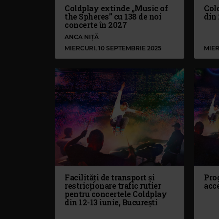
Coldplay extinde „Music of
Col
the Spheres” cu 138 de noi
din
concerte în 2027
ANCA NIȚĂ
MIERCURI, 10 SEPTEMBRIE 2025
MIER
Facilități de transport și
Pro
restricționare trafic rutier
acc
pentru concertele Coldplay
din 12-13 iunie, București