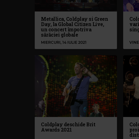
Metallica, Coldplay si Green
Col
Day, la Global Citizen Live,
vari
un concert împotriva
sin
sărăciei globale
MIERCURI, 14 IULIE 2021
VINE
Coldplay deschide Brit
Col
Awards 2021
proi
dist