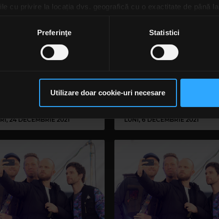
le cu privire la locația dvs. geografică cu o exactitate de până la
ozitivul scanândul-l în mod activ după caracteristici specifice (
espre procesarea datelor dvs. personale și configurați-vă preferin
Preferinţe
Statistici
ge oricând acordul din Declarația despre modulele cookie.
rsonaliza conținutul și anunțurile, pentru a oferi funcții de rețele
im partenerilor de rețele sociale, de publicitate și de analize info
pa Coldplay nu va mai
Coldplay anunță un nou 
ceștia le pot combina cu alte informații oferite de dvs. sau culese î
Utilizare doar cookie-uri necesare
egistra muzică din 2025
live, „Infinity Station
să continuați să utilizați website-ul nostru, sunteți de acord cu uti
Sessions”
RI, 24 DECEMBRIE 2021
LUNI, 6 DECEMBRIE 2021