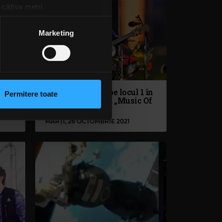
 câțiva metri
amprentare)
țele la
secțiunea cu detalii
.
Marketing
 sociale și pentru a analiza
rmații cu privire la modul în
EP
Coldplay ajunge pe locul 1 în
n urma folosirii serviciilor
Permitere toate
Marea Britanie cu „Music Of
lizarea modulelor noastre
The Spheres”
MARȚI, 26 OCTOMBRIE 2021