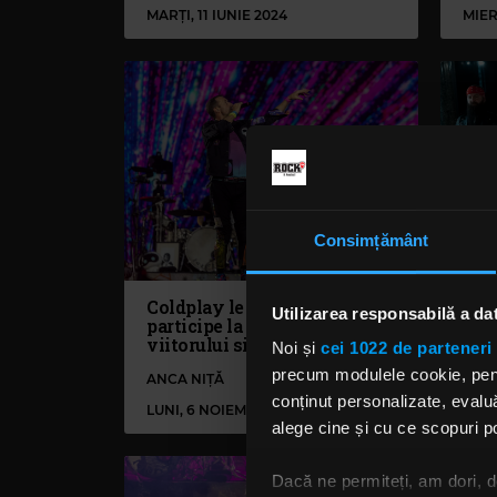
MARȚI, 11 IUNIE 2024
MIER
Consimțământ
Coldplay le cere fanilor să
Cânt
Utilizarea responsabilă a da
participe la înregistrarea
des
viitorului single
Noi și
cei 1022 de parteneri 
precum modulele cookie, pentr
ANCA NIȚĂ
conținut personalizate, evaluă
LUNI, 6 NOIEMBRIE 2023
MARȚ
alege cine și cu ce scopuri po
Dacă ne permiteți, am dori,