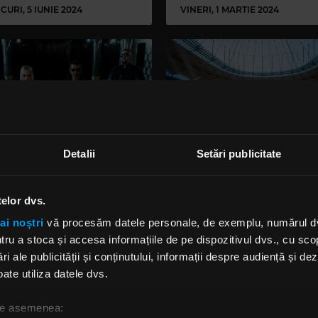
CURI, 5 IUNIE 2024
VINERI, 1 MARTIE 2024
Detalii
Setări publicitate
ă Scarlet Aura în
Emagic a solicitat sprijin
telor dvs.
chiderea Coldplay?
ANPC și Poliției Române
pentru combaterea specu
ai noștri
vă procesăm datele personale, de exemplu, numărul dvs.
și fraudelor cu bilete
u a stoca și accesa informațiile de pe dispozitivul dvs., cu scopu
Coldplay
ri ale publicității și conținutului, informații despre audiență și d
I, 24 OCTOMBRIE 2023
VINERI, 20 OCTOMBRIE 2023
ate utiliza datele dvs.
 de asemenea: