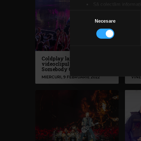
Să colectăm informații
Să vă identificăm disp
Selecția
Găsiți mai multe informații d
Necesare
consimțământului
Vă puteți modifica sau retra
Folosim cookie-uri pentru a pe
traficul. De asemenea, le ofer
Coldplay lansează
Tru
care folosiți site-ul nostru. A
videoclipul pentru „Let
înr
lor. În cazul în care alegeți 
Somebody Go”
cookie.
MIERCURI, 9 FEBRUARIE 2022
VINE