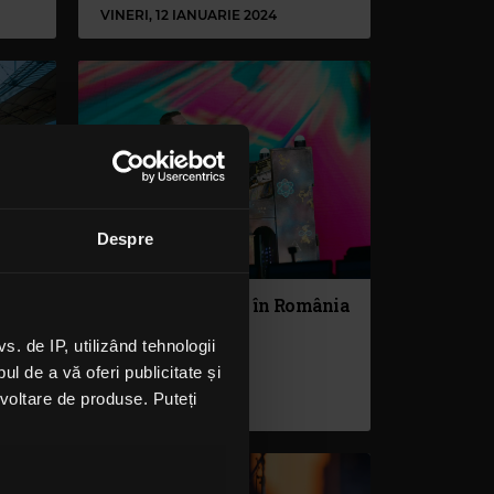
VINERI, 12 IANUARIE 2024
Despre
ul
Coldplay, concert în România
în 2024
lei
 de IP, utilizând tehnologii
ANCA NIȚĂ
l de a vă oferi publicitate și
ezvoltare de produse. Puteți
MARȚI, 18 IULIE 2023