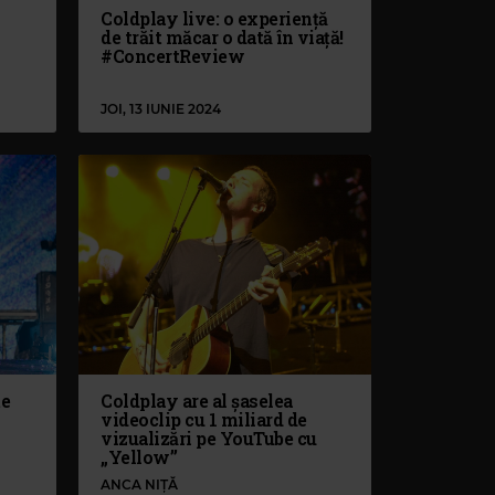
Coldplay live: o experiență
de trăit măcar o dată în viață!
#ConcertReview
JOI, 13 IUNIE 2024
te
Coldplay are al șaselea
videoclip cu 1 miliard de
vizualizări pe YouTube cu
„Yellow”
ANCA NIȚĂ