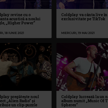
dplay revine cu o
Coldplay va cânta live în
anta acustică a noului
exclusivitate pe TikTok
gle, „Higher Power”
RI, 18 IUNIE 2021
MIERCURI, 19 MAI 2021
dplay pregătește noul
Coldplay lucrează la un 
ect „Alien Radio” și
album numit „Music Of 
ribuie un clip-puzzle
Spheres”