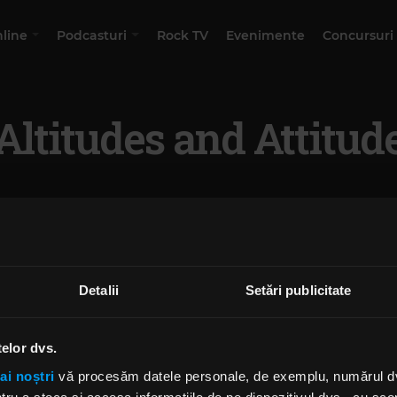
nline
Podcasturi
Rock TV
Evenimente
Concursuri
Altitudes and Attitud
Detalii
Setări publicitate
telor dvs.
ai noștri
vă procesăm datele personale, de exemplu, numărul dvs.