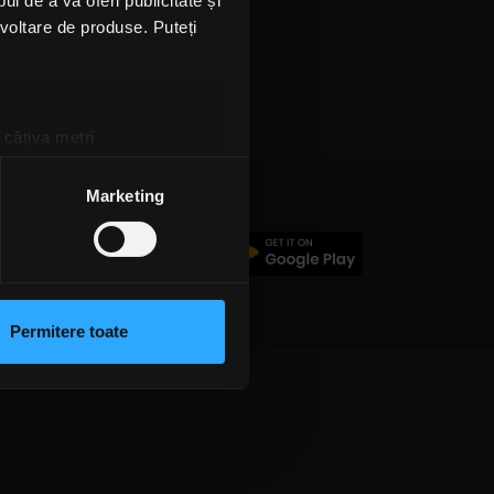
l de a vă oferi publicitate și
ezvoltare de produse. Puteți
ipul
 câțiva metri
amprentare)
țele la
secțiunea cu detalii
.
Marketing
c
 sociale și pentru a analiza
rmații cu privire la modul în
n urma folosirii serviciilor
Permitere toate
lizarea modulelor noastre