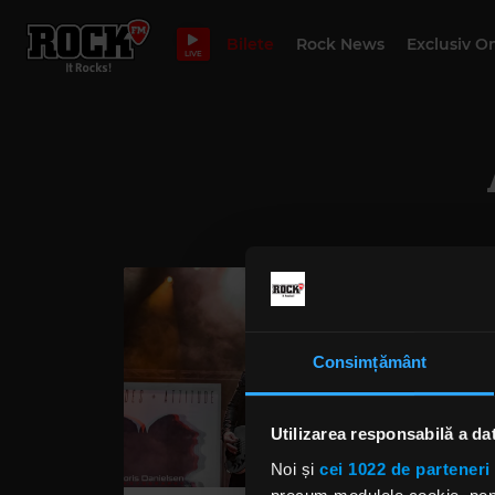
Bilete
Rock News
Exclusiv O
LIVE
Consimțământ
Utilizarea responsabilă a da
Noi și
cei 1022 de parteneri 