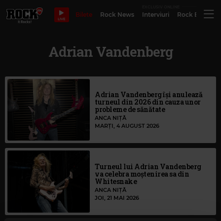
EXCLUSIV ONLINE
Bilete
Rock News
Interviuri
Rock Evergre
LIVE
Adrian Vandenberg
Adrian Vandenberg își anulează
turneul din 2026 din cauza unor
probleme de sănătate
ANCA NIȚĂ
MARȚI, 4 AUGUST 2026
Turneul lui Adrian Vandenberg
va celebra moștenirea sa din
Whitesnake
ANCA NIȚĂ
JOI, 21 MAI 2026