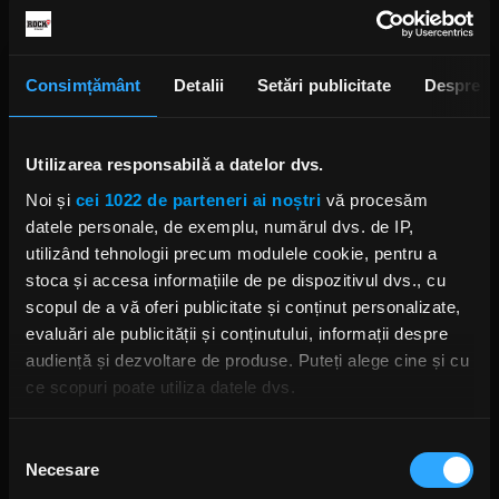
Adrian Vandenberg, despre cum
trupele britanice de prog au
ridicat ștacheta
Consimțământ
Detalii
Setări publicitate
Despre
ANCA NIȚĂ
MIERCURI, 13 AUGUST 2025
Utilizarea responsabilă a datelor dvs.
Noi și
cei 1022 de parteneri ai noștri
vă procesăm
Ascultă „Skyfall”, noua piesă
datele personale, de exemplu, numărul dvs. de IP,
lansată de Vandenberg
utilizând tehnologii precum modulele cookie, pentru a
LUNI, 25 MAI 2020
stoca și accesa informațiile de pe dispozitivul dvs., cu
scopul de a vă oferi publicitate și conținut personalizate,
evaluări ale publicității și conținutului, informații despre
audiență și dezvoltare de produse. Puteți alege cine și cu
Adrian Vandenberg explică
ce scopuri poate utiliza datele dvs.
revenirea proiectului
Vandenberg
MARȚI, 5 MAI 2020
Dacă ne permiteți, am dori, de asemenea:
Selecția
Necesare
Să colectăm informațiile cu privire la locația dvs.
consimțământului
geografică cu o exactitate de până la câțiva metri