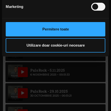
din Declarația despre modulele cookie.
Marketing
Puls Rock - 3.12.2025
4 DECEMBRIE 2025 –
00:51:12
Folosim cookie-uri pentru a personaliza conținutul și
anunțurile, pentru a oferi funcții de rețele sociale și pentru
a analiza traficul. De asemenea, le oferim partenerilor de
Puls Rock - 26.11.2025
Permitere toate
27 NOIEMBRIE 2025 –
00:48:46
rețele sociale, de publicitate și de analize informații cu
privire la modul în care folosiți site-ul nostru. Aceștia le
pot combina cu alte informații oferite de dvs. sau culese
Utilizare doar cookie-uri necesare
Puls Rock - 19.11.2025
în urma folosirii serviciilor lor. În cazul în care alegeți să
20 NOIEMBRIE 2025 –
00:50:14
continuați să utilizați website-ul nostru, sunteți de acord
cu utilizarea modulelor noastre cookie.
Puls Rock - 5.11.2025
6 NOIEMBRIE 2025 –
00:51:33
Puls Rock - 29.10.2025
30 OCTOMBRIE 2025 –
00:51:21