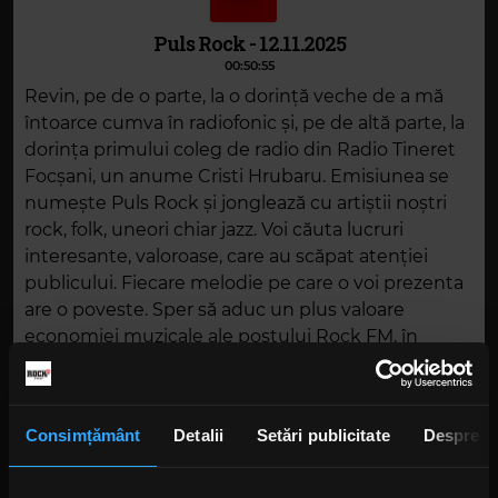
Puls Rock - 12.11.2025
00:50:55
Revin, pe de o parte, la o dorință veche de a mă
întoarce cumva în radiofonic și, pe de altă parte, la
dorința primului coleg de radio din Radio Tineret
Focșani, un anume Cristi Hrubaru. Emisiunea se
numește Puls Rock și jonglează cu artiștii noștri
rock, folk, uneori chiar jazz. Voi căuta lucruri
interesante, valoroase, care au scăpat atenției
publicului. Fiecare melodie pe care o voi prezenta
are o poveste. Sper să aduc un plus valoare
economiei muzicale ale postului Rock FM, în
această oră, în fiecare miercuri de la 19.00. Radioul
mi-a oferit și sunt sigur că îmi va oferi în
continuare libertate totală.
Consimțământ
Detalii
Setări publicitate
Despre
DESCARCĂ