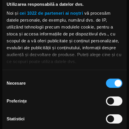
Utilizarea responsabilă a datelor dvs.
Noi și
cei 1022 de parteneri ai noștri
vă procesăm
datele personale, de exemplu, numărul dvs. de IP,
Alte podcasturi
utilizând tehnologii precum modulele cookie, pentru a
stoca și accesa informațiile de pe dispozitivul dvs., cu
Puls Rock - 31.12.2025
scopul de a vă oferi publicitate și conținut personalizate,
3 IANUARIE 2026 –
00:51:19
evaluări ale publicității și conținutului, informații despre
audiență și dezvoltare de produse. Puteți alege cine și cu
ce scopuri poate utiliza datele dvs.
Puls Rock - 24.12.2025
24 DECEMBRIE 2025 –
00:50:44
Dacă ne permiteți, am dori, de asemenea:
Selecția
Necesare
Să colectăm informațiile cu privire la locația dvs.
consimțământului
Puls Rock - 17.12.2025
geografică cu o exactitate de până la câțiva metri
18 DECEMBRIE 2025 –
00:51:53
Să vă identificăm dispozitivul scanândul-l în mod
Preferinţe
activ după caracteristici specifice (amprentare)
Găsiți mai multe informații despre procesarea datelor
Puls Rock - 10.12.2025
11 DECEMBRIE 2025 –
00:51:14
Statistici
dvs. personale și configurați-vă preferințele la
secțiunea
cu detalii
. Vă puteți modifica sau retrage oricând acordul