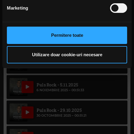
din Declarația despre modulele cookie.
Marketing
Puls Rock - 26.11.2025
27 NOIEMBRIE 2025 –
00:48:46
Folosim cookie-uri pentru a personaliza conținutul și
anunțurile, pentru a oferi funcții de rețele sociale și pentru
a analiza traficul. De asemenea, le oferim partenerilor de
Puls Rock - 19.11.2025
Permitere toate
20 NOIEMBRIE 2025 –
00:50:14
rețele sociale, de publicitate și de analize informații cu
privire la modul în care folosiți site-ul nostru. Aceștia le
pot combina cu alte informații oferite de dvs. sau culese
Utilizare doar cookie-uri necesare
Puls Rock - 12.11.2025
în urma folosirii serviciilor lor. În cazul în care alegeți să
13 NOIEMBRIE 2025 –
00:50:55
continuați să utilizați website-ul nostru, sunteți de acord
cu utilizarea modulelor noastre cookie.
Puls Rock - 5.11.2025
6 NOIEMBRIE 2025 –
00:51:33
Puls Rock - 29.10.2025
30 OCTOMBRIE 2025 –
00:51:21