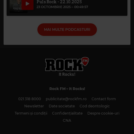
Puls Rock - 22.10.2025
23 OCTOMBRIE 2025 –
00:49:57
MAI MULTE PODCASTURI
Rock FM
– It Rocks!
021 318 8000
publicitate@rockfm.ro
Contact form
Newsletter
Date societate
Cod deontologic
Termeni și condiții
Confidențialitate
Despre cookie-uri
CNA