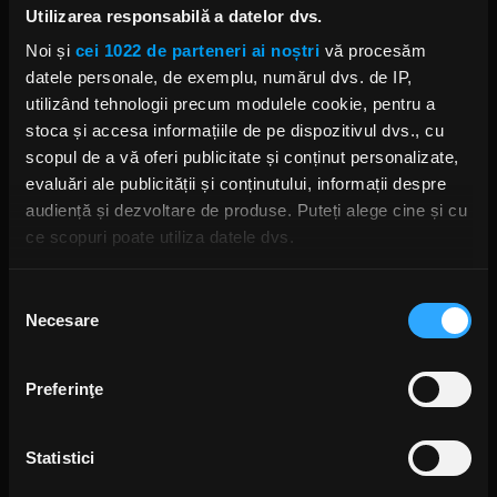
Utilizarea responsabilă a datelor dvs.
Noi și
cei 1022 de parteneri ai noștri
vă procesăm
datele personale, de exemplu, numărul dvs. de IP,
Alte podcasturi
utilizând tehnologii precum modulele cookie, pentru a
stoca și accesa informațiile de pe dispozitivul dvs., cu
Puls Rock - 31.12.2025
scopul de a vă oferi publicitate și conținut personalizate,
3 IANUARIE 2026 –
00:51:19
evaluări ale publicității și conținutului, informații despre
audiență și dezvoltare de produse. Puteți alege cine și cu
ce scopuri poate utiliza datele dvs.
Puls Rock - 24.12.2025
24 DECEMBRIE 2025 –
00:50:44
Dacă ne permiteți, am dori, de asemenea:
Selecția
Necesare
Să colectăm informațiile cu privire la locația dvs.
consimțământului
Puls Rock - 10.12.2025
geografică cu o exactitate de până la câțiva metri
11 DECEMBRIE 2025 –
00:51:14
Să vă identificăm dispozitivul scanândul-l în mod
Preferinţe
activ după caracteristici specifice (amprentare)
Găsiți mai multe informații despre procesarea datelor
Puls Rock - 3.12.2025
4 DECEMBRIE 2025 –
00:51:12
Statistici
dvs. personale și configurați-vă preferințele la
secțiunea
cu detalii
. Vă puteți modifica sau retrage oricând acordul