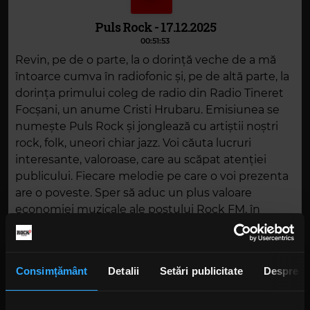
Puls Rock - 17.12.2025
00:51:53
Revin, pe de o parte, la o dorință veche de a mă
întoarce cumva în radiofonic și, pe de altă parte, la
dorința primului coleg de radio din Radio Tineret
Focșani, un anume Cristi Hrubaru. Emisiunea se
numește Puls Rock și jonglează cu artiștii noștri
rock, folk, uneori chiar jazz. Voi căuta lucruri
interesante, valoroase, care au scăpat atenției
publicului. Fiecare melodie pe care o voi prezenta
are o poveste. Sper să aduc un plus valoare
economiei muzicale ale postului Rock FM, în
această oră, în fiecare miercuri de la 19.00. Radioul
mi-a oferit și sunt sigur că îmi va oferi în
continuare libertate totală.
Consimțământ
Detalii
Setări publicitate
Despre
DESCARCĂ