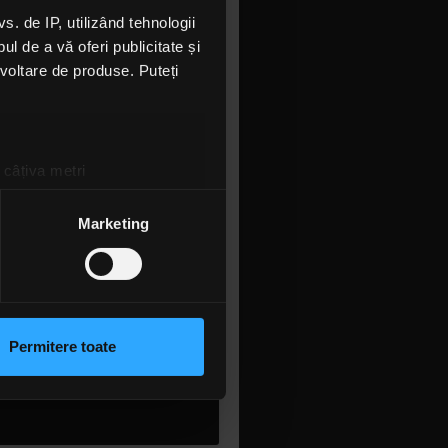
 de IP, utilizând tehnologii
l de a vă oferi publicitate și
ezvoltare de produse. Puteți
 câțiva metri
amprentare)
țele la
secțiunea cu detalii
.
Marketing
 sociale și pentru a analiza
rmații cu privire la modul în
n urma folosirii serviciilor
Permitere toate
lizarea modulelor noastre