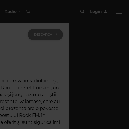
Radio
Login
DESCARCĂ
ce cumva în radiofonic și,
n Radio Tineret Focșani, un
 și jonglează cu artiștii
teresante, valoroase, care au
voi prezenta are o poveste.
postului Rock FM, în
a oferit și sunt sigur că îmi