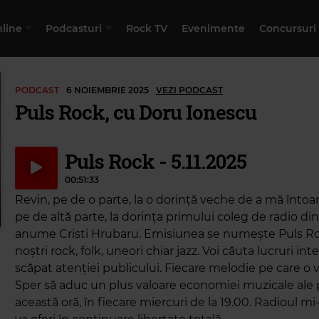
nline
Podcasturi
Rock TV
Evenimente
Concursuri
PODCAST
6 NOIEMBRIE 2025
VEZI PODCAST
Puls Rock, cu Doru Ionescu
Puls Rock - 5.11.2025
00:51:33
Revin, pe de o parte, la o dorință veche de a mă întoar
pe de altă parte, la dorința primului coleg de radio di
anume Cristi Hrubaru. Emisiunea se numește Puls Rock
noștri rock, folk, uneori chiar jazz. Voi căuta lucruri in
scăpat atenției publicului. Fiecare melodie pe care o 
Sper să aduc un plus valoare economiei muzicale ale 
această oră, în fiecare miercuri de la 19.00. Radioul mi-