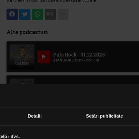
va oferi în continuare libertate totală.
Alte podcasturi
Puls Rock - 31.12.2025
3 IANUARIE 2026 –
00:51:19
Puls Rock - 24.12.2025
24 DECEMBRIE 2025 –
00:50:44
Detalii
Setări publicitate
Puls Rock - 17.12.2025
18 DECEMBRIE 2025 –
00:51:53
telor dvs.