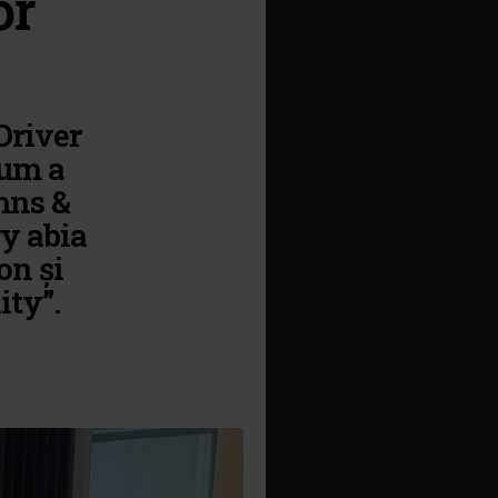
or
Driver
cum a
mns &
y abia
on și
ty”.