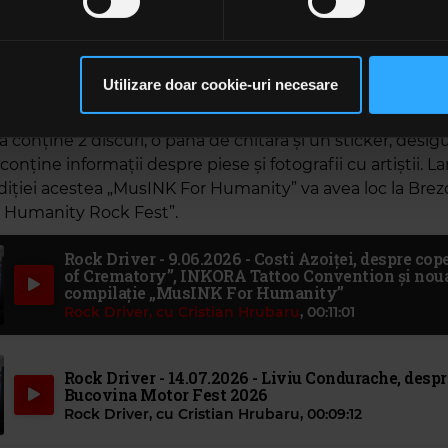
a cu o colecție impresionantă de 20 de trupe, care au c
rsonaliza conținutul și anunțurile, pentru a oferi funcții de rețele
e arta tatuajului special pentru acest disc. Materialul c
im partenerilor de rețele sociale, de publicitate și de analize info
ilor precum Compact, Iris, Trooper, Phoenix, Călin Pop și m
ceștia le pot combina cu alte informații oferite de dvs. sau culese î
Utilizare doar cookie-uri necesare
ieni români. Profitul din albumului va fi folosit pentru 
să continuați să utilizați website-ul nostru, sunteți de acord cu uti
a unei statui din bronz, în onoarea lui Nicu Covaci la Timiș
 conține 2 discuri, o pană de chitară și un sticker, desigu
 conține informații despre piese și fotografii cu artiștii. L
ediției acestea „MusINK For Humanity” va avea loc la Brezoi
r Humanity Rock Fest”.
Rock Driver - 9.06.2026 - Costi Azoiței, despre cop
of Crematory”, INKORA Tattoo Convention și nou
compilație „MusINK For Humanity”
Rock Driver, cu Cristian Hrubaru
,
00:11:01
Rock Driver - 14.07.2026 - Liviu Condurache, despr
Bucovina Motor Fest 2026
Rock Driver, cu Cristian Hrubaru
,
00:09:12