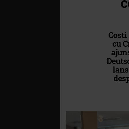
c
Costi
cu C
ajun
Deuts
lans
des