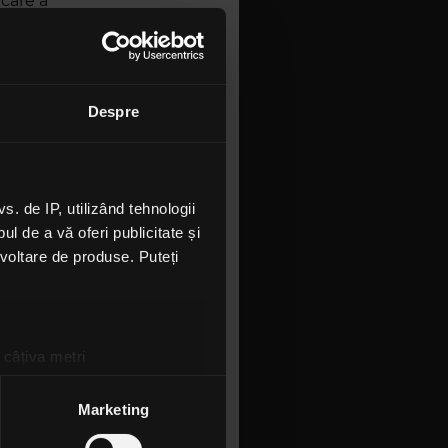
 care a
Deutsche
ani.
o pânză de
Despre
cianul a
ra.
0 de ani,
 de IP, utilizând tehnologii
 fi un
l de a vă oferi publicitate și
ezvoltare de produse. Puteți
niment
oc între 28
tiști
artiști
 câțiva metri
 artiștii
amprentare)
țele la
secțiunea cu detalii
.
Marketing
e în forță