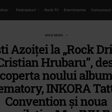
nline
Podcasturi
Rock TV
Evenimente
Concursuri
ROCK NEWS
ti Azoiței la „Rock Dr
Cristian Hrubaru”, de
coperta noului albu
ematory, INKORA Tat
Convention și noua