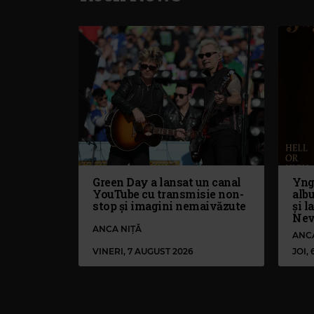
Green Day a lansat un canal
Yng
YouTube cu transmisie non-
alb
stop și imagini nemaivăzute
și l
Nev
ANCA NIȚĂ
ANC
VINERI, 7 AUGUST 2026
JOI,