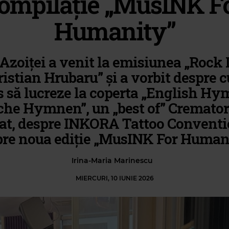
ompilație „MusINK F
Humanity”
 Azoiței a venit la emisiunea „Rock 
ristian Hrubaru” și a vorbit despre 
s să lucreze la coperta „English Hy
che Hymnen”, un „best of” Cremator
at, despre INKORA Tattoo Conventi
pre noua ediție „MusINK For Humani
Irina-Maria Marinescu
MIERCURI, 10 IUNIE 2026