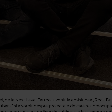
ei, de la Next Level Tattoo, a venit la emisiunea „Rock Dr
rubaru” și a vorbit despre proiectele de care s-a preocup