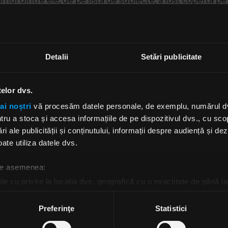
imul dintre ele, de pe lista de subiecte, a fost coperta pe
entru cel mai nou album Crematory, „English Hymns & 
compilație de tip „best of”, pentru aniversarea de 35 de 
re ulterior a devenit copertă, a fost realizată cu acril pe 
metri și a durat 7 luni până la finalizare.
Detalii
Setări publicitate
ntâlnit pe Felix Stass la o convenție de tatuaje, unde muzi
esionat de cum lucrează și l-a contactat pentru a colabo
telor dvs.
ebuia folosită, inițial pentru o compilație aniversară de 3
ai noștri
vă procesăm datele personale, de exemplu, numărul dvs.
e discuri la care este semnată trupa nu a considerat că ar
u a stoca și accesa informațiile de pe dispozitivul dvs., cu scopu
n să lanseze materialul în pandemie.
ri ale publicității și conținutului, informații despre audiență și d
punct al discuției a fost INKORA Tattoo Convention, eve
ate utiliza datele dvs.
nterior ca „Bucharest Tattoo Convention”, care va avea l
st la Berăria H. Convenția aduce împreună peste 150 de ar
 de asemenea:
in 30 de țări. Publicul va avea parte și de concerte live, cu 
le cu privire la locația dvs. geografică cu o exactitate de până la
 Gaitanovici, Dimitri's Bats și E-An-Na. Înscrierile pentru
ozitivul scanândul-l în mod activ după caracteristici specifice (
încă sunt deschise pe tattooconvention.ro!
espre procesarea datelor dvs. personale și configurați-vă preferin
Preferinţe
Statistici
ge oricând acordul din Declarația despre modulele cookie.
biect a fost compilația „MusINK For Humanity”, care revin