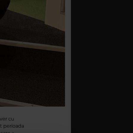
iver cu
at perioada