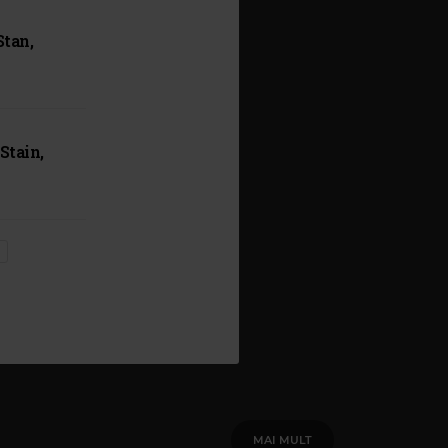
Stan,
Stain,
MAI MULT