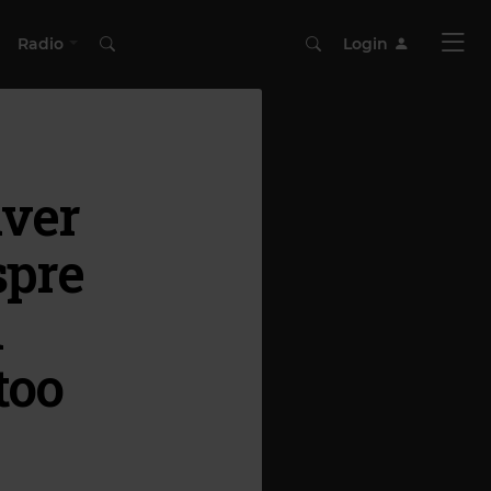
Radio
Login
iver
spre
m
too