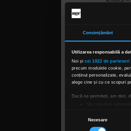
aceasta. Pr
pictat-o p
Hymnen” o 
Pictura, ca
1,80 x 1,80 
Consimțământ
Costi l-a î
rămas impr
Utilizarea responsabilă a da
Lucrarea tr
Noi și
cei 1022 de parteneri 
însă casa d
precum modulele cookie, pentr
moment bu
conținut personalizate, evaluă
Al doilea 
alege cine și cu ce scopuri po
cunoscut a
și 30 augu
Dacă ne permiteți, am dori,
tatuatori d
Să colectăm informații
precum Dora
Să vă identificăm disp
Selecția
tatuatori 
Găsiți mai multe informații d
Necesare
consimțământului
Vă puteți modifica sau retra
Ultimul su