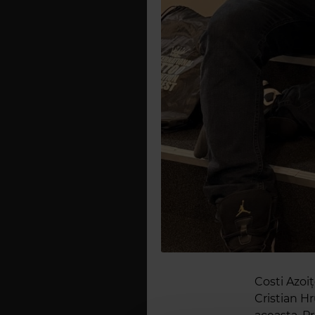
Costi Azoiț
Cristian H