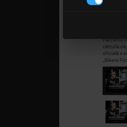
anul acest
Folosim cookie-uri pentru a pe
piese despr
traficul. De asemenea, le ofer
ale formați
care folosiți site-ul nostru. A
mari muzic
lor. În cazul în care alegeți 
și ridicare
cookie.
Pachetul va
cărțulia ce
oficială a 
„Bikers Fo