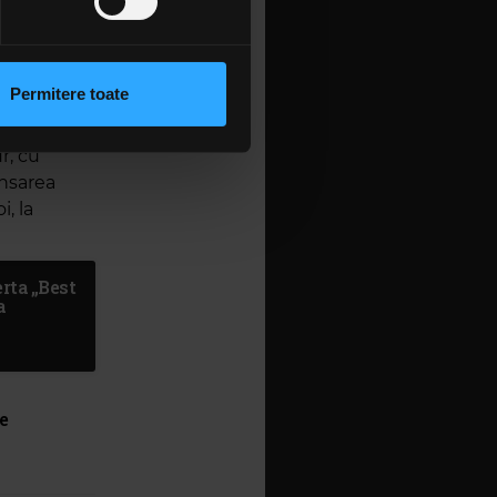
ompus
 sociale și pentru a analiza
onține piese
rmații cu privire la modul în
ulți alți
n urma folosirii serviciilor
Permitere toate
producerea
lizarea modulelor noastre
oara.
r, cu
ansarea
, la
erta „Best
a
e