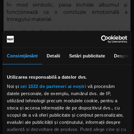
În mod simbolic, piesa închide albumul și
funcționează ca o concluzie emoțională a
întregului material.
Videoclipul oficial adună
imagini de arhivă
și
momente intime cu cei doi artiști
de-a lungul
anilor, transformând piesa într-o retrospectivă a
unei relații muzicale care a definit heavy metalul
Consimțământ
Detalii
Setări publicitate
Despre
modern.
În plus, Wylde a ales să înregistreze solo-ul
Utilizarea responsabilă a datelor dvs.
folosind celebra sa chitară Les Paul „The Grail”,
Noi și
cei 1022 de parteneri ai noștri
vă procesăm
instrumentul cu care a compus și primele piese
datele personale, de exemplu, numărul dvs. de IP,
alături de Ozzy, închizând cercul carierei sale.
utilizând tehnologii precum modulele cookie, pentru a
stoca și accesa informațiile de pe dispozitivul dvs., cu
Piesa nu menționează explicit numele lui Ozzy
scopul de a vă oferi publicitate și conținut personalizate,
Osbourne, tocmai pentru a deveni universală, o
evaluări ale publicității și conținutului, informații despre
reflecție asupra pierderii și a legăturilor care rămân
audiență și dezvoltare de produse. Puteți alege cine și cu
dincolo de moarte.