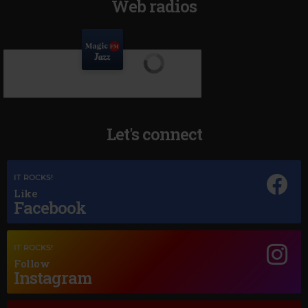
Web radios
Let's connect
IT ROCKS!
Like
Facebook
IT ROCKS!
Follow
Magic Jazz
Instagram
ELLA FITZGERALD
–
I'VE GOT A CRUSH ON YOU