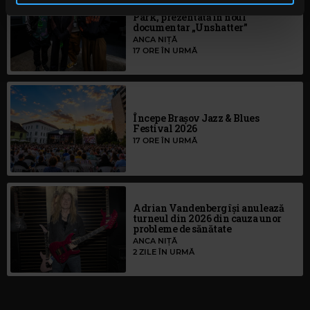
în urma folosirii serviciilor lor. În cazul în care alegeți să
Povestea revenirii trupei Linkin
Park, prezentată în noul
continuați să utilizați website-ul nostru, sunteți de acord
documentar „Unshatter”
cu utilizarea modulelor noastre cookie.
ANCA NIȚĂ
17 ORE ÎN URMĂ
Începe Brașov Jazz & Blues
Festival 2026
17 ORE ÎN URMĂ
Adrian Vandenberg își anulează
turneul din 2026 din cauza unor
probleme de sănătate
ANCA NIȚĂ
2 ZILE ÎN URMĂ