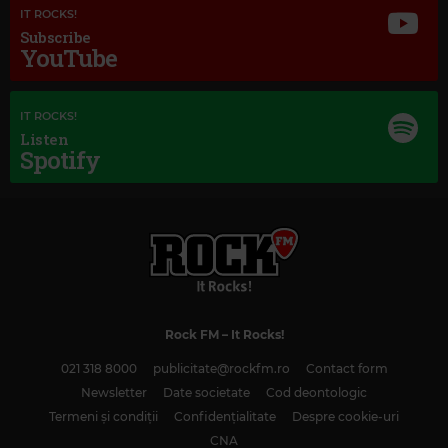
IT ROCKS!
Subscribe
YouTube
IT ROCKS!
Listen
Spotify
Rock FM
– It Rocks!
021 318 8000
publicitate@rockfm.ro
Contact form
Newsletter
Date societate
Cod deontologic
Termeni și condiții
Confidențialitate
Despre cookie-uri
CNA