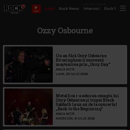
EXCLUSIV ONLINE
Bilete
Rock News
Interviuri
Rock Evergre
LIVE
Ozzy Osbourne
Un an fără Ozzy Osbourne.
Birmingham îi onorează
moștenirea prin „Ozzy Day”
ANCA NIȚĂ
LUNI, 20 IULIE 2026
Metallica i-a adus un omagiu lui
Ozzy Osbourne și trupei Black
Sabbath la un an de la concertul
„Back to the Beginning”
ANCA NIȚĂ
MIERCURI, 8 IULIE 2026