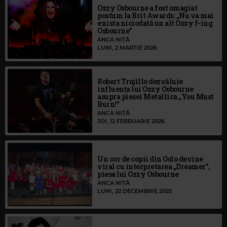
Ozzy Osbourne a fost omagiat
postum la Brit Awards: „Nu va mai
exista niciodată un alt Ozzy f-ing
Osbourne”
ANCA NIȚĂ
LUNI, 2 MARTIE 2026
Robert Trujillo dezvăluie
influența lui Ozzy Osbourne
asupra piesei Metallica „You Must
Burn!”
ANCA NIȚĂ
JOI, 12 FEBRUARIE 2026
Un cor de copii din Oslo devine
viral cu interpretarea „Dreamer”,
piesa lui Ozzy Osbourne
ANCA NIȚĂ
LUNI, 22 DECEMBRIE 2025