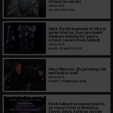
ultimul lor concert
ANCA NIȚĂ
JOI, 26 IUNIE 2025
Zakk Wylde sugerează că Ozzy ar
putea folosi un „tron care zboară
deasupra stadionului” pentru
ultimul concert Black Sabbath
ANCA NIȚĂ
MARȚI, 25 MARTIE 2025
Ozzy Osbourne: „Nu pot merge, dar
sunt încă în viață”
ANCA NIȚĂ
VINERI, 7 FEBRUARIE 2025
Black Sabbath se reunește pentru
un concert final cu Metallica,
Slayer, Gojira, Anthrax invitați