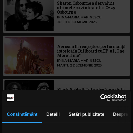
Sharon Osbourne a dezvăluit
ultimele cuvinte ale lui Ozzy
Osbourne
IRINA-MARIA MARINESCU
JOI, 11 DECEMBRIE 2025
Aerosmith reușește o performanță
istorică în Billboard cu EP-ul „One
More Time”
IRINA-MARIA MARINESCU
MARȚI, 2 DECEMBRIE 2025
Black Sabbath între două ere: de la
conflictul Ozzy - Dio la
recunoaștere reciprocă
ANCA NIȚĂ
MIERCURI, 8 OCTOMBRIE 2025
Consimțământ
Detalii
Setări publicitate
Despre
Cadou pentru comunitatea metal: