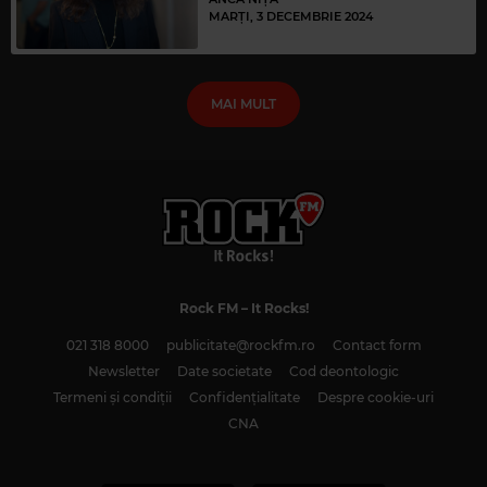
MARȚI, 3 DECEMBRIE 2024
MAI MULT
Rock FM
– It Rocks!
021 318 8000
publicitate@rockfm.ro
Contact form
Newsletter
Date societate
Cod deontologic
Termeni și condiții
Confidențialitate
Despre cookie-uri
CNA