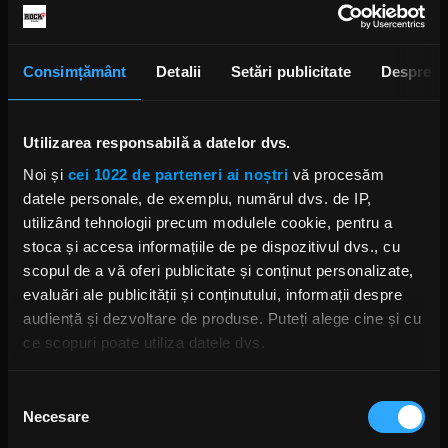
Consimțământ
Detalii
Setări publicitate
Despre
Utilizarea responsabilă a datelor dvs.
Noi și
cei 1022 de parteneri ai noștri
vă procesăm
datele personale, de exemplu, numărul dvs. de IP,
utilizând tehnologii precum modulele cookie, pentru a
stoca și accesa informațiile de pe dispozitivul dvs., cu
Doctorul veterinar Cristian Cristea, despre
scopul de a vă oferi publicitate și conținut personalizate,
donarea de sânge la animale, în direct la „Rock
evaluări ale publicității și conținutului, informații despre
Driver”
audiență și dezvoltare de produse. Puteți alege cine și cu
ce scopuri poate utiliza datele dvs.
Animalele de companie pot dona sânge.
Cofondatorul și medicul titular al clinicii Pet Stuff,
Dacă ne permiteți, am dori, de asemenea:
Cristian Cristea, a vorbit despre ce presupun
Selecția
donarea de sânge și transfuzia sanguina la câini și
Necesare
Să colectăm informațiile cu privire la locația dvs.
consimțământului
pisici, în direct la „Rock Driver cu Cristian Hrubaru”.
geografică cu o exactitate de până la câțiva metri