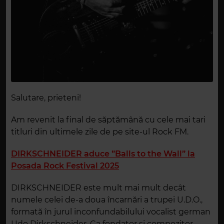
Salutare, prieteni!
Am revenit la final de săptămână cu cele mai tari
titluri din ultimele zile de pe site-ul Rock FM.
DIRKSCHNEIDER aduce ”Balls to the Wall” la
Posada Rock Festival 2025
DIRKSCHNEIDER este mult mai mult decât
numele celei de-a doua încarnări a trupei U.D.O.,
formată în jurul inconfundabilului vocalist german
Udo Dirkschneider. Ca fondator și compozitor,