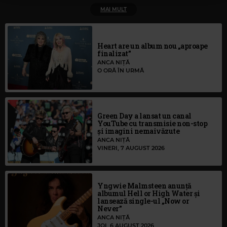
MAI MULT
Heart are un album nou „aproape
finalizat”
ANCA NIȚĂ
O ORĂ ÎN URMĂ
Green Day a lansat un canal
YouTube cu transmisie non-stop
și imagini nemaivăzute
ANCA NIȚĂ
VINERI, 7 AUGUST 2026
Yngwie Malmsteen anunță
albumul Hell or High Water și
lansează single-ul „Now or
Never”
ANCA NIȚĂ
JOI, 6 AUGUST 2026