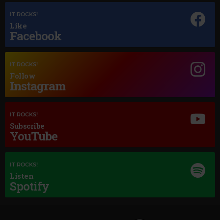
IT ROCKS!
Like
Facebook
Magic Jazz
ANITA O'DAY
–
BEAUTIFUL LOVE
IT ROCKS!
Follow
Instagram
IT ROCKS!
Subscribe
YouTube
Magic Love
IT ROCKS!
Listen
MAGIC LOVE
Spotify