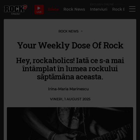
EXCLUSIV ONLINE
Bilete
Rock News
Interviuri
Rock Evergre
LIVE
ROCK NEWS
Your Weekly Dose Of Rock
Hey, rockaholics! Iată ce s-a mai
întâmplat în lumea rockului
săptămâna aceasta.
Irina-Maria Marinescu
VINERI, 1 AUGUST 2025