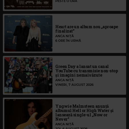
PESTE O ORĂ
Heart are un album nou „aproape
finalizat”
ANCA NIȚĂ
6 ORE ÎN URMĂ
Green Day a lansat un canal
YouTube cu transmisie non-stop
și imagini nemaivăzute
ANCA NIȚĂ
VINERI, 7 AUGUST 2026
Yngwie Malmsteen anunță
albumul Hell or High Water și
lansează single-ul „Now or
Never”
ANCA NIȚĂ
JOI, 6 AUGUST 2026