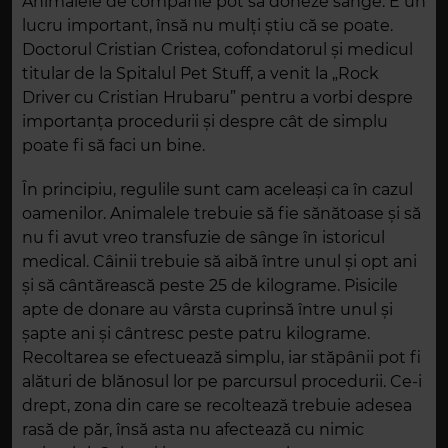
Animalele de companie pot să doneze sânge. E un
lucru important, însă nu mulți știu că se poate.
Doctorul Cristian Cristea, cofondatorul și medicul
titular de la Spitalul Pet Stuff, a venit la „Rock
Driver cu Cristian Hrubaru” pentru a vorbi despre
importanța procedurii și despre cât de simplu
poate fi să faci un bine.
În principiu, regulile sunt cam aceleași ca în cazul
oamenilor. Animalele trebuie să fie sănătoase și să
nu fi avut vreo transfuzie de sânge în istoricul
medical. Câinii trebuie să aibă între unul și opt ani
și să cântărească peste 25 de kilograme. Pisicile
apte de donare au vârsta cuprinsă între unul și
șapte ani și cântresc peste patru kilograme.
Recoltarea se efectuează simplu, iar stăpânii pot fi
alături de blănosul lor pe parcursul procedurii. Ce-i
drept, zona din care se recoltează trebuie adesea
rasă de păr, însă asta nu afectează cu nimic