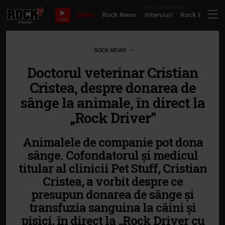
EXCLUSIV ONLINE
Bilete
Rock News
Interviuri
Rock Evergre
LIVE
ROCK NEWS
Doctorul veterinar Cristian
Cristea, despre donarea de
sânge la animale, în direct la
„Rock Driver”
Animalele de companie pot dona
sânge. Cofondatorul și medicul
titular al clinicii Pet Stuff, Cristian
Cristea, a vorbit despre ce
presupun donarea de sânge și
transfuzia sanguina la câini și
pisici, în direct la „Rock Driver cu