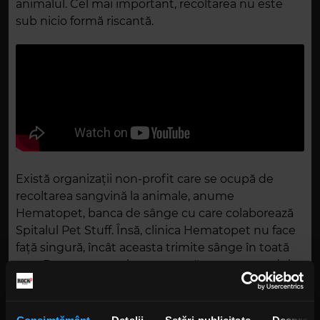
animalul. Cel mai important, recoltarea nu este
sub nicio formă riscantă.
Există organizații non-profit care se ocupă de
recoltarea sangvină la animale, anume
Hematopet, banca de sânge cu care colaborează
Spitalul Pet Stuff. Însă, clinica Hematopet nu face
față singură, încât aceasta trimite sânge în toată
țara. De aceea este important să creștem gradul
de conștientizare.
Printre beneficii, în afară de bucuria de a oferi unui