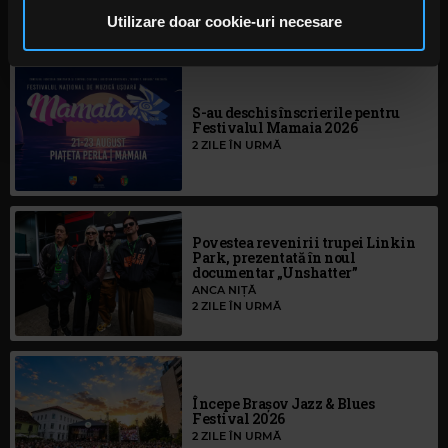
ANCA NIȚĂ
pot combina cu alte informații oferite de dvs. sau culese
Utilizare doar cookie-uri necesare
O ZI ÎN URMĂ
în urma folosirii serviciilor lor. În cazul în care alegeți să
continuați să utilizați website-ul nostru, sunteți de acord
cu utilizarea modulelor noastre cookie.
S-au deschis înscrierile pentru
Festivalul Mamaia 2026
2 ZILE ÎN URMĂ
Povestea revenirii trupei Linkin
Park, prezentată în noul
documentar „Unshatter”
ANCA NIȚĂ
2 ZILE ÎN URMĂ
Începe Brașov Jazz & Blues
Festival 2026
2 ZILE ÎN URMĂ