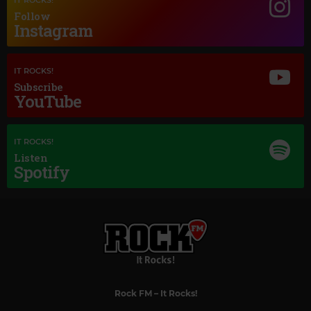
Follow
Instagram
Magic Jazz
IT ROCKS!
LESTER YOUNG
–
THERE WILL NEVER BE ANOTHER YOU
Subscribe
YouTube
IT ROCKS!
Listen
Spotify
Rock FM
– It Rocks!