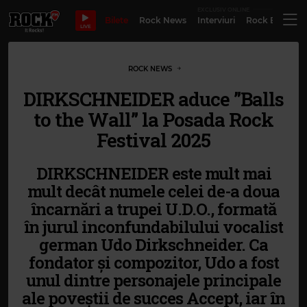
EXCLUSIV ONLINE
Bilete
Rock News
Interviuri
Rock Evergre
LIVE
ROCK NEWS
DIRKSCHNEIDER aduce ”Balls
to the Wall” la Posada Rock
Festival 2025
DIRKSCHNEIDER este mult mai
mult decât numele celei de-a doua
încarnări a trupei U.D.O., formată
în jurul inconfundabilului vocalist
german Udo Dirkschneider. Ca
fondator și compozitor, Udo a fost
unul dintre personajele principale
ale poveștii de succes Accept, iar în