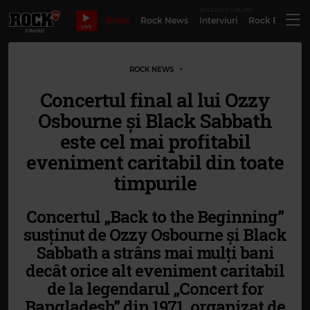
EXCLUSIV ONLINE
Bilete
Rock News
Interviuri
Rock Evergre
LIVE
ROCK NEWS
Concertul final al lui Ozzy
Osbourne și Black Sabbath
este cel mai profitabil
eveniment caritabil din toate
timpurile
Concertul „Back to the Beginning”
susținut de Ozzy Osbourne și Black
Sabbath a strâns mai mulți bani
decât orice alt eveniment caritabil
de la legendarul „Concert for
Bangladesh” din 1971, organizat de