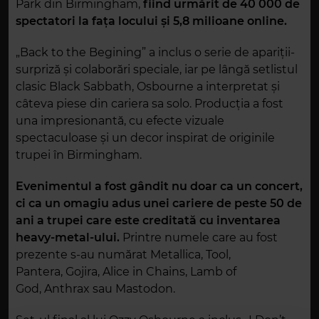
Park din Birmingham,
fiind urmărit de 40 000 de
spectatori la fața locului și 5,8 milioane online.
„Back to the Begining” a inclus o serie de apariții-
surpriză și colaborări speciale, iar pe lângă setlistul
clasic Black Sabbath, Osbourne a interpretat și
câteva piese din cariera sa solo. Producția a fost
una impresionantă, cu efecte vizuale
spectaculoase și un decor inspirat de originile
trupei în Birmingham.
Evenimentul a fost gândit nu doar ca un concert,
ci ca un omagiu adus unei cariere de peste 50 de
ani a trupei care este creditată cu inventarea
heavy-metal-ului.
Printre numele care au fost
prezente s-au numărat Metallica, Tool,
Pantera,
Gojira,
Alice in Chains,
Lamb of
God,
Anthrax sau
Mastodon.