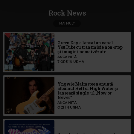
Rock News
MAI MULT
Green Day a lansat un canal
YouTube cu transmisie non-stop
și imagini nemaivăzute
ANCA NIȚĂ
7 ORE ÎN URMĂ
Yngwie Malmsteen anunță
albumul Hell or High Water și
lansează single-ul „Now or
Never”
ANCA NIȚĂ
O ZI ÎN URMĂ