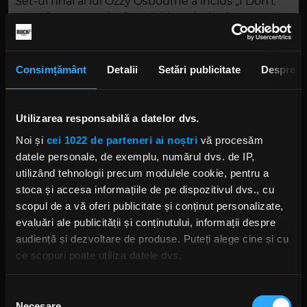
Set-ul final al lui Ozzy Osbourne a inclus
„I Don’t
Know”, „Mr. Crowley”, „Suicide Solution”, „Mama,
I’m Coming Home” și „Crazy Train”.
Consimțământ
Detalii
Setări publicitate
Despre
Utilizarea responsabilă a datelor dvs.
Noi și
cei 1022 de parteneri ai noștri
vă procesăm
datele personale, de exemplu, numărul dvs. de IP,
utilizând tehnologii precum modulele cookie, pentru a
stoca și accesa informațiile de pe dispozitivul dvs., cu
scopul de a vă oferi publicitate și conținut personalizate,
După moartea lui Ozzy, fanii s-au mobilizat pentru
evaluări ale publicității și conținutului, informații despre
a-i aduce un omagiu în orașul său natal,
audiență și dezvoltare de produse. Puteți alege cine și cu
Birmingham. Dan Hudson, co-gazda podcastului
A
ce scopuri poate utiliza datele dvs.
Gay And A Nongay
și pasionat de metal,
a lansat o
petiție
prin care propune ca Aeroportul
Dacă ne permiteți, am dori, de asemenea:
Selecția
Internațional Birmingham să fie redenumit în
Necesare
Să colectăm informațiile cu privire la locația dvs.