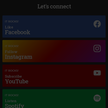
Let's connect
IT ROCKS!
Magic Jazz
Like
OTIS REDDING
–
MY GIRL
Facebook
IT ROCKS!
Follow
Instagram
IT ROCKS!
Subscribe
YouTube
IT ROCKS!
Listen
Spotify