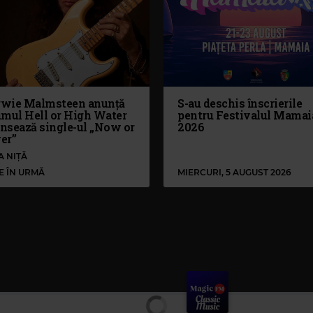
wie Malmsteen anunță
S-au deschis înscrierile
umul Hell or High Water
pentru Festivalul Mamai
ansează single-ul „Now or
2026
er”
A NIȚĂ
LE ÎN URMĂ
MIERCURI, 5 AUGUST 2026