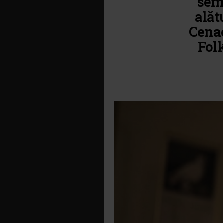
sem
alăt
Cenac
Folk