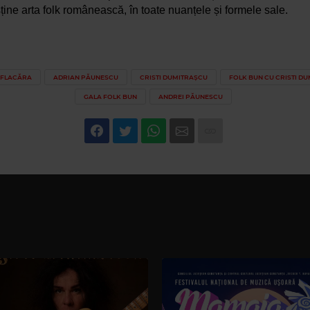
ține arta folk românească, în toate nuanțele și formele sale. 
 FLACĂRA
ADRIAN PĂUNESCU
CRISTI DUMITRAȘCU
FOLK BUN CU CRISTI D
GALA FOLK BUN
ANDREI PĂUNESCU