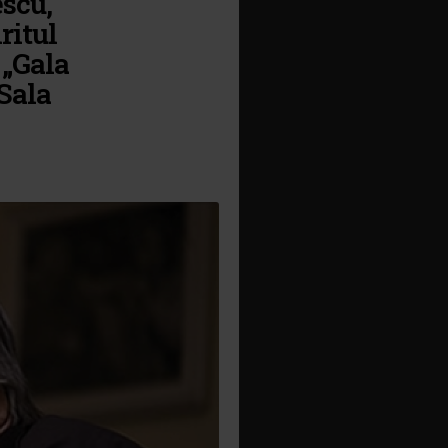
scu,
ritul
 „Gala
 Sala