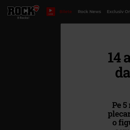
Bilete
Rock News
Exclusiv O
LIVE
14 
da
Pe 5
plecar
o fi