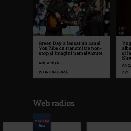
Green Day a lansat un canal
Yng
YouTube cu transmisie non-
alb
stop și imagini nemaivăzute
și l
Nev
ANCA NIȚĂ
ANC
15 ORE ÎN URMĂ
2 ZI
Web radios