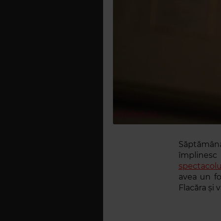
Săptămâna
împlinesc
spectacolu
avea un fo
Flacăra și 