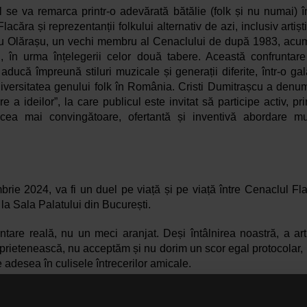
 se va remarca printr-o adevărată bătălie (folk și nu numai) în
lacăra și reprezentanții folkului alternativ de azi, inclusiv artișt
 Olărașu, un vechi membru al Cenaclului de după 1983, acum „
i, în urma înțelegerii celor două tabere. Această confruntare c
ducă împreună stiluri muzicale și generații diferite, într-o gal
diversitatea genului folk în România. Cristi Dumitrașcu a denum
re a ideilor”, la care publicul este invitat să participe activ, pri
cea mai convingătoare, ofertantă și inventivă abordare mu
brie 2024, va fi un duel pe viață și pe viață între Cenaclul Fla
la Sala Palatului din București. 
runtare reală, nu un meci aranjat. Deși întâlnirea noastră, a arti
 prietenească, nu acceptăm și nu dorim un scor egal protocolar, u
e adesea în culisele întrecerilor amicale. 