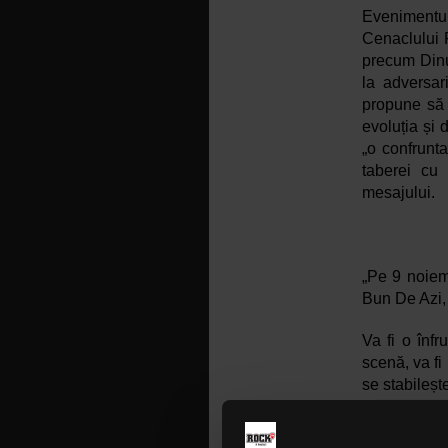
Evenimentul
Cenaclului F
precum Dinu
la adversar
propune să a
evoluția și 
„o confrunta
taberei cu 
mesajului. 
„⁠Pe 9 noiem
Bun De Azi, 
⁠Va fi o înf
scenă, va fi
se stabileșt