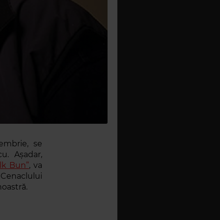
embrie, se
u. Așadar,
olk Bun”
, va
 Cenaclului
 noastră.