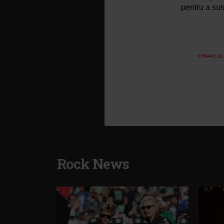
pentru a sus
CENACLUL
Rock News