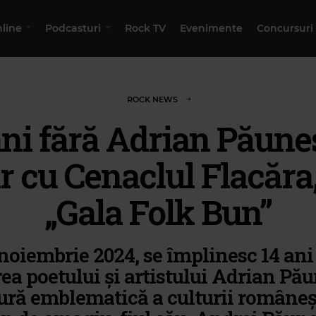
nline
Podcasturi
Rock TV
Evenimente
Concursuri
ROCK NEWS
ani fără Adrian Păune
r cu Cenaclul Flacăra,
„Gala Folk Bun”
 noiembrie 2024, se împlinesc 14 ani 
ea poetului și artistului Adrian Pă
gură emblematică a culturii româneșt