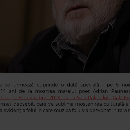
 ce urmează cuprinde o dată specială - pe 5 noi
 14 ani de la moartea marelui poet Adrian Păunesc
l de pe 9 noiembrie 2024, de la Sala Palatului, „Gala F
rmat deosebit, care va sublinia moștenirea culturală a
va evidenția felul în care muzica folk s-a dezvoltat în țara