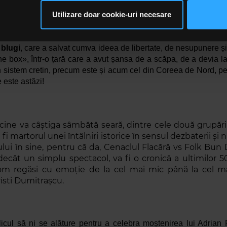
im partenerilor de rețele sociale, de publicitate și de analize info
atului, în 9 noiembrie 2024 (poate nu întâmplător în săptămâna
ceștia le pot combina cu alte informații oferite de dvs. sau culese î
Utilizare doar cookie-uri necesare
 ani de la dispariția poetului dar și ziaristului care și-a făcut si
să continuați să utilizați website-ul nostru, sunteți de acord cu uti
 patul de spital), toți cei prezenți vor realiza că și folkiștii noi
 blugi
, care a salvat cumva ideea de libertate, de nesupunere și 
he box», într-o țară care a avut șansa de a scăpa, de a devia 
n sistem cretin, precum este și acum cel din Coreea de Nord, pe
 este astăzi!
 cine va câștiga sâmbătă seară, dintre cele două grupări d
 fi martorul unei întâlniri istorice în sensul dezbaterii și
ului în sine, pentru că da, Cenaclul Flacără vs Folk Bun D
ecât un simplu spectacol, va fi o cronică a ultimilor 50
om regăsi cu emoție de la cel mai mic până la cel ma
risti Dumitrașcu.
licul să ni se alăture pentru a celebra moștenirea lui Adrian 