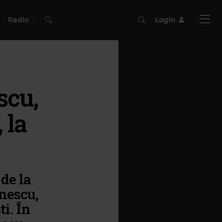
Radio
Login
scu,
 la
de la
unescu,
i. În