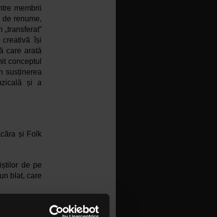
tre membrii 
i de renume, 
transferat” 
reativă își 
ă care arată 
it conceptul 
n susținerea 
zicală și a 
căra și Folk 
știlor de pe 
n blat, care 