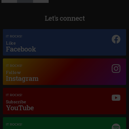
Let's connect
IT ROCKS!
Magic Jazz
Like
OTIS REDDING
–
MY GIRL
Facebook
IT ROCKS!
Follow
Instagram
IT ROCKS!
Subscribe
YouTube
IT ROCKS!