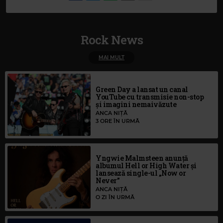
Rock News
MAI MULT
Green Day a lansat un canal
YouTube cu transmisie non-stop
și imagini nemaivăzute
ANCA NIȚĂ
3 ORE ÎN URMĂ
Yngwie Malmsteen anunță
albumul Hell or High Water și
lansează single-ul „Now or
Never”
ANCA NIȚĂ
O ZI ÎN URMĂ