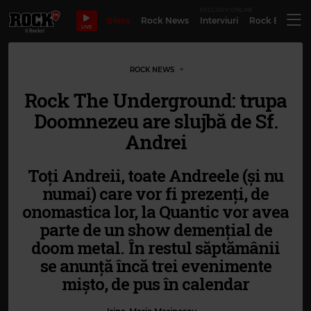
EXCLUSIV ONLINE
Bilete
Rock News
Interviuri
Rock Evergre
LIVE
ROCK NEWS
Rock The Underground: trupa
Doomnezeu are slujbă de Sf.
Andrei
Toți Andreii, toate Andreele (și nu
numai) care vor fi prezenți, de
onomastica lor, la Quantic vor avea
parte de un show demențial de
doom metal. În restul săptămânii
se anunță încă trei evenimente
mișto, de pus în calendar