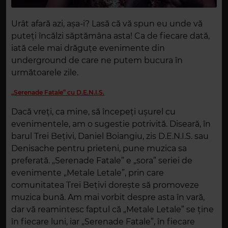
Urât afară azi, așa-i? Lasă că vă spun eu unde vă
puteți încălzi săptămâna asta! Ca de fiecare dată,
iată cele mai drăguțe evenimente din
underground de care ne putem bucura în
următoarele zile.
„Serenade Fatale” cu D.E.N.I.S.
Dacă vreți, ca mine, să începeți ușurel cu
evenimentele, am o sugestie potrivită. Diseară, în
barul Trei Bețivi, Daniel Boiangiu, zis D.E.N.I.S. sau
Denisache pentru prieteni, pune muzica sa
preferată. „Serenade Fatale” e „sora” seriei de
evenimente „Metale Letale”, prin care
comunitatea Trei Bețivi dorește să promoveze
muzica bună. Am mai vorbit despre asta în vară,
dar vă reamintesc faptul că „Metale Letale” se ține
în fiecare luni, iar „Serenade Fatale”, în fiecare