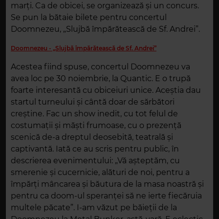
marți. Ca de obicei, se organizează și un concurs.
Se pun la bătaie bilete pentru concertul
Doomnezeu, „Slujbă împărătească de Sf. Andrei”.
Doomnezeu - „Slujbă împărătească de Sf. Andrei”
Acestea fiind spuse, concertul Doomnezeu va
avea loc pe 30 noiembrie, la Quantic. E o trupă
foarte interesantă cu obiceiuri unice. Aceștia dau
startul turneului și cântă doar de sărbători
creștine. Fac un show inedit, cu tot felul de
costumații și măști frumoase, cu o prezență
scenică de-a dreptul deosebită, teatrală și
captivantă. Iată ce au scris pentru public, în
descrierea evenimentului: „Vă așteptăm, cu
smerenie și cucernicie, alături de noi, pentru a
împărți mâncarea și băutura de la masa noastră și
pentru ca doom-ul speranței să ne ierte fiecăruia
multele păcate”. I-am văzut pe băieții de la