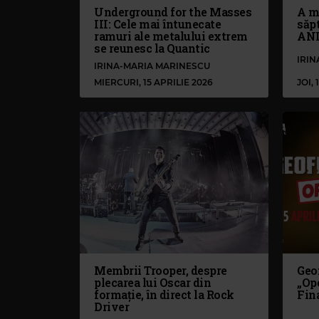
Underground for the Masses
A m
III: Cele mai întunecate
săp
ramuri ale metalului extrem
ANI
se reunesc la Quantic
IRI
IRINA-MARIA MARINESCU
MIERCURI, 15 APRILIE 2026
JOI,
Membrii Trooper, despre
Geof
plecarea lui Oscar din
„Op
formație, în direct la Rock
Fin
Driver