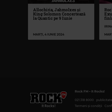
Allochiria, Jahmolxes și
Roc
King Solomon Concertează
Exu
la Quantic pe 9 Iunie
finl
IRI
MARȚI, 4 IUNIE 2024
MARȚ
Rock FM
– It Rocks!
021 318 8000
publicita
Termeni și condiții
Confi