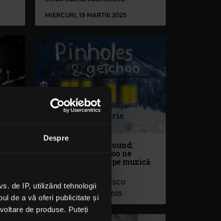
MIERCURI, 19 MARTIE 2025
Despre
Rock The underground:
l
Pinholes și Getchoo ne
”
învață să dansăm pe muzică
tristă
IRINA-MARIA MARINESCU
 de IP, utilizând tehnologii
MARȚI, 14 IANUARIE 2025
l de a vă oferi publicitate și
ezvoltare de produse. Puteți