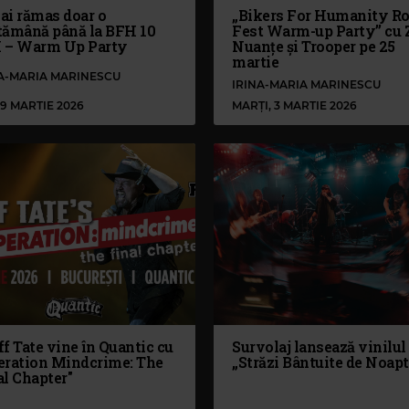
ai rămas doar o
„Bikers For Humanity R
tămână până la BFH 10
Fest Warm-up Party” cu 
 – Warm Up Party
Nuanțe și Trooper pe 25
martie
NA-MARIA MARINESCU
IRINA-MARIA MARINESCU
 19 MARTIE 2026
MARȚI, 3 MARTIE 2026
f Tate vine în Quantic cu
Survolaj lansează vinilul
eration Mindcrime: The
„Străzi Bântuite de Noapt
al Chapter"