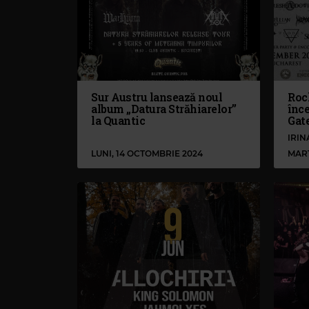
Sur Austru lansează noul
Roc
album „Datura Străhiarelor”
înce
la Quantic
Gat
IRI
LUNI, 14 OCTOMBRIE 2024
MARȚ