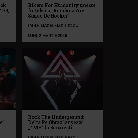
ock
Bikers For Humanity unește
ZOB,
forțele cu „România Are
Sânge De Rocker”
IRINA-MARIA MARINESCU
LUNI, 2 MARTIE 2026
Rock The Underground:
e”
Delta Pe Obraz lansează
„4ME” la București
IRINA-MARIA MARINESCU