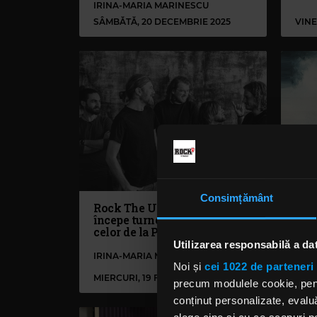
IRINA-MARIA MARINESCU
SÂMBĂTĂ, 20 DECEMBRIE 2025
VINE
Consimțământ
Rock The Underground:
„Pu
începe turneul național al
sce
celor de la Pinholes
din
tru
Utilizarea responsabilă a da
IRINA-MARIA MARINESCU
Noi și
cei 1022 de parteneri 
MIERCURI, 19 FEBRUARIE 2025
LUNI
precum modulele cookie, pentr
conținut personalizate, evaluă