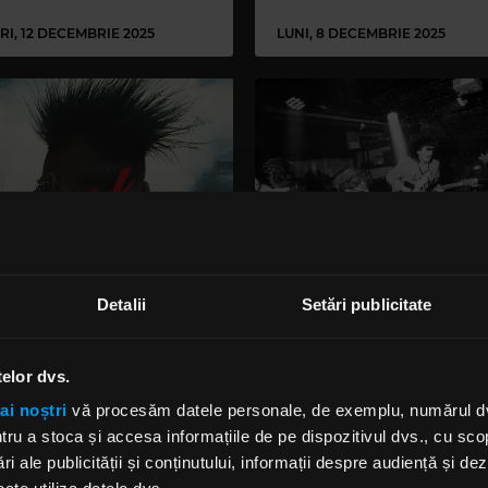
RI, 12 DECEMBRIE 2025
LUNI, 8 DECEMBRIE 2025
Detalii
Setări publicitate
nk Apocalypse” aduce pe
Rock The Underground:
na din Quantic cinci
D.E.N.I.S. lansează vinilu
tre cele mai explozive
„Miezul Nopții București
pe underground
telor dvs.
IRINA-MARIA MARINESCU
ai noștri
vă procesăm datele personale, de exemplu, numărul dvs.
, 3 FEBRUARIE 2025
MARȚI, 21 IANUARIE 2025
u a stoca și accesa informațiile de pe dispozitivul dvs., cu scopu
ri ale publicității și conținutului, informații despre audiență și d