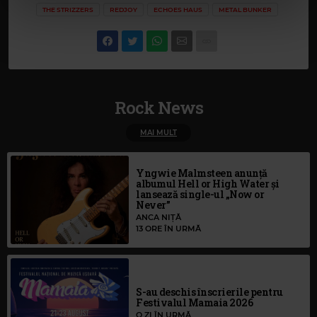
THE STRIZZERS
REDJOY
ECHOES HAUS
METAL BUNKER
cu utilizarea modulelor noastre cookie.
Rock News
MAI MULT
Yngwie Malmsteen anunță
albumul Hell or High Water și
lansează single-ul „Now or
Never”
ANCA NIȚĂ
13 ORE ÎN URMĂ
S-au deschis înscrierile pentru
Festivalul Mamaia 2026
O ZI ÎN URMĂ