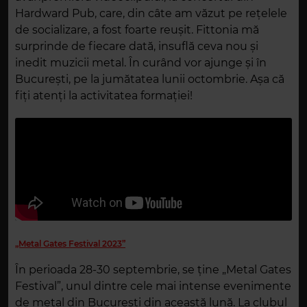
Hardward Pub, care, din câte am văzut pe rețelele
de socializare, a fost foarte reușit. Fittonia mă
surprinde de fiecare dată, insuflă ceva nou și
inedit muzicii metal. În curând vor ajunge și în
București, pe la jumătatea lunii octombrie. Așa că
fiți atenți la activitatea formației!
„Metal Gates Festival 2023”
În perioada 28-30 septembrie, se ține „Metal Gates
Festival”, unul dintre cele mai intense evenimente
de metal din București din această lună. La clubul