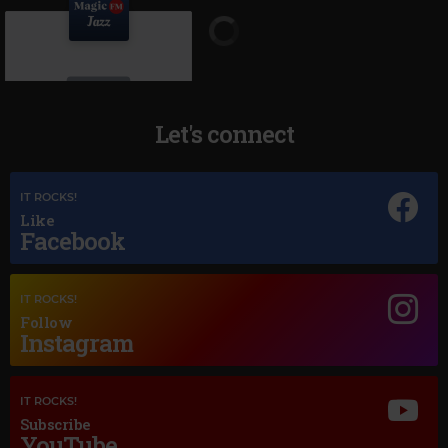
Let's connect
IT ROCKS!
Like
Magic Jazz
Facebook
DEAN MARTIN
–
BLUE MOON
IT ROCKS!
Follow
Instagram
IT ROCKS!
Subscribe
YouTube