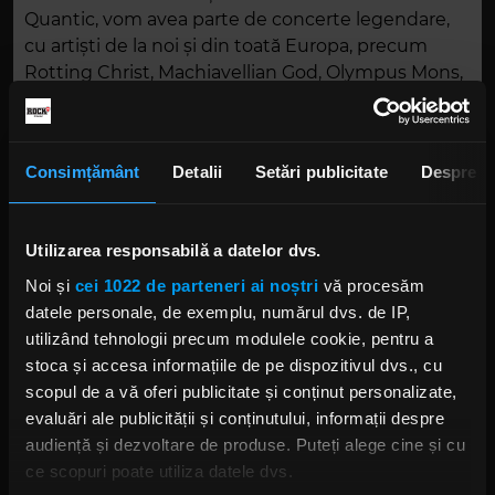
Quantic, vom avea parte de concerte legendare,
cu artiști de la noi și din toată Europa, precum
Rotting Christ, Machiavellian God, Olympus Mons,
Oceans Of Grief și mulți alții. Trei zile de nebunie,
discuții, merch și afterparties. Ce poate fi mai
frumos?
Consimțământ
Detalii
Setări publicitate
Despre
Concert RedJoy
Tot joi, pe 28, RedJoy are concert în Echoes Haus.
Utilizarea responsabilă a datelor dvs.
Formația ne va oferi o avanpremieră a pieselor ce
Noi și
cei 1022 de parteneri ai noștri
vă procesăm
urmează să fie lansate la începutul lui decembrie.
datele personale, de exemplu, numărul dvs. de IP,
Stilul RedJoy s-a născut dintr-o fuziune de
utilizând tehnologii precum modulele cookie, pentru a
cunoștințe și preferințe muzicale diverse și
stoca și accesa informațiile de pe dispozitivul dvs., cu
include mai multe stiluri, de la rock, la funk și jazz.
scopul de a vă oferi publicitate și conținut personalizate,
Muzica lor e un element proaspăt și efervescent
evaluări ale publicității și conținutului, informații despre
pe scena locală de rock.
audiență și dezvoltare de produse. Puteți alege cine și cu
Aniversarea The Strizzers
ce scopuri poate utiliza datele dvs.