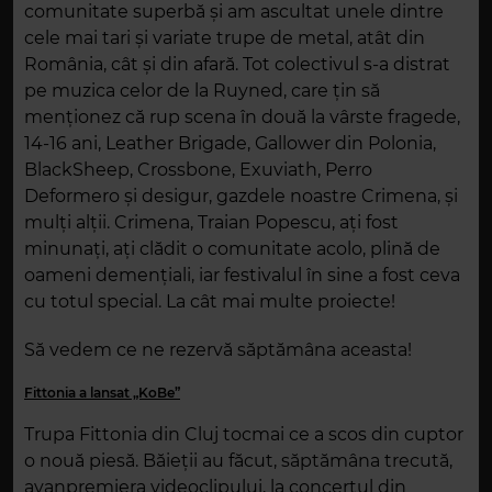
comunitate superbă și am ascultat unele dintre
cele mai tari și variate trupe de metal, atât din
România, cât și din afară. Tot colectivul s-a distrat
pe muzica celor de la Ruyned, care țin să
menționez că rup scena în două la vârste fragede,
14-16 ani, Leather Brigade, Gallower din Polonia,
BlackSheep, Crossbone, Exuviath, Perro
Deformero și desigur, gazdele noastre Crimena, și
mulți alții. Crimena, Traian Popescu, ați fost
minunați, ați clădit o comunitate acolo, plină de
oameni demențiali, iar festivalul în sine a fost ceva
cu totul special. La cât mai multe proiecte!
Să vedem ce ne rezervă săptămâna aceasta!
Fittonia a lansat „KoBe”
Trupa Fittonia din Cluj tocmai ce a scos din cuptor
o nouă piesă. Băieții au făcut, săptămâna trecută,
avanpremiera videoclipului, la concertul din