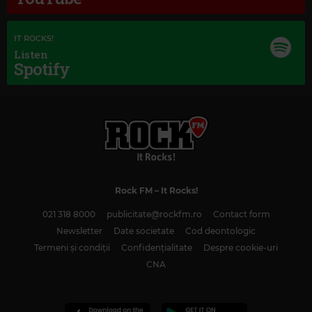
IT ROCKS!
Listen
Spotify
Rock FM
– It Rocks!
021 318 8000
publicitate@rockfm.ro
Contact form
Magic Classic Music
Newsletter
Date societate
Cod deontologic
GEORGES BIZET
–
L'ARLÉSIENNE SUITE NO. 2 (ARR. GUIRAUD): IV.
Termeni și condiții
Confidențialitate
Despre cookie-uri
FARANDOLE
CNA