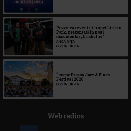
Povestea revenirii trupei Linkin
Park, prezentată în noul
documentar „Unshatter”
ANCA NIȚĂ
O ZI ÎN URMĂ
Începe Brașov Jazz & Blues
Festival 2026
O ZI ÎN URMĂ
Web radios