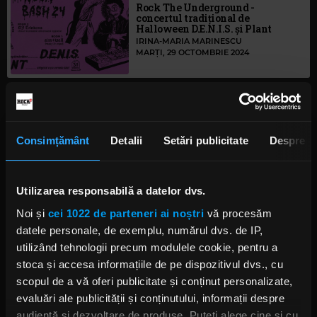
Rock The Underground -
concertul tradițional de
Halloween D.E.N.I.S. și Plant
IRINA-MARIA MARINESCU
MARȚI, 29 OCTOMBRIE 2024
Rock The Underground:
Imprudent lansează single-ul
„Fear Of Past”, în anticiparea
albumului „ReBorn”
Consimțământ
Detalii
Setări publicitate
Despre
IRINA-MARIA MARINESCU
MARȚI, 10 SEPTEMBRIE 2024
Utilizarea responsabilă a datelor dvs.
Noi și
cei 1022 de parteneri ai noștri
vă procesăm
The Strizzers [RO] și People of
Maha [BG] din nou împreună în
datele personale, de exemplu, numărul dvs. de IP,
turneu
utilizând tehnologii precum modulele cookie, pentru a
MARȚI, 10 SEPTEMBRIE 2024
stoca și accesa informațiile de pe dispozitivul dvs., cu
scopul de a vă oferi publicitate și conținut personalizate,
evaluări ale publicității și conținutului, informații despre
audiență și dezvoltare de produse. Puteți alege cine și cu
Rock The Underground: The