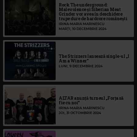
Rock The underground:
Malevolence și Siberian Meat
Grinder vor avea în deschidere
trupe dure de hardcore românești
IRINA-MARIA MARINESCU
MARȚI, 10 DECEMBRIE 2024
The Strizzers lansează single-ul „I
Am a Winner”
LUNI, 9 DECEMBRIE 2024
ALTAR anunță turneul „Forța să
fie cu noi”
IRINA-MARIA MARINESCU
JOI, 31 OCTOMBRIE 2024