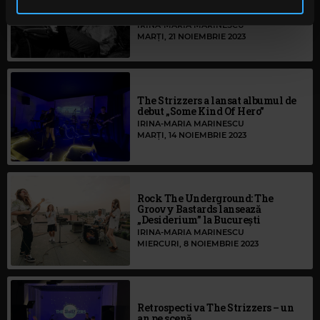
Plant lansează albumul
în urma folosirii serviciilor lor. În cazul în care alegeți să
„Electrocasnic”
IRINA-MARIA MARINESCU
continuați să utilizați website-ul nostru, sunteți de acord
MARȚI, 21 NOIEMBRIE 2023
cu utilizarea modulelor noastre cookie.
The Strizzers a lansat albumul de
debut „Some Kind Of Hero”
IRINA-MARIA MARINESCU
MARȚI, 14 NOIEMBRIE 2023
Rock The Underground: The
Groovy Bastards lansează
„Desiderium” la București
IRINA-MARIA MARINESCU
MIERCURI, 8 NOIEMBRIE 2023
Retrospectiva The Strizzers – un
an pe scenă