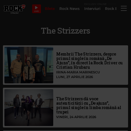
EXCLUSIV ONLINE
Bilete
Rock News
Interviuri
Rock Evergre
LIVE
The Strizzers
Membrii The Strizzers, despre
primul single în română „De
Ajuns”, în direct la Rock Driver cu
Cristian Hrubaru
IRINA-MARIA MARINESCU
LUNI, 27 APRILIE 2026
The Strizzers dă voce
autenticității cu „De ajuns”,
primul single în limba română al
trupei
VINERI, 24 APRILIE 2026