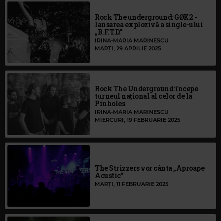
Rock The underground: GØK2 -
lansarea explozivă a single-ului
„B.F.T.D.”
IRINA-MARIA MARINESCU
MARȚI, 29 APRILIE 2025
Rock The Underground: începe
turneul național al celor de la
Pinholes
IRINA-MARIA MARINESCU
MIERCURI, 19 FEBRUARIE 2025
The Strizzers vor cânta „Aproape
Acustic”
MARȚI, 11 FEBRUARIE 2025