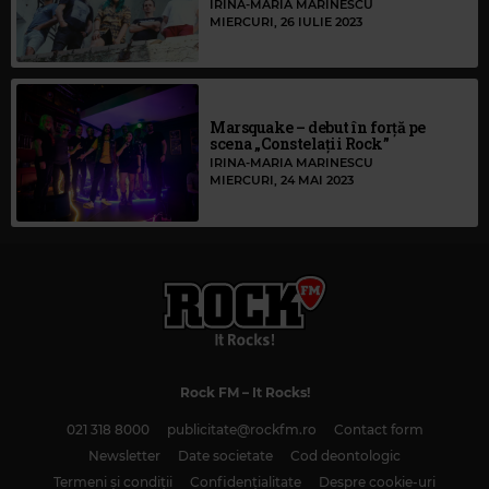
IRINA-MARIA MARINESCU
MIERCURI, 26 IULIE 2023
Marsquake – debut în forță pe
scena „Constelații Rock”
IRINA-MARIA MARINESCU
MIERCURI, 24 MAI 2023
Rock FM
– It Rocks!
021 318 8000
publicitate@rockfm.ro
Contact form
Newsletter
Date societate
Cod deontologic
Termeni și condiții
Confidențialitate
Despre cookie-uri