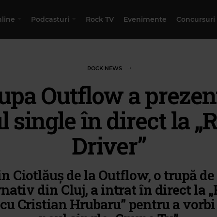
nline
Podcasturi
Rock TV
Evenimente
Concursuri
ROCK NEWS
upa Outflow a prezen
l single în direct la „
Driver”
in Ciotlăuș de la Outflow, o trupă de
rnativ din Cluj, a intrat în direct la 
 cu Cristian Hrubaru” pentru a vorbi