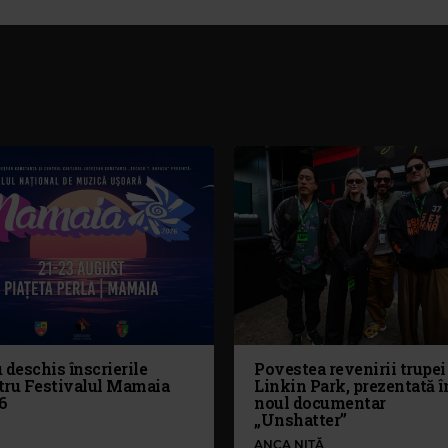
 deschis înscrierile
Povestea revenirii trupei
tru Festivalul Mamaia
Linkin Park, prezentată î
6
noul documentar
„Unshatter”
ANCA NIȚĂ