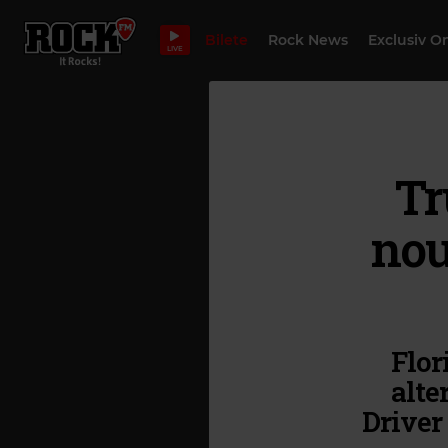
Bilete
Rock News
Exclusiv O
LIVE
Tr
nou
Flor
alte
Driver