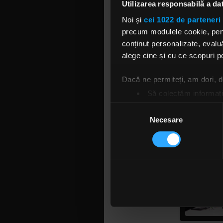
care a mai 
Utilizarea responsabilă a da
Chirilă, i-
Noi și
cei 1022 de parteneri 
precum modulele cookie, pentr
Piesa „Spun
conținut personalizate, evaluă
disponibil
alege cine și cu ce scopuri po
fix pentru 
succes al u
Dacă ne permiteți, am dori,
Să colectăm informații
Să vă identificăm disp
Selecția
Găsiți mai multe informații d
Necesare
consimțământului
Vă puteți modifica sau retra
Folosim cookie-uri pentru a pe
traficul. De asemenea, le ofer
care folosiți site-ul nostru. A
lor. În cazul în care alegeți 
cookie.