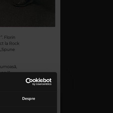
”. Florin
ect la Rock
, „Spune
frumoasă,
 pe 11
e nu poate
t formația,
„Gala
Despre
 De Vie, cu