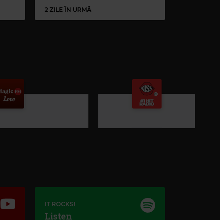
2 ZILE ÎN URMĂ
Kiss FM
IT ROCKS!
Listen
#1 HIT RADIO
–
PUBLICITATE