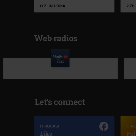
O ZI ÎN URMĂ
2 ZI
Web radios
Let's connect
IT ROCKS!
IT R
Like
Fol