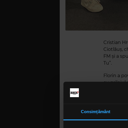
Cristian Hr
Ciotlăuș, c
FM și a sp
Tu”.
Florin a po
cu prilejul
august, a 
decât să n
câștigătoar
Constelați
Consimțământ
Florin a mă