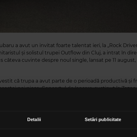
ubaru a avut un invitat foarte talentat ieri, la „Rock Driver
hitaristul și solistul trupei Outflow din Cluj, a intrat în dir
us câteva cuvinte despre noul single, lansat pe 11 august
vestit că trupa a avut parte de o perioadă productivă și 
 acestei noi piese. Concertul de lansare, susținut la Zazen,
fost și primul concert sold-out pentru Outflow, lucru car
e bucure. Urmează o perioadă la fel de efervescentă, încâ
e a locului trei la concursul „Costelații Rock”, va cânta la 
i Rock” în septembrie.
Detalii
Setări publicitate
rturisit că e nerăbdător. Va cânta în aceeași seară cu Vița