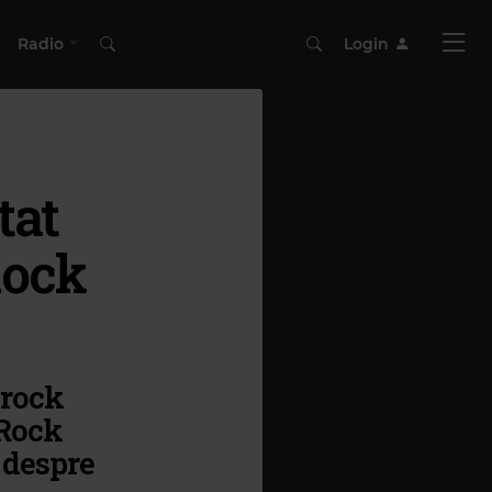
Radio
Login
tat
Rock
 rock
„Rock
 despre