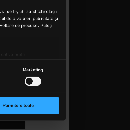
ist, Tudor
 de IP, utilizând tehnologii
l de a vă oferi publicitate și
k Driver”, e
ezvoltare de produse. Puteți
 la marele
at de
lipul!
 câțiva metri
amprentare)
țele la
secțiunea cu detalii
.
Marketing
 sociale și pentru a analiza
rmații cu privire la modul în
n urma folosirii serviciilor
Permitere toate
 Outflow,
lizarea modulelor noastre