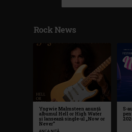
Rock News
Yngwie Malmsteen anunță
S-au
albumul Hell or High Water
pen
și lansează single-ul „Now or
202
Never”
ANCA NIȚĂ