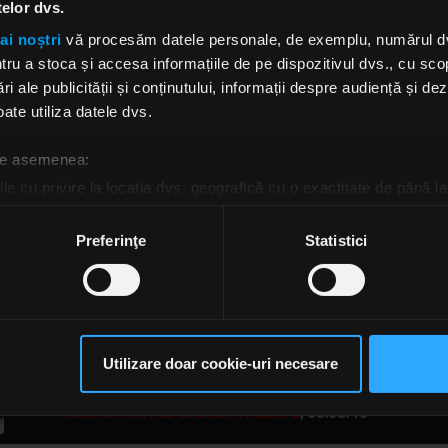
împărțit scena de câteva ori, și cu Vama, trupă al cărei sol
telor dvs.
a fost antrenor la „Vocea României” în 2014.
ai noștri
vă procesăm datele personale, de exemplu, numărul dvs.
u a stoca și accesa informațiile de pe dispozitivul dvs., cu scopu
e Tu”, care s-a auzit la radio, după intervenția de la „Roc
ri ale publicității și conținutului, informații despre audiență și d
ă pe toate platformele de streaming. E un cântec potrivit
ate utiliza datele dvs.
vară, are o energie frumoasă și e atent lucrată, un rezult
nor eforturi mari pentru muzică de calitate. Iată și videoc
 de asemenea:
le cu privire la locația dvs. geografică cu o exactitate de până la
ozitivul scanândul-l în mod activ după caracteristici specifice (
espre procesarea datelor dvs. personale și configurați-vă preferin
Preferinţe
Statistici
ge oricând acordul din Declarația despre modulele cookie.
rsonaliza conținutul și anunțurile, pentru a oferi funcții de rețele
im partenerilor de rețele sociale, de publicitate și de analize info
ceștia le pot combina cu alte informații oferite de dvs. sau culese î
Utilizare doar cookie-uri necesare
Rock Driver - 15.08.2023 - Florin Ciotlăuș, solistul
să continuați să utilizați website-ul nostru, sunteți de acord cu uti
despre noul single „Spune Tu”
Rock Driver, cu Cristian Hrubaru
,
00:08:46