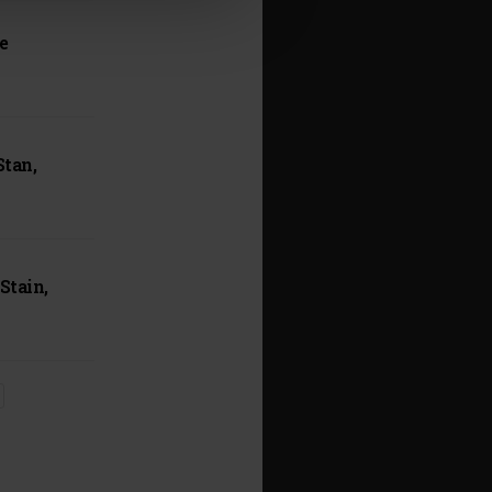
e
Stan,
Stain,