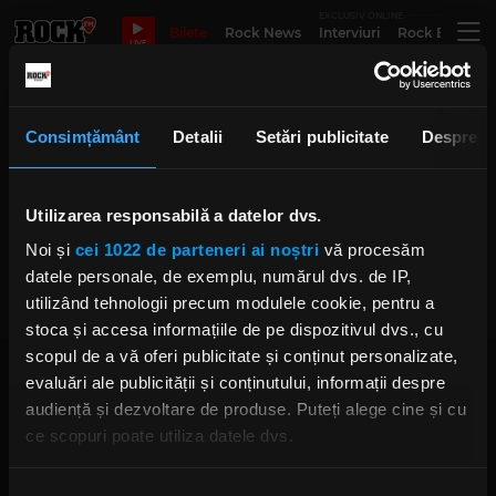
EXCLUSIV ONLINE
Bilete
Rock News
Interviuri
Rock Evergre
LIVE
spune tu outflow
Consimțământ
Detalii
Setări publicitate
Despre
Utilizarea responsabilă a datelor dvs.
Trupa Outflow a prezentat noul
single în direct la „Rock Driver”
Noi și
cei 1022 de parteneri ai noștri
vă procesăm
IRINA-MARIA MARINESCU
MIERCURI, 16 AUGUST 2023
datele personale, de exemplu, numărul dvs. de IP,
utilizând tehnologii precum modulele cookie, pentru a
stoca și accesa informațiile de pe dispozitivul dvs., cu
scopul de a vă oferi publicitate și conținut personalizate,
evaluări ale publicității și conținutului, informații despre
audiență și dezvoltare de produse. Puteți alege cine și cu
ce scopuri poate utiliza datele dvs.
Dacă ne permiteți, am dori, de asemenea:
Rock FM
– It Rocks!