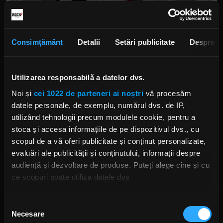
Consimțământ
Detalii
Setări publicitate
Despre
Pentru mai multe informații despre concluziile
Utilizarea responsabilă a datelor dvs.
campaniei „România Are Sânge De Rocker. Acum
Noi și
cei 1022 de parteneri ai noștri
vă procesăm
Și De Investitor” și despre aventurile despre care a
datele personale, de exemplu, numărul dvs. de IP,
scris Viorel Ilișoi, puteți asculta emisiunea
utilizând tehnologii precum modulele cookie, pentru a
„Morning Glory”, sub formă de podcast, la noi pe
stoca și accesa informațiile de pe dispozitivul dvs., cu
site!
scopul de a vă oferi publicitate și conținut personalizate,
evaluări ale publicității și conținutului, informații despre
audiență și dezvoltare de produse. Puteți alege cine și cu
Morning Glory - 19.04.2023 - invitați
ce scopuri poate utiliza datele dvs.
Mălina Gonț, Ștefan Nanu și Viorel Ilișoi
Morning Glory, cu Răzvan Exarhu
,
01:41:52
Dacă ne permiteți, am dori, de asemenea:
Selecția
Necesare
Să colectăm informațiile cu privire la locația dvs.
consimțământului
MG la Electric Castle - ziua 4