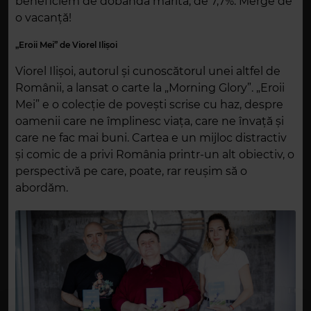
beneficiem de dobânda mărită, de 7,7%. Merge de
o vacanță!
„Eroii Mei” de Viorel Ilișoi
Viorel Ilișoi, autorul și cunoscătorul unei altfel de
Românii, a lansat o carte la „Morning Glory”. „Eroii
Mei” e o colecție de povești scrise cu haz, despre
oamenii care ne împlinesc viața, care ne învață și
care ne fac mai buni. Cartea e un mijloc distractiv
și comic de a privi România printr-un alt obiectiv, o
perspectivă pe care, poate, rar reușim să o
abordăm.