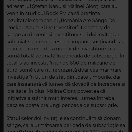
adresat lui Ștefan Nanu și Mălinei Glonț, care au
venit în studioul Rock FM ca să prezinte
rezultatele campaniei „România Are Sânge De
Rocker. Acum Și De Investitor”. Donatory de
sânge au devenit și investitory. Cei doi invitați au
subliniat succesul acestei campanii, susținând că a
marcat un record, ca număr de investitori și ca
sumă totală adunată în perioada de subscripție. În
total, s-au investit în jur de 600 de milioane de
euro, sumă care nu reprezintă doar cea mai mare
investiție în titluri de stat din toate timpurile, dar
care înseamnă că lumea dă dovadă de încredere și
loialitate. În plus, Mălina Glonț povestea că
inițiativa a stârnit mult interes. Lumea întreba
dacă se poate prelungi perioada de subscripție.
Sfatul celor doi invitați e să continuăm să donăm
sânge, ca la următoarea perioadă de subscripție să