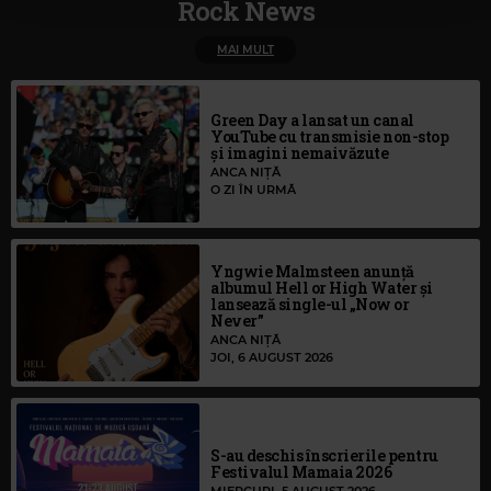
Rock News
MAI MULT
Green Day a lansat un canal
YouTube cu transmisie non-stop
și imagini nemaivăzute
ANCA NIȚĂ
O ZI ÎN URMĂ
Yngwie Malmsteen anunță
albumul Hell or High Water și
lansează single-ul „Now or
Never”
ANCA NIȚĂ
JOI, 6 AUGUST 2026
S-au deschis înscrierile pentru
Festivalul Mamaia 2026