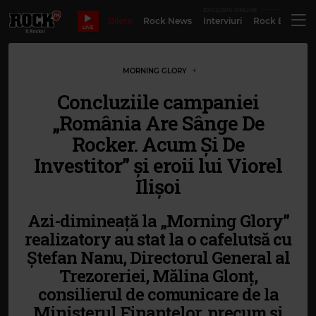
EXCLUSIV ONLINE
Bilete
Rock News
Interviuri
Rock Evergre
LIVE
MORNING GLORY
Concluziile campaniei
„România Are Sânge De
Rocker. Acum Și De
Investitor” și eroii lui Viorel
Ilișoi
Azi-dimineață la „Morning Glory”
realizatory au stat la o cafelutsă cu
Ștefan Nanu, Directorul General al
Trezoreriei, Mălina Glonț,
consilierul de comunicare de la
Ministerul Finanțelor, precum și