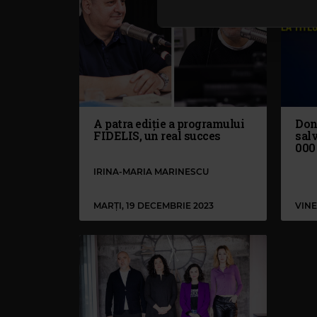
lor. În cazul în care alegeți 
cookie.
A patra ediție a programului
Dona
FIDELIS, un real succes
salv
000 
IRINA-MARIA MARINESCU
MARȚI, 19 DECEMBRIE 2023
VINE