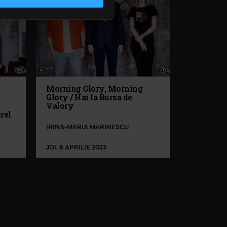
lizarea modulelor noastre
Morning Glory, Morning
Glory / Hai la Bursa de
Valory
orel
IRINA-MARIA MARINESCU
JOI, 6 APRILIE 2023