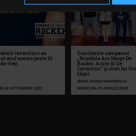
să continuați să utilizați website-ul nostru, sunteți de acord cu uti
torii-investitori au
Concluziile campaniei
at anul acesta peste 10
„România Are Sânge De
de vieţi
Rocker. Acum Și De
Investitor” și eroii lui Vi
Ilișoi
IRINA-MARIA MARINESCU
RI, 6 OCTOMBRIE 2023
MIERCURI, 19 APRILIE 2023