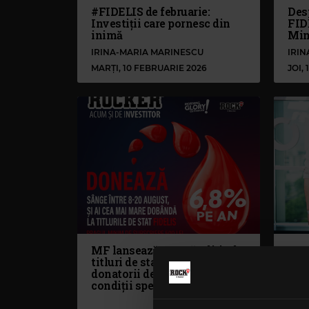
#FIDELIS de februarie:
Desp
Investiții care pornesc din
FID
inimă
Min
IRINA-MARIA MARINESCU
IRI
MARȚI, 10 FEBRUARIE 2026
JOI,
MF lansează o nouă ediție de
O no
titluri de stat Fidelis, în care
FID
donatorii de sânge au
condiții speciale
IRI