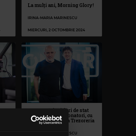
La mulți ani, Morning Glory!
IRINA-MARIA MARINESCU
4
MIERCURI, 2 OCTOMBRIE 2024
Noua tură de titluri de stat
FIDELIS pentru donatori, cu
Ștefan Nanu, de la Trezoreria
de Stat
IRINA-MARIA MARINESCU