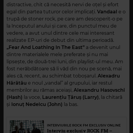
distractive, chit că necesită nervi de oțel și efort
egal din partea tuturor celor implicați.
Vandaal
e o
trupă de stoner rock, pe care am descoperit-o pe
la începutul anului și care, din punctul meu de
vedere, a avut unul dintre cele mai interesant
realizate EP-uri de debut din ultima perioadă.
„Fear And Loathing In The East”
a devenit unul
dintre materialele mele preferate și nu mai
lipsește, de două-trei luni, din playlist-ul meu. Am
fost nerăbdătoare să îi văd din nou pe scenă, mai
ales că, recent, au schimbat toboșarul.
Alexadru
Hărătău
e noul „vandal” al grupului, iar restul
membrilor au rămas aceiași,
Alexandru Hasovschi
(Hash)
la voce,
Laurențiu Țăruș (Larry)
, la chitară
și
Ionuț Nedelcu (John)
la bas.
INTERVIURILE ROCK FM EXCLUSIV ONLINE
Interviu exclusiv ROCK FM –