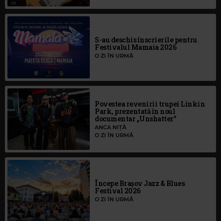
S-au deschis înscrierile pentru
Festivalul Mamaia 2026
O ZI ÎN URMĂ
Povestea revenirii trupei Linkin
Park, prezentată în noul
documentar „Unshatter”
ANCA NIȚĂ
O ZI ÎN URMĂ
Începe Brașov Jazz & Blues
Festival 2026
O ZI ÎN URMĂ