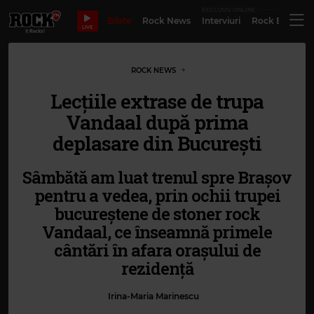
EXCLUSIV ONLINE
Bilete
Rock News
Interviuri
Rock Evergre
LIVE
ROCK NEWS
Lecțiile extrase de trupa
Vandaal după prima
deplasare din București
Sâmbătă am luat trenul spre Brașov
pentru a vedea, prin ochii trupei
bucureștene de stoner rock
Vandaal, ce înseamnă primele
cântări în afara orașului de
rezidență
Irina-Maria Marinescu