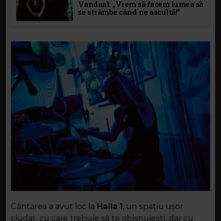
Vandaal: „Vrem să facem lumea să
se strâmbe când ne ascultă!”
Cântarea a avut loc la
Halla 1
, un spațiu ușor
ciudat, cu care trebuie să te obișnuiești, dar cu