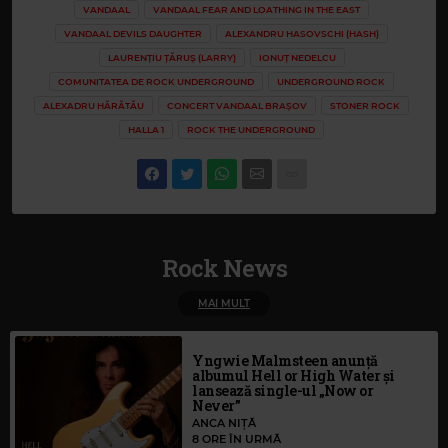
VANDAAL
VANDAAL FEAR AND LOATHING IN THE EAST
VANDAAL DEVILS DAUGHTER
ALEXANDRU HASOVSCHI (HASH)
LAURENȚIU ȚĂRUȘ (LARRY)
IONUȚ NEDELCU
COMUNITATEA DE ROCK UNDERGROUND
UNDERGROUND ROCK
ALEXADRU HĂRĂTĂU
CONCERT VANDAAL BRAȘOV
STONER ROCK
HALLA 1
ROCK THE UNDERGROUND
Rock News
MAI MULT
Yngwie Malmsteen anunță
albumul Hell or High Water și
lansează single-ul „Now or
Never”
ANCA NIȚĂ
8 ORE ÎN URMĂ