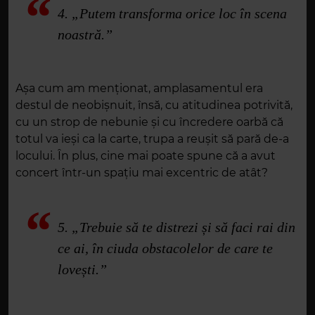
4. „Putem transforma orice loc în scena
noastră.”
Așa cum am menționat, amplasamentul era
destul de neobișnuit, însă, cu atitudinea potrivită,
cu un strop de nebunie și cu încredere oarbă că
totul va ieși ca la carte, trupa a reușit să pară de-a
locului. În plus, cine mai poate spune că a avut
concert într-un spațiu mai excentric de atât?
5. „Trebuie să te distrezi și să faci rai din
ce ai, în ciuda obstacolelor de care te
lovești.”