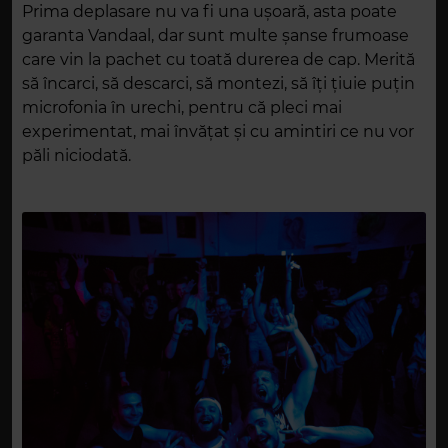
Prima deplasare nu va fi una ușoară, asta poate
garanta Vandaal, dar sunt multe șanse frumoase
care vin la pachet cu toată durerea de cap. Merită
să încarci, să descarci, să montezi, să îți țiuie puțin
microfonia în urechi, pentru că pleci mai
experimentat, mai învățat și cu amintiri ce nu vor
păli niciodată.