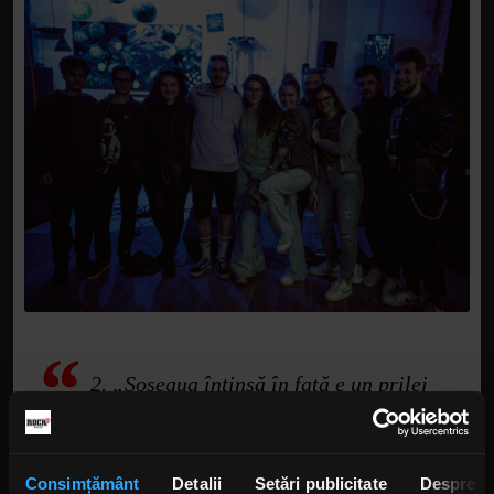
2. „Șoseaua întinsă în față e un prilej
neprețuit pentru a crea legături puternice.
”
Consimțământ
Detalii
Setări publicitate
Despre