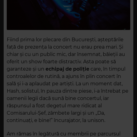
Fiind prima lor plecare din București, așteptările
față de prezența la concert nu erau prea mari. Și
chiar și cu un public mic, dar însemnat, băieții au
oferit un show foarte distractiv. Asta poate să
garanteze și un
echipaj de poliție
care, în timpul
controalelor de rutină, a ajuns în plin concert în
sală și i-a aplaudat pe artiști. La un moment dat,
Hash, solistul, în pauza dintre piese, i-a întrebat pe
oamenii legii dacă sună bine concertul, iar
răspunsul a fost degetul mare ridicat al
Comisarului-Șef, zâmbete largi și un „Da,
continuați, e bine!” încurajator, la unison.
Am rămas în legătură cu membrii pe parcursul