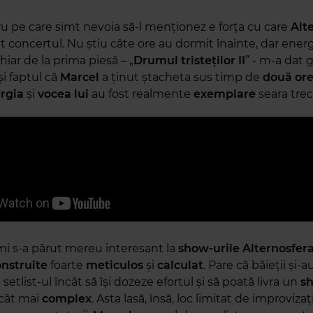
ru pe care simt nevoia să-l menționez e forța cu care
Alt
t concertul. Nu știu câte ore au dormit înainte, dar ener
hiar de la prima piesă – „
Drumul tristeților II
” - m-a dat 
și faptul că
Marcel
a ținut ștacheta sus timp de
două or
rgia
și
vocea
lui
au fost realmente
exemplare
seara tre
mi s-a părut mereu interesant la
show-urile Alternosfer
nstruite
foarte
meticulos
și
calculat
. Pare că băieții și-
 setlist-ul încât să își dozeze efortul și să poată livra un
s
 cât mai
complex
. Asta lasă, însă, loc limitat de improvizați