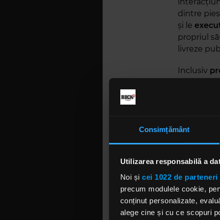
interacțiun
dintre pies
și le
execu
propriul s
livreze pub
Inclusiv
pr
muzică
. A
aseară. Pe 
ceea ce ei
„
Imnuri de
Consimțământ
care lumea 
material di
Utilizarea responsabilă a da
Rockerii a
vor mai sco
Noi și
cei 1022 de parteneri 
precum modulele cookie, pentr
În timpul 
conținut personalizate, evaluă
general, o
alege cine și cu ce scopuri po
instrument