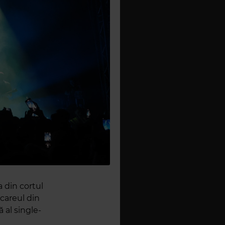
 din cortul
 careul din
 al single-