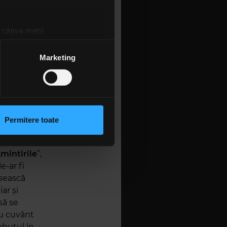
marci
ei
 câțiva metri
amprentare)
țele la
secțiunea cu detalii
.
Marketing
 dedicată e
Romane,
n tricou
 sociale și pentru a analiza
când au
rmații cu privire la modul în
 cu
n urma folosirii serviciilor
Permitere toate
lizarea modulelor noastre
ă cu temele
mintirile
”,
e-ar fi
ăsească
ar și
să se
cu cuvânt
debutul în