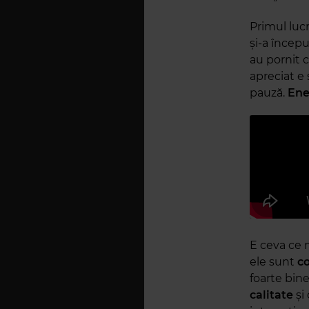
Primul luc
și-a începu
au pornit c
apreciat e 
pauză.
Ene
E ceva ce 
ele sunt
co
foarte bine
calitate
și