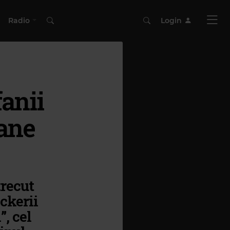
Radio
Login
fanii
mane
trecut
ckerii
, cel