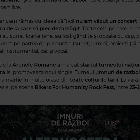
cert live.
serii, am rămas cu ideea că încă
nu am văzut un concert
ra de la care să plec dezamăgit
. Toate cele pe care le-
au sunat foarte bine, au fost gândite și dozate cu cap, p
punct pe partea de producție (sunet, lumini, proiecții) și
ât instrumental, cât și vocal.
de la
Arenele Romane
a marcat
startul turneului națio
ra
își promovează noul single. Turneul „
Imnuri de război
una martie în multe orașe din
toate colțurile țării
. La vară, 
a și pe scena
Bikers For Humanity Rock Fest
, între
23-2