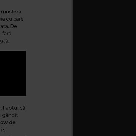
ernosfera
gia cu care
gata. De
e
, fără
cută.
a
. Faptul că
au gândit
how de
i și