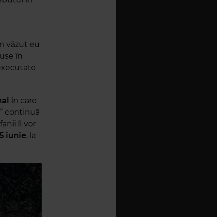
am văzut eu
use în
 executate
nal
în care
” continuă
fanii îi vor
5 iunie
, la