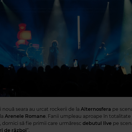
ei nouă seara au urcat rockerii de la
Alternosfera
pe scena
 la
Arenele Romane
. Fanii umpleau aproape în totalitate
, dornici să fie primii care urmăresc
debutul live
pe scenă
i de război
”.