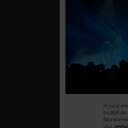
În jurul or
încălzit de
fața scenei
ului „
Imnur