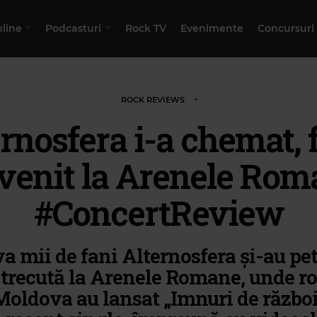
nline
Podcasturi
Rock TV
Evenimente
Concursuri
ROCK REVIEWS
rnosfera i-a chemat, 
venit la Arenele Ro
#ConcertReview
a mii de fani Alternosfera și-au pe
 trecută la Arenele Romane, unde ro
Moldova au lansat „Imnuri de război”