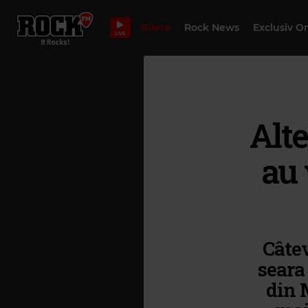
Bilete
Rock News
Exclusiv O
LIVE
Alte
au 
Câtev
seara
din 