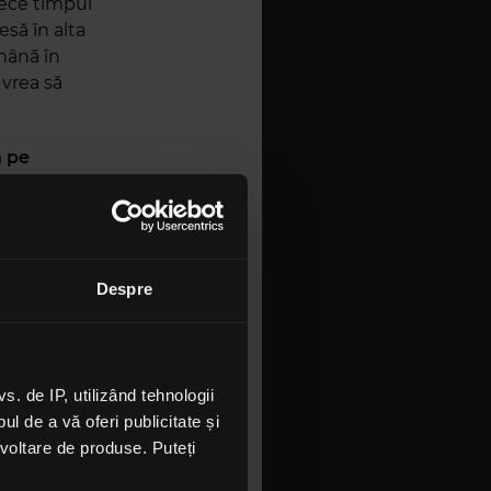
rece timpul
esă în alta
mână în
 vrea să
n pe
război
”
cundă pe
cite cu
Despre
torul lor
tă.
u promis că
 de IP, utilizând tehnologii
l de a vă oferi publicitate și
ra
e, în
ezvoltare de produse. Puteți
poziție
are ca