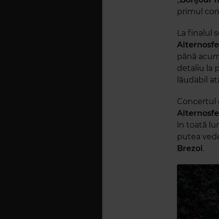
primul con
La finalul 
Alternosfe
până acum 
detaliu la 
lăudabil at
Concertul 
Alternosfe
în toată l
putea vede
Brezoi
.