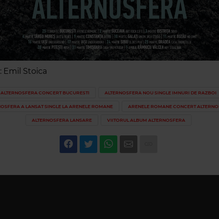
: Emil Stoica
ALTERNOSFERA CONCERT BUCURESTI
ALTERNOSFERA NOU SINGLE IMNURI DE RAZBOI
OSFERA A LANSAT SINGLE LA ARENELE ROMANE
ARENELE ROMANE CONCERT ALTERNO
ALTERNOSFERA LANSARE
VIITORUL ALBUM ALTERNOSFERA