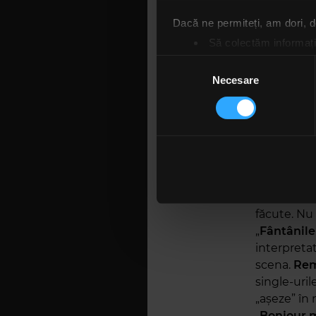
poezie, da
Dacă ne permiteți, am dori,
bucățile i
Să colectăm informații
„
Fântânile
Să vă identificăm disp
Selecția
Găsiți mai multe informații d
Necesare
consimțământului
Un alt asp
Vă puteți modifica sau retra
comunitate
aproape m-
Folosim cookie-uri pentru a pe
Alternosfe
traficul. De asemenea, le ofer
venit Iron
care folosiți site-ul nostru. A
tricourile 
lor. În cazul în care alegeți 
În al doile
cookie.
făcute. Nu 
„
Fântânile
interpretat
scena.
Rem
single-uril
„așeze” în
„
Bonjour