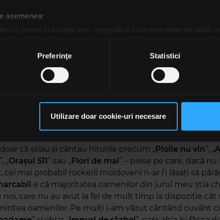
că dăm la o parte muzica. În același timp, e greu să nu re
 de asemenea:
nstrumentale de o frumusețe aparte, cum e finalul balad
le cu privire la locația dvs. geografică cu o exactitate de până la
”, care parcă vorbește fără cuvinte.
ozitivul scanândul-l în mod activ după caracteristici specifice (
espre procesarea datelor dvs. personale și configurați-vă preferin
Preferinţe
Statistici
ect care m-a surprins la
Alternosfera
a fost să văd cât de
ge oricând acordul din Declarația despre modulele cookie.
a lor de fani. În primul rând, când am ajuns la Arenele 
am simțit prost că eram printre singurii care nu purta u
rsonaliza conținutul și anunțurile, pentru a oferi funcții de rețele
ra
. Genul ăsta de sentiment l-am mai avut anul trecut 
im partenerilor de rețele sociale, de publicitate și de analize info
 Maiden sau Kiss în România și oriunde priveam, erau fani
ceștia le pot combina cu alte informații oferite de dvs. sau culese î
trupelor respective.
Utilizare doar cookie-uri necesare
să continuați să utilizați website-ul nostru, sunteți de acord cu uti
a rând, oamenii care au fost aseară la Arene chiar veniser
doar că știau și cântau hiturile precum „
Ploile nu vin
”, „
A
”, „
Orașul
511
” sau „
Flori
de
mai
” – piese pe care, dacă nu l
, cel mai probabil rockerii moldoveni n-ar fi lăsați să păr
arcabil
e că majoritatea oamenilor din jurul meu știa chi
e noi, care nu au avut la fel de mult timp la dispoziție cât 
 mintea oamenilor. Pe mulți i-am văzut cântând cuvânt 
 madame
” și chiar „
Imnuri de război
”, care abia își făcea 