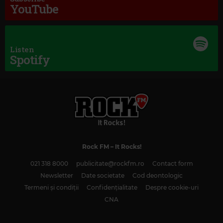
YouTube
Listen
Spotify
Hard Rock by Rock FM
JIMI HENDRIX
–
CROSSTOWN TRAFFIC
Rock FM
– It Rocks!
021 318 8000
publicitate@rockfm.ro
Contact form
Newsletter
Date societate
Cod deontologic
Termeni și condiții
Confidențialitate
Despre cookie-uri
CNA