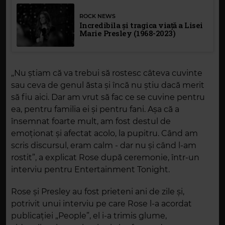
ROCK NEWS
Incredibila și tragica viață a Lisei
Marie Presley (1968-2023)
„Nu știam că va trebui să rostesc câteva cuvinte
sau ceva de genul ăsta și încă nu știu dacă merit
să fiu aici. Dar am vrut să fac ce se cuvine pentru
ea, pentru familia ei și pentru fani. Așa că a
însemnat foarte mult, am fost destul de
emoționat și afectat acolo, la pupitru. Când am
scris discursul, eram calm - dar nu și când l-am
rostit”, a explicat Rose după ceremonie, într-un
interviu pentru Entertainment Tonight.
Rose și Presley au fost prieteni ani de zile și,
potrivit unui interviu pe care Rose l-a acordat
publicației „People”, el i-a trimis glume,