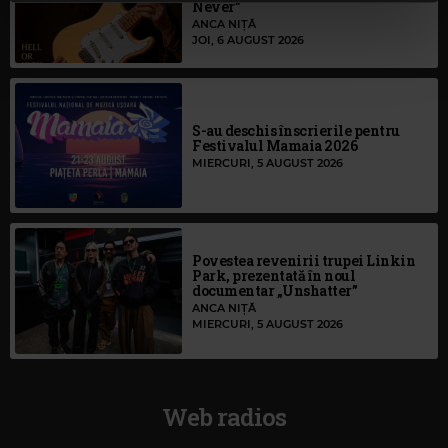
continuați să utilizați website-ul nostru, sunteți de acord
Never”
ANCA NIȚĂ
cu utilizarea modulelor noastre cookie.
JOI, 6 AUGUST 2026
S-au deschis înscrierile pentru
Festivalul Mamaia 2026
MIERCURI, 5 AUGUST 2026
Povestea revenirii trupei Linkin
Park, prezentată în noul
documentar „Unshatter”
ANCA NIȚĂ
MIERCURI, 5 AUGUST 2026
Web radios