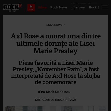
EXCLUSIV ONLINE
Bilete
Rock News
Interviuri
Rock Evergre
LIVE
ROCK NEWS
Axl Rose a onorat una dintre
ultimele dorințe ale Lisei
Marie Presley
Piesa favorită a Lisei Marie
Presley, „November Rain”, a fost
interpretată de Axl Rose la slujba
de comemorare
Irina-Maria Marinescu
MIERCURI, 25 IANUARIE 2023