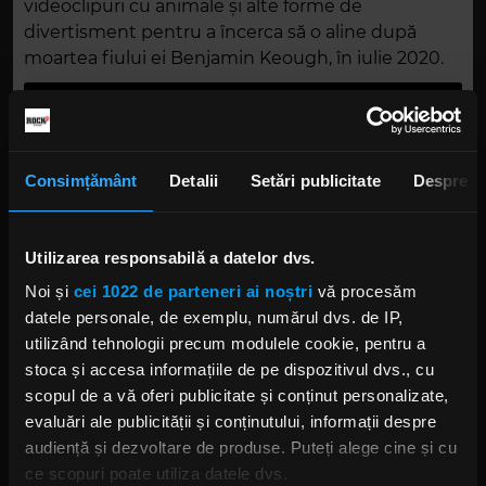
videoclipuri cu animale și alte forme de
divertisment pentru a încerca să o aline după
moartea fiului ei Benjamin Keough, în iulie 2020.
Consimțământ
Detalii
Setări publicitate
Despre
Utilizarea responsabilă a datelor dvs.
Noi și
cei 1022 de parteneri ai noștri
vă procesăm
datele personale, de exemplu, numărul dvs. de IP,
utilizând tehnologii precum modulele cookie, pentru a
stoca și accesa informațiile de pe dispozitivul dvs., cu
scopul de a vă oferi publicitate și conținut personalizate,
evaluări ale publicității și conținutului, informații despre
Foto: Getty
audiență și dezvoltare de produse. Puteți alege cine și cu
ce scopuri poate utiliza datele dvs.
AXL ROSE
NOVEMBER RAIN