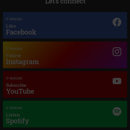
Let's connect
IT ROCKS!
Like
Facebook
IT ROCKS!
Follow
Instagram
Magic Jazz
IT ROCKS!
LESTER YOUNG
–
THERE WILL NEVER BE ANOTHER YOU
Subscribe
YouTube
IT ROCKS!
Listen
Spotify