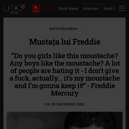
EXCLUSIV ONLINE
Bilete
Rock News
Interviuri
Rock Evergre
LIVE
ROCK EVERGREEN
Mustața lui Freddie
“Do you girls like this moustache?
Any boys like the moustache? A lot
of people are hating it - I don’t give
a fuck, actually… it’s my moustache
and I’m gonna keep it!” - Freddie
Mercury
JOI, 29 DECEMBRIE 2022