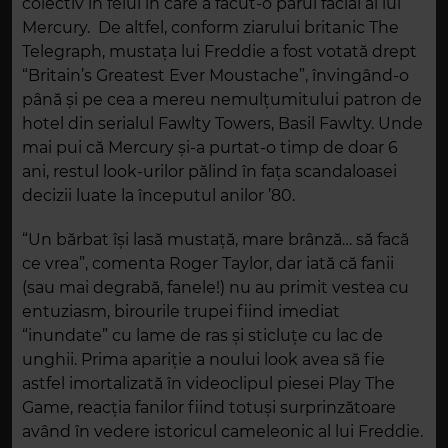
colectiv în felul în care a făcut-o părul facial al lui
Mercury. De altfel, conform ziarului britanic The
Telegraph, mustața lui Freddie a fost votată drept
“Britain’s Greatest Ever Moustache”, învingând-o
până și pe cea a mereu nemulțumitului patron de
hotel din serialul Fawlty Towers, Basil Fawlty. Unde
mai pui că Mercury și-a purtat-o timp de doar 6
ani, restul look-urilor pălind în fața scandaloasei
decizii luate la începutul anilor ’80.
“Un bărbat își lasă mustață, mare brânză… să facă
ce vrea”, comenta Roger Taylor, dar iată că fanii
(sau mai degrabă, fanele!) nu au primit vestea cu
entuziasm, birourile trupei fiind imediat
“inundate” cu lame de ras și sticluțe cu lac de
unghii. Prima apariție a noului look avea să fie
astfel imortalizată în videoclipul piesei Play The
Game, reacția fanilor fiind totuși surprinzătoare
având în vedere istoricul cameleonic al lui Freddie.