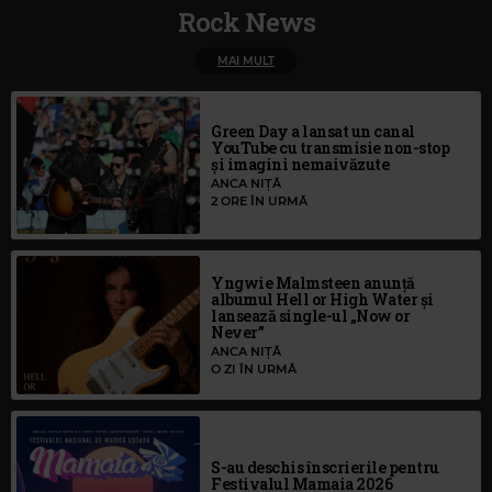
Rock News
MAI MULT
Green Day a lansat un canal
YouTube cu transmisie non-stop
și imagini nemaivăzute
ANCA NIȚĂ
2 ORE ÎN URMĂ
Yngwie Malmsteen anunță
albumul Hell or High Water și
lansează single-ul „Now or
Never”
ANCA NIȚĂ
O ZI ÎN URMĂ
S-au deschis înscrierile pentru
Festivalul Mamaia 2026