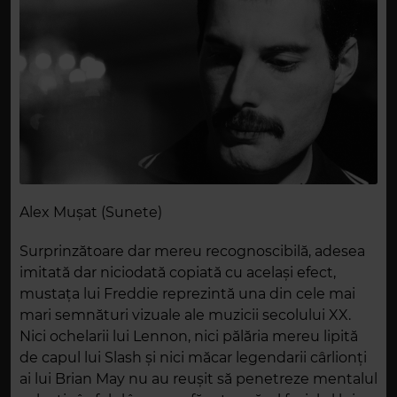
Alex Mușat (Sunete)
Surprinzătoare dar mereu recognoscibilă, adesea
imitată dar niciodată copiată cu același efect,
mustața lui Freddie reprezintă una din cele mai
mari semnături vizuale ale muzicii secolului XX.
Nici ochelarii lui Lennon, nici pălăria mereu lipită
de capul lui Slash și nici măcar legendarii cârlionți
ai lui Brian May nu au reușit să penetreze mentalul