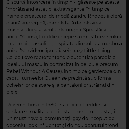
O scurtă întoarcere în timp ni-l găsește pe acesta
îmbrățișând estetici extravagante, în timp ce
hainele creatoarei de modă Zandra Rhodes îi oferă
o aură androgină, completată de folosirea
machiajului și a lacului de unghii. Spre sfârșitul
anilor ’70 însă, Freddie începe să îmbrățișeze roluri
mult mai masculine, inspirate din cultura macho a
anilor ’50 (videoclipul piesei Crazy Little Thing
Called Love reprezentând o autentică parodie a
idealului masculin portretizat în pelicule precum
Rebel Without A Cause), în timp ce garderoba din
cadrul turneelor Queen se prezintă sub forma
ochelarilor de soare și a pantalonilor strâmți din
piele.
Revenind însă în 1980, era clar că Freddie își
declara sexualitatea prin statement-ul mustății,
un must have al comunității gay de început de
deceniu, look influențat și de nou apărutul trend,