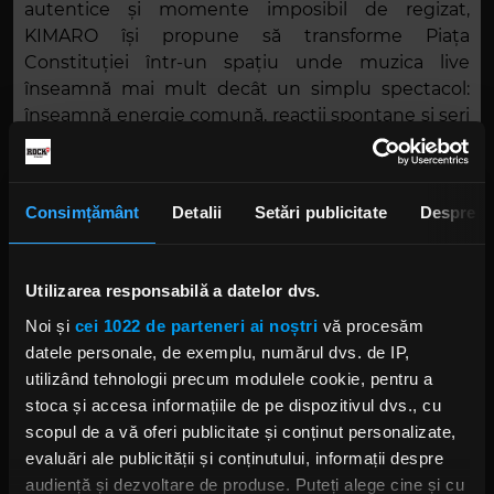
autentice și momente imposibil de regizat,
KIMARO își propune să transforme Piața
Constituției într-un spațiu unde muzica live
înseamnă mai mult decât un simplu spectacol:
înseamnă energie comună, reacții spontane și seri
de vară care rămân în memorie.
Pe scena KIMARO 2026 vor urca:
Consimțământ
Detalii
Setări publicitate
Despre
VINERI – 12 iunie
Mario Fresh / Teo Rose / Robin and the
Backstabbers
Utilizarea responsabilă a datelor dvs.
Noi și
cei 1022 de parteneri ai noștri
vă procesăm
SÂMBĂTĂ – 13 iunie
datele personale, de exemplu, numărul dvs. de IP,
Alex Velea / Ștefan Bănică / Lupii lui Calancea
utilizând tehnologii precum modulele cookie, pentru a
stoca și accesa informațiile de pe dispozitivul dvs., cu
DUMINICĂ – 14 iunie
scopul de a vă oferi publicitate și conținut personalizate,
Smiley / Bere Gratis / Trooper
evaluări ale publicității și conținutului, informații despre
audiență și dezvoltare de produse. Puteți alege cine și cu
Accesul la festival este gratuit, însă participanții