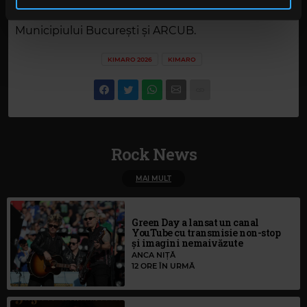
în urma folosirii serviciilor lor. În cazul în care alegeți să
Eveniment organizat cu sprijinul
Primăria
continuați să utilizați website-ul nostru, sunteți de acord
Municipiului București
și
ARCUB
.
cu utilizarea modulelor noastre cookie.
KIMARO 2026
KIMARO
Rock News
MAI MULT
Green Day a lansat un canal
YouTube cu transmisie non-stop
și imagini nemaivăzute
ANCA NIȚĂ
12 ORE ÎN URMĂ