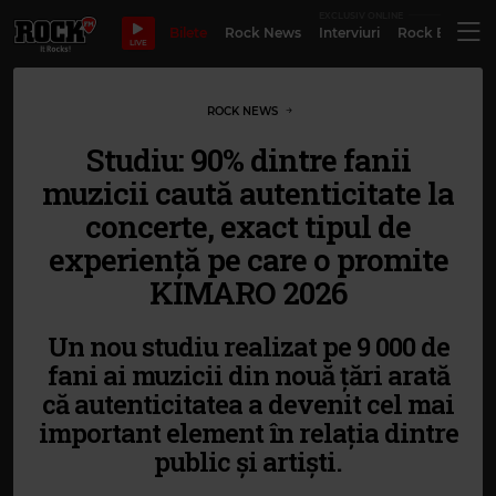
EXCLUSIV ONLINE
Bilete
Rock News
Interviuri
Rock Evergre
LIVE
ROCK NEWS
Studiu: 90% dintre fanii
muzicii caută autenticitate la
concerte, exact tipul de
experiență pe care o promite
KIMARO 2026
Un nou studiu realizat pe 9 000 de
fani ai muzicii din nouă țări arată
că autenticitatea a devenit cel mai
important element în relația dintre
public și artiști.