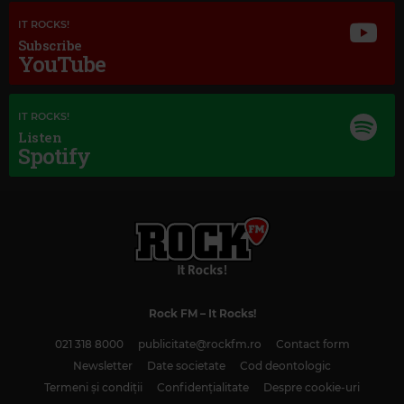
Magic Jazz
IT ROCKS!
FRANK SINATRA
–
THEME FROM NEW YORK NEW YORK
Subscribe
YouTube
IT ROCKS!
Listen
Spotify
Rock FM
– It Rocks!
021 318 8000
publicitate@rockfm.ro
Contact form
Newsletter
Date societate
Cod deontologic
Termeni și condiții
Confidențialitate
Despre cookie-uri